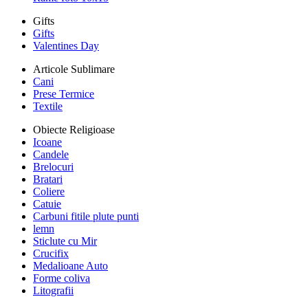
Gifts
Gifts
Valentines Day
Articole Sublimare
Cani
Prese Termice
Textile
Obiecte Religioase
Icoane
Candele
Brelocuri
Bratari
Coliere
Catuie
Carbuni fitile plute punti
lemn
Sticlute cu Mir
Crucifix
Medalioane Auto
Forme coliva
Litografii