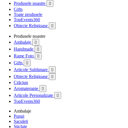
Produsele noastre

Gifts
Toate produsele
TopEvents360
Obiecte Religioase

Produsele noastre
Ambalaje

Handmade

Rame Foto

Gifts

Articole Sublimare

Obiecte Religioase

Crăciun
Aromaterapie

Articole Personalizate

TopEvents360
Ambalaje
Pungi
Saculeti
Sticlute