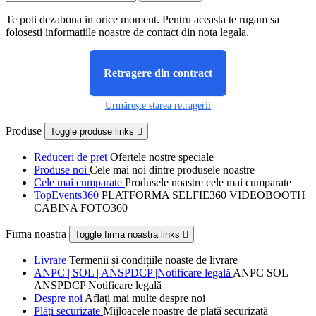
Te poti dezabona in orice moment. Pentru aceasta te rugam sa
folosesti informatiile noastre de contact din nota legala.
Retragere din contract
Urmărește starea retragerii
Produse
Toggle produse links

Reduceri de pret
Ofertele nostre speciale
Produse noi
Cele mai noi dintre produsele noastre
Cele mai cumparate
Produsele noastre cele mai cumparate
TopEvents360
PLATFORMA SELFIE360 VIDEOBOOTH
CABINA FOTO360
Firma noastra
Toggle firma noastra links

Livrare
Termenii și condițiile noaste de livrare
ANPC | SOL | ANSPDCP |Notificare legală
ANPC SOL
ANSPDCP Notificare legală
Despre noi
Aflați mai multe despre noi
Plăți securizate
Mijloacele noastre de plată securizată