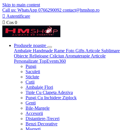
Skip to main content
Call us: WhatsApp 0766290092 contact@hmshop.ro

Autentificare

Cos
0
Produsele noastre
Ambalaje
Handmade
Rame Foto
Gifts
Articole Sublimare
Obiecte Religioase
Crăciun
Aromaterapie
Articole
Personalizate
TopEvents360
Pungi
Saculeti
Sticlute
Cutii
Ambalaje Flori
Tiple Cu Clapeta Adeziva
Pungi Cu Inchidere Ziplock
Genti
Bile-Margele
Accesorii
Distantiere-Treceri
Benzi Decorative
Magneti