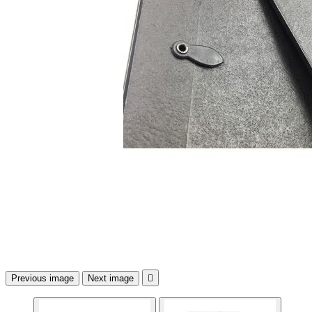
Previous image
Next image
