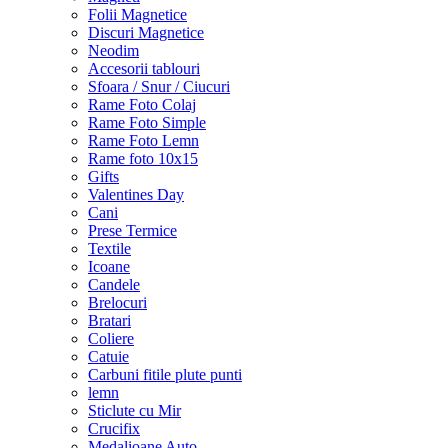
Folii Magnetice
Discuri Magnetice
Neodim
Accesorii tablouri
Sfoara / Snur / Ciucuri
Rame Foto Colaj
Rame Foto Simple
Rame Foto Lemn
Rame foto 10x15
Gifts
Valentines Day
Cani
Prese Termice
Textile
Icoane
Candele
Brelocuri
Bratari
Coliere
Catuie
Carbuni fitile plute punti
lemn
Sticlute cu Mir
Crucifix
Medalioane Auto