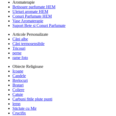
Aromaterapie
Betisoare parfumate HEM
Uleiuri aromate HEM
Conuri Parfumate HEM
Vase Aromaterapie
Suport Bete si Conuri Parfumate
Articole Personalizate
Căni albe
Căni termosensibile
Tricouri
perne
rame foto
Obiecte Religioase
Icoane
Candele
Brelocuri
Bratari
Coliere
Catuie
Carbuni fitile plute punti
lemn
Sticlute cu Mir
Crucifix