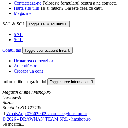
Contacteaza-ne
Foloseste formularul pentru a ne contacta
Harta site-ului
Te-ai ratacit? Gaseste ceea ce cauti
Magazine
SAL & SOL
Toggle sal & sol links

SAL
SOL
Contul tau
Toggle your account links

Urmarirea comenzilor
Autentificare
Creeaza un cont
Informatiile magazinului
Toggle store information

Magazin online hmshop.ro
Dascalesti
Buzau
România RO 127496

WhatsApp 0766290092 contact@hmshop.ro
© 2026 - DRAWNAN TEAM SRL - hmshop.ro
Se incarca...