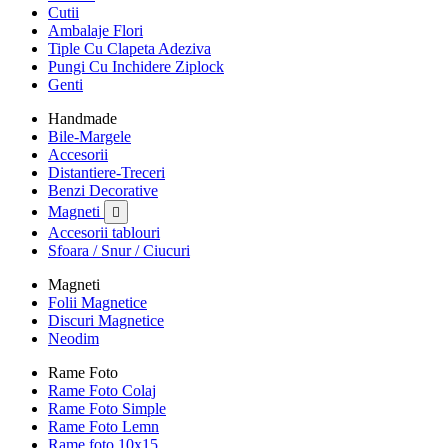
Cutii
Ambalaje Flori
Tiple Cu Clapeta Adeziva
Pungi Cu Inchidere Ziplock
Genti
Handmade
Bile-Margele
Accesorii
Distantiere-Treceri
Benzi Decorative
Magneti

Accesorii tablouri
Sfoara / Snur / Ciucuri
Magneti
Folii Magnetice
Discuri Magnetice
Neodim
Rame Foto
Rame Foto Colaj
Rame Foto Simple
Rame Foto Lemn
Rame foto 10x15