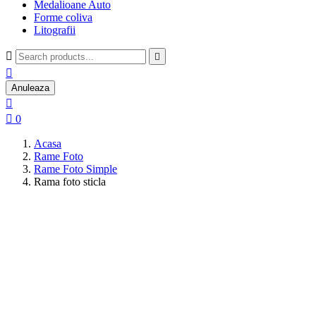
Medalioane Auto
Forme coliva
Litografii



Anuleaza


0
Acasa
Rame Foto
Rame Foto Simple
Rama foto sticla