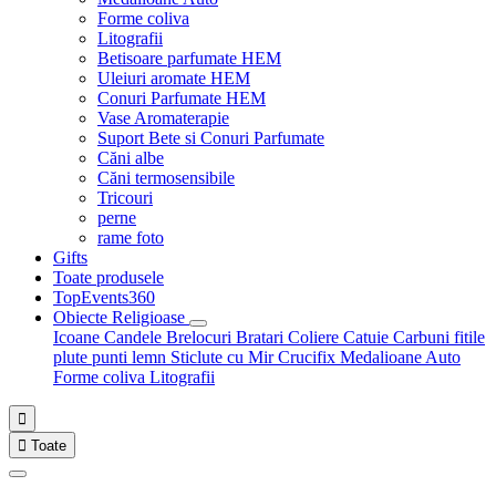
Forme coliva
Litografii
Betisoare parfumate HEM
Uleiuri aromate HEM
Conuri Parfumate HEM
Vase Aromaterapie
Suport Bete si Conuri Parfumate
Căni albe
Căni termosensibile
Tricouri
perne
rame foto
Gifts
Toate produsele
TopEvents360
Obiecte Religioase
Icoane
Candele
Brelocuri
Bratari
Coliere
Catuie
Carbuni fitile
plute punti
lemn
Sticlute cu Mir
Crucifix
Medalioane Auto
Forme coliva
Litografii


Toate