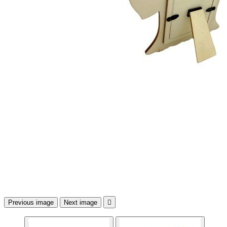
Previous image
Next image
