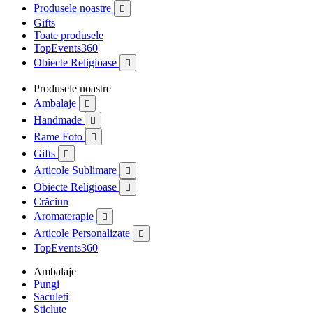
Produsele noastre

Gifts
Toate produsele
TopEvents360
Obiecte Religioase

Produsele noastre
Ambalaje

Handmade

Rame Foto

Gifts

Articole Sublimare

Obiecte Religioase

Crăciun
Aromaterapie

Articole Personalizate

TopEvents360
Ambalaje
Pungi
Saculeti
Sticlute