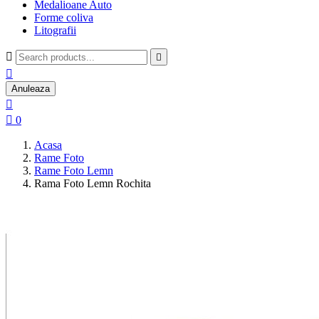
Medalioane Auto
Forme coliva
Litografii



Anuleaza


0
Acasa
Rame Foto
Rame Foto Lemn
Rama Foto Lemn Rochita