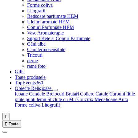
Forme coliva
Litografii
Betisoare parfumate HEM
Uleiuri aromate HEM
Conuri Parfumate HEM
Vase Aromaterapie
Suport Bete si Conuri Parfumate
Căni albe
Căni termosensibile
Tricouri
perne
rame foto
Gifts
Toate produsele
TopEvents360
Obiecte Religioase
Icoane
Candele
Brelocuri
Bratari
Coliere
Catuie
Carbuni fitile
plute punti
lemn
Sticlute cu Mir
Crucifix
Medalioane Auto
Forme coliva
Litografii


Toate