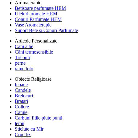
Aromaterapie
Betisoare parfumate HEM
Uleiuri aromate HEM
Conuri Parfumate HEM
Vase Aromaterapie
Suport Bete si Conuri Parfumate
Articole Personalizate
Căni albe
Căni termosensibile
Tricouri
perne
rame foto
Obiecte Religioase
Icoane
Candele
Brelocuri
Bratari
Coliere
Catuie
Carbuni fitile plute punti
lemn
Sticlute cu Mir
Crucifix