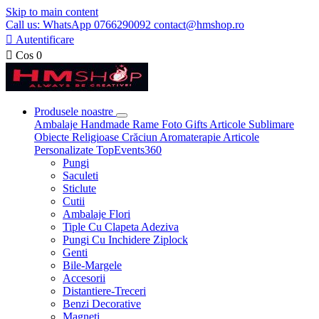
Skip to main content
Call us: WhatsApp 0766290092 contact@hmshop.ro

Autentificare

Cos
0
Produsele noastre
Ambalaje
Handmade
Rame Foto
Gifts
Articole Sublimare
Obiecte Religioase
Crăciun
Aromaterapie
Articole
Personalizate
TopEvents360
Pungi
Saculeti
Sticlute
Cutii
Ambalaje Flori
Tiple Cu Clapeta Adeziva
Pungi Cu Inchidere Ziplock
Genti
Bile-Margele
Accesorii
Distantiere-Treceri
Benzi Decorative
Magneti