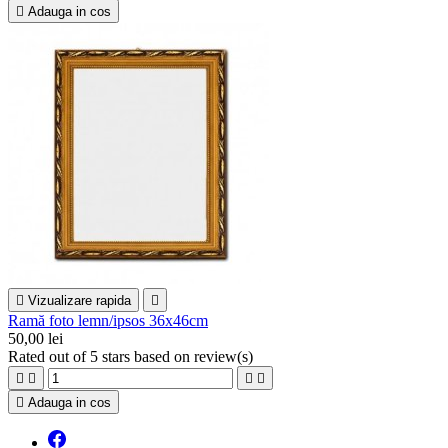

Adauga in cos

Vizualizare rapida

Ramă foto lemn/ipsos 36x46cm
50,00 lei
Rated
out of 5 stars based on
review(s)





Adauga in cos