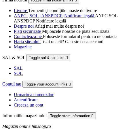
Toggle firma noastra links

Livrare
Termenii și condițiile noaste de livrare
ANPC | SOL | ANSPDCP |Notificare legală
ANPC SOL
ANSPDCP Notificare legală
Despre noi
Aflați mai multe despre noi
Plăți securizate
Mijloacele noastre de plată securizată
Contacteaza-ne
Foloseste formularul pentru a ne contacta
Harta site-ului
Te-ai ratacit? Gaseste ceea ce cauti
Magazine
SAL & SOL
Toggle sal & sol links

SAL
SOL
Contul tau
Toggle your account links

Urmarirea comenzilor
Autentificare
Creeaza un cont
Informatiile magazinului
Toggle store information

Magazin online hmshop.ro