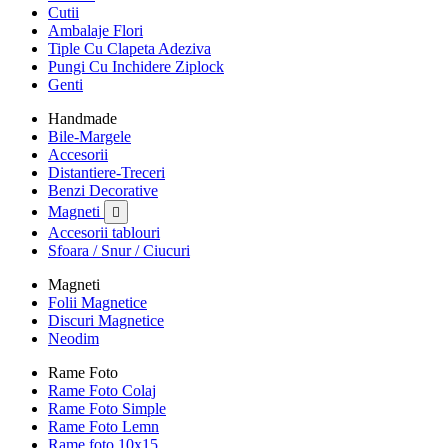
Cutii
Ambalaje Flori
Tiple Cu Clapeta Adeziva
Pungi Cu Inchidere Ziplock
Genti
Handmade
Bile-Margele
Accesorii
Distantiere-Treceri
Benzi Decorative
Magneti

Accesorii tablouri
Sfoara / Snur / Ciucuri
Magneti
Folii Magnetice
Discuri Magnetice
Neodim
Rame Foto
Rame Foto Colaj
Rame Foto Simple
Rame Foto Lemn
Rame foto 10x15