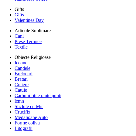
Gifts
Gifts
Valentines Day
Articole Sublimare
Cani
Prese Termice
Textile
Obiecte Religioase
Icoane
Candele
Brelocuri
Bratari
Coliere
Catuie
Carbuni fitile plute punti
lemn
Sticlute cu Mir
Crucifix
Medalioane Auto
Forme coliva
Litografii