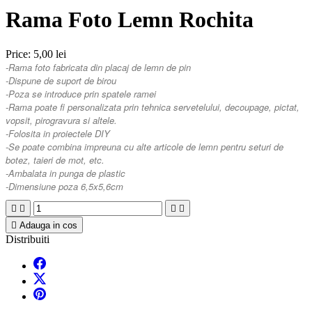
Rama Foto Lemn Rochita
Price:
5,00 lei
-Rama foto fabricata din placaj de lemn de pin
-Dispune de suport de birou
-Poza se introduce prin spatele ramei
-Rama poate fi personalizata prin tehnica servetelului, decoupage, pictat,
vopsit, pirogravura si altele.
-Folosita in proiectele DIY
-Se poate combina impreuna cu alte articole de lemn pentru seturi de
botez, taieri de mot, etc.
-Ambalata in punga de plastic
-Dimensiune poza 6,5x5,6cm





Adauga in cos
Distribuiti