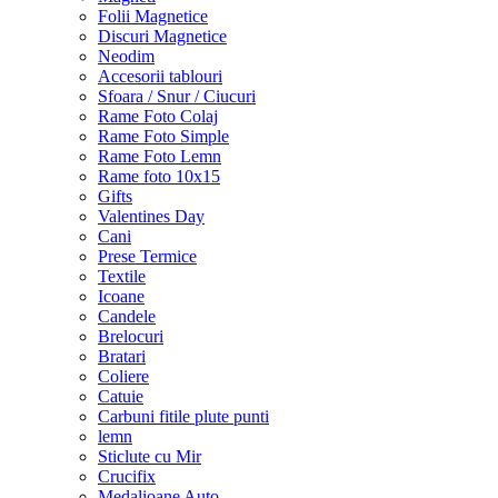
Folii Magnetice
Discuri Magnetice
Neodim
Accesorii tablouri
Sfoara / Snur / Ciucuri
Rame Foto Colaj
Rame Foto Simple
Rame Foto Lemn
Rame foto 10x15
Gifts
Valentines Day
Cani
Prese Termice
Textile
Icoane
Candele
Brelocuri
Bratari
Coliere
Catuie
Carbuni fitile plute punti
lemn
Sticlute cu Mir
Crucifix
Medalioane Auto