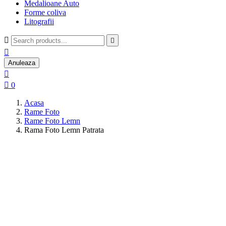
Medalioane Auto
Forme coliva
Litografii



Anuleaza


0
Acasa
Rame Foto
Rame Foto Lemn
Rama Foto Lemn Patrata