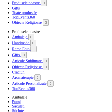
Produsele noastre

Gifts
Toate produsele
TopEvents360
Obiecte Religioase

Produsele noastre
Ambalaje

Handmade

Rame Foto

Gifts

Articole Sublimare

Obiecte Religioase

Crăciun
Aromaterapie

Articole Personalizate

TopEvents360
Ambalaje
Pungi
Saculeti
Sticlute