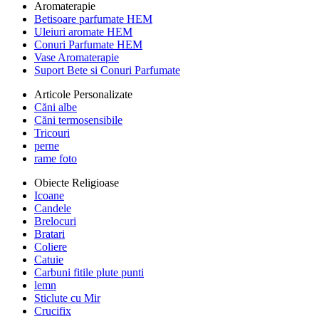
Aromaterapie
Betisoare parfumate HEM
Uleiuri aromate HEM
Conuri Parfumate HEM
Vase Aromaterapie
Suport Bete si Conuri Parfumate
Articole Personalizate
Căni albe
Căni termosensibile
Tricouri
perne
rame foto
Obiecte Religioase
Icoane
Candele
Brelocuri
Bratari
Coliere
Catuie
Carbuni fitile plute punti
lemn
Sticlute cu Mir
Crucifix