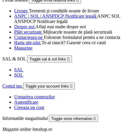
Toggle firma noastra links

Livrare
Termenii și condițiile noaste de livrare
ANPC | SOL | ANSPDCP |Notificare legală
ANPC SOL
ANSPDCP Notificare legală
Despre noi
Aflați mai multe despre noi
Plăți securizate
Mijloacele noastre de plată securizată
Contacteaza-ne
Foloseste formularul pentru a ne contacta
Harta site-ului
Te-ai ratacit? Gaseste ceea ce cauti
Magazine
SAL & SOL
Toggle sal & sol links

SAL
SOL
Contul tau
Toggle your account links

Urmarirea comenzilor
Autentificare
Creeaza un cont
Informatiile magazinului
Toggle store information

Magazin online hmshop.ro