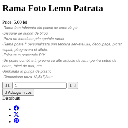
Rama Foto Lemn Patrata
Price:
5,00 lei
-Rama foto fabricata din placaj de lemn de pin
-Dispune de suport de birou
-Poza se introduce prin spatele ramei
-Rama poate fi personalizata prin tehnica servetelului, decoupage, pictat,
vopsit, pirogravura si altele.
-Folosita in proiectele DIY
-Se poate combina impreuna cu alte articole de lemn pentru seturi de
botez, taieri de mot, etc.
-Ambalata in punga de plastic
-Dimensiune poza 12,5x7,8cm





Adauga in cos
Distribuiti