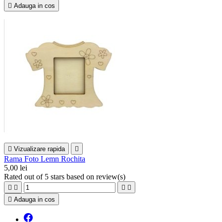

Adauga in cos

Vizualizare rapida

Rama Foto Lemn Rochita
5,00 lei
Rated
out of 5 stars based on
review(s)





Adauga in cos