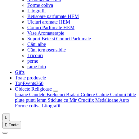
Forme coliva
Litografii
Betisoare parfumate HEM
Uleiuri aromate HEM
Conuri Parfumate HEM
Vase Aromaterapie
Suport Bete si Conuri Parfumate
Căni albe
Căni termosensibile
Tricouri
perne
rame foto
Gifts
Toate produsele
TopEvents360
Obiecte Religioase
Icoane
Candele
Brelocuri
Bratari
Coliere
Catuie
Carbuni fitile
plute punti
lemn
Sticlute cu Mir
Crucifix
Medalioane Auto
Forme coliva
Litografii


Toate