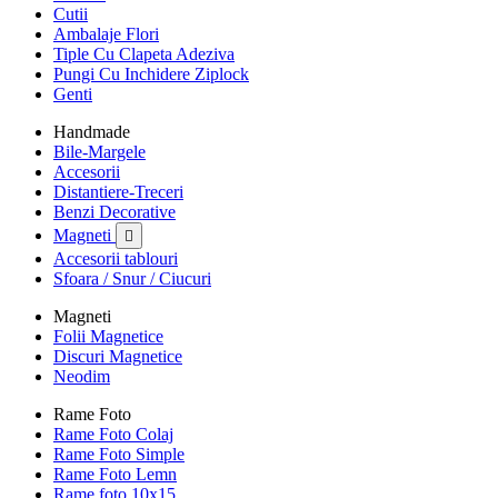
Cutii
Ambalaje Flori
Tiple Cu Clapeta Adeziva
Pungi Cu Inchidere Ziplock
Genti
Handmade
Bile-Margele
Accesorii
Distantiere-Treceri
Benzi Decorative
Magneti

Accesorii tablouri
Sfoara / Snur / Ciucuri
Magneti
Folii Magnetice
Discuri Magnetice
Neodim
Rame Foto
Rame Foto Colaj
Rame Foto Simple
Rame Foto Lemn
Rame foto 10x15