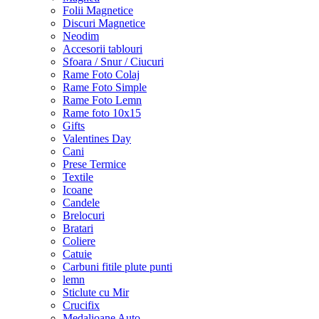
Folii Magnetice
Discuri Magnetice
Neodim
Accesorii tablouri
Sfoara / Snur / Ciucuri
Rame Foto Colaj
Rame Foto Simple
Rame Foto Lemn
Rame foto 10x15
Gifts
Valentines Day
Cani
Prese Termice
Textile
Icoane
Candele
Brelocuri
Bratari
Coliere
Catuie
Carbuni fitile plute punti
lemn
Sticlute cu Mir
Crucifix
Medalioane Auto