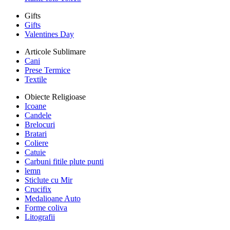
Gifts
Gifts
Valentines Day
Articole Sublimare
Cani
Prese Termice
Textile
Obiecte Religioase
Icoane
Candele
Brelocuri
Bratari
Coliere
Catuie
Carbuni fitile plute punti
lemn
Sticlute cu Mir
Crucifix
Medalioane Auto
Forme coliva
Litografii