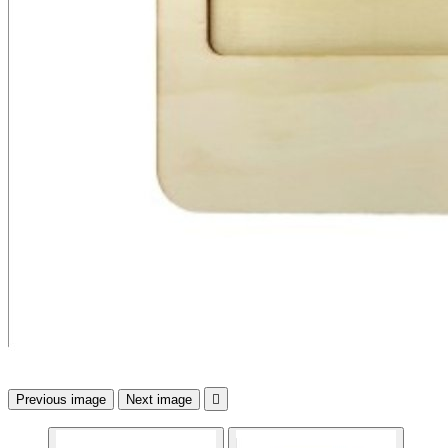
Previous image
Next image
