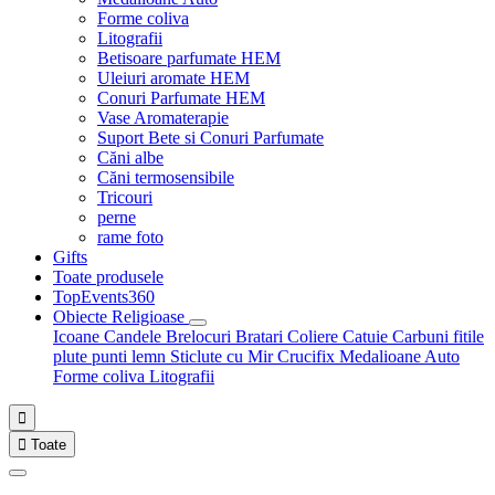
Forme coliva
Litografii
Betisoare parfumate HEM
Uleiuri aromate HEM
Conuri Parfumate HEM
Vase Aromaterapie
Suport Bete si Conuri Parfumate
Căni albe
Căni termosensibile
Tricouri
perne
rame foto
Gifts
Toate produsele
TopEvents360
Obiecte Religioase
Icoane
Candele
Brelocuri
Bratari
Coliere
Catuie
Carbuni fitile
plute punti
lemn
Sticlute cu Mir
Crucifix
Medalioane Auto
Forme coliva
Litografii


Toate