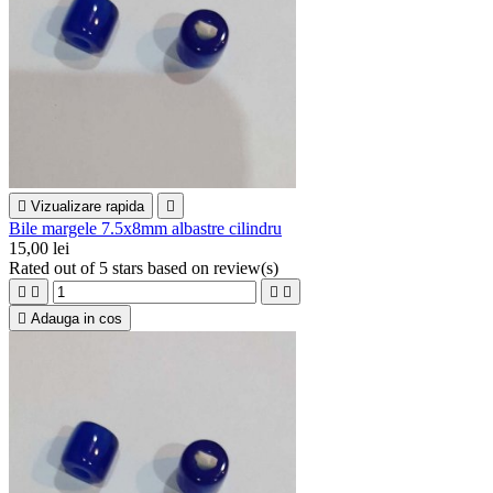

Vizualizare rapida

Bile margele 7.5x8mm albastre cilindru
15,00 lei
Rated
out of 5 stars based on
review(s)





Adauga in cos