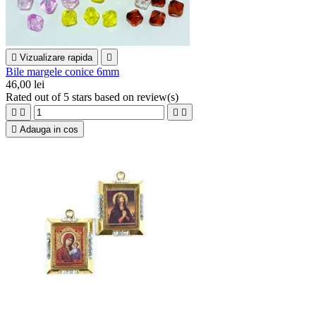

Vizualizare rapida

Bile margele conice 6mm
46,00 lei
Rated
out of 5 stars based on
review(s)





Adauga in cos