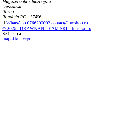
Magazin online hmshop.ro
Dascalesti
Buzau
România RO 127496

WhatsApp 0766290092 contact@hmshop.ro
© 2026 - DRAWNAN TEAM SRL - hmshop.ro
Se incarca...
Inapoi la inceput