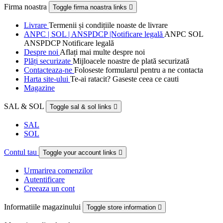
Firma noastra
Toggle firma noastra links

Livrare
Termenii și condițiile noaste de livrare
ANPC | SOL | ANSPDCP |Notificare legală
ANPC SOL
ANSPDCP Notificare legală
Despre noi
Aflați mai multe despre noi
Plăți securizate
Mijloacele noastre de plată securizată
Contacteaza-ne
Foloseste formularul pentru a ne contacta
Harta site-ului
Te-ai ratacit? Gaseste ceea ce cauti
Magazine
SAL & SOL
Toggle sal & sol links

SAL
SOL
Contul tau
Toggle your account links

Urmarirea comenzilor
Autentificare
Creeaza un cont
Informatiile magazinului
Toggle store information
