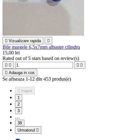

Vizualizare rapida

Bile margele 6,5x7mm albastre cilindru
15,00 lei
Rated
out of 5 stars based on
review(s)





Adauga in cos
Se afiseaza 1-12 din 453 produs(e)

Inapoi
1
2
3
…
38
Urmatorul
