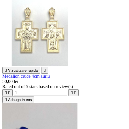

Vizualizare rapida

Medalion cruce 4cm auriu
50,00 lei
Rated
out of 5 stars based on
review(s)





Adauga in cos