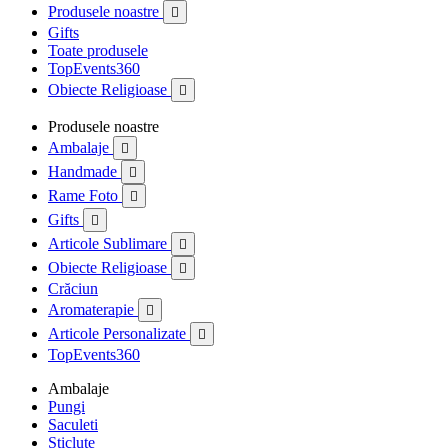
Produsele noastre

Gifts
Toate produsele
TopEvents360
Obiecte Religioase

Produsele noastre
Ambalaje

Handmade

Rame Foto

Gifts

Articole Sublimare

Obiecte Religioase

Crăciun
Aromaterapie

Articole Personalizate

TopEvents360
Ambalaje
Pungi
Saculeti
Sticlute