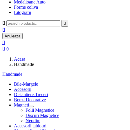
Medalioane Auto
Forme coliva
Litografii



Anuleaza


0
Acasa
Handmade
Handmade
Bile-Margele
Accesorii
Distantiere-Treceri
Benzi Decorative
Magneti
Folii Magnetice
Discuri Magnetice
Neodim
Accesorii tablouri