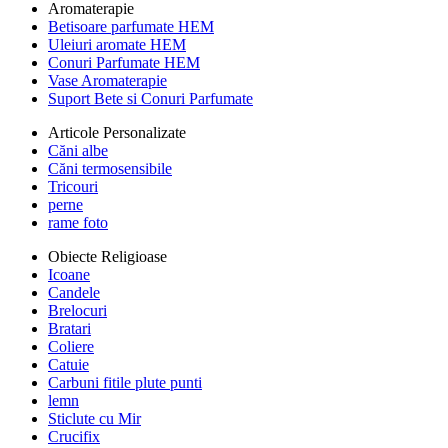
Aromaterapie
Betisoare parfumate HEM
Uleiuri aromate HEM
Conuri Parfumate HEM
Vase Aromaterapie
Suport Bete si Conuri Parfumate
Articole Personalizate
Căni albe
Căni termosensibile
Tricouri
perne
rame foto
Obiecte Religioase
Icoane
Candele
Brelocuri
Bratari
Coliere
Catuie
Carbuni fitile plute punti
lemn
Sticlute cu Mir
Crucifix