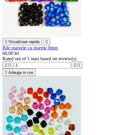

Vizualizare rapida

Bile margele cu insertie 8mm
60,00 lei
Rated
out of 5 stars based on
review(s)





Adauga in cos