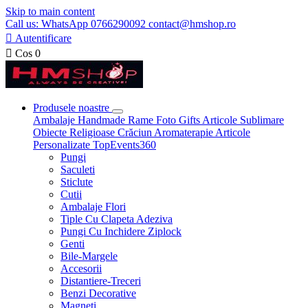
Skip to main content
Call us: WhatsApp 0766290092 contact@hmshop.ro

Autentificare

Cos
0
Produsele noastre
Ambalaje
Handmade
Rame Foto
Gifts
Articole Sublimare
Obiecte Religioase
Crăciun
Aromaterapie
Articole
Personalizate
TopEvents360
Pungi
Saculeti
Sticlute
Cutii
Ambalaje Flori
Tiple Cu Clapeta Adeziva
Pungi Cu Inchidere Ziplock
Genti
Bile-Margele
Accesorii
Distantiere-Treceri
Benzi Decorative
Magneti