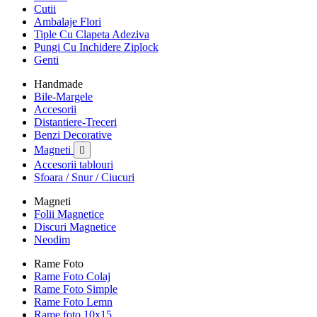
Cutii
Ambalaje Flori
Tiple Cu Clapeta Adeziva
Pungi Cu Inchidere Ziplock
Genti
Handmade
Bile-Margele
Accesorii
Distantiere-Treceri
Benzi Decorative
Magneti

Accesorii tablouri
Sfoara / Snur / Ciucuri
Magneti
Folii Magnetice
Discuri Magnetice
Neodim
Rame Foto
Rame Foto Colaj
Rame Foto Simple
Rame Foto Lemn
Rame foto 10x15