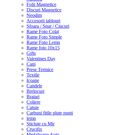
Folii Magnetice
Discuri Magnetice
Neodim
Accesorii tablouri
Sfoara / Snur / Ciucuri
Rame Foto Colaj
Rame Foto Simple
Rame Foto Lemn
Rame foto 10x15
Gifts
Valentines Day
Cani
Prese Termice
Textile
Icoane
Candele
Brelocuri
Bratari
Coliere
Catuie
Carbuni fitile plute punti
lemn
Sticlute cu Mir
Crucifix
Medalioane Auto