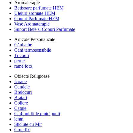
Aromaterapie
Betisoare parfumate HEM
Uleiuri aromate HEM
Conuri Parfumate HEM
Vase Aromaterapie
Suport Bete si Conuri Parfumate
Articole Personalizate
Căni albe
Căni termosensibile
Tricouri
perne
rame foto
Obiecte Religioase
Icoane
Candele
Brelocuri
Bratari
Coliere
Catuie
Carbuni fitile plute punti
lemn
Sticlute cu Mir
Crucifix