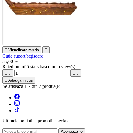

Vizualizare rapida

Cutie suport bețișoare
35,00 lei
Rated
out of 5 stars based on
review(s)





Adauga in cos
Se afiseaza 1-7 din 7 produs(e)
Ultimele noutati si promotii speciale