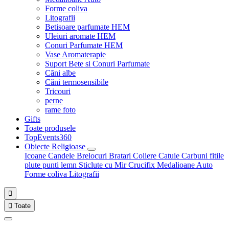
Forme coliva
Litografii
Betisoare parfumate HEM
Uleiuri aromate HEM
Conuri Parfumate HEM
Vase Aromaterapie
Suport Bete si Conuri Parfumate
Căni albe
Căni termosensibile
Tricouri
perne
rame foto
Gifts
Toate produsele
TopEvents360
Obiecte Religioase
Icoane
Candele
Brelocuri
Bratari
Coliere
Catuie
Carbuni fitile
plute punti
lemn
Sticlute cu Mir
Crucifix
Medalioane Auto
Forme coliva
Litografii


Toate