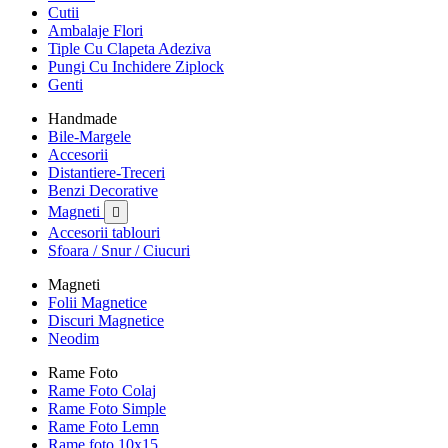
Cutii
Ambalaje Flori
Tiple Cu Clapeta Adeziva
Pungi Cu Inchidere Ziplock
Genti
Handmade
Bile-Margele
Accesorii
Distantiere-Treceri
Benzi Decorative
Magneti

Accesorii tablouri
Sfoara / Snur / Ciucuri
Magneti
Folii Magnetice
Discuri Magnetice
Neodim
Rame Foto
Rame Foto Colaj
Rame Foto Simple
Rame Foto Lemn
Rame foto 10x15