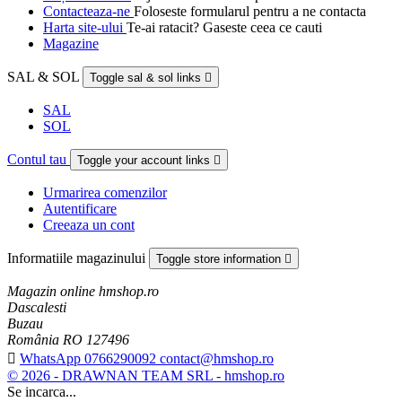
Contacteaza-ne
Foloseste formularul pentru a ne contacta
Harta site-ului
Te-ai ratacit? Gaseste ceea ce cauti
Magazine
SAL & SOL
Toggle sal & sol links

SAL
SOL
Contul tau
Toggle your account links

Urmarirea comenzilor
Autentificare
Creeaza un cont
Informatiile magazinului
Toggle store information

Magazin online hmshop.ro
Dascalesti
Buzau
România RO 127496

WhatsApp 0766290092 contact@hmshop.ro
© 2026 - DRAWNAN TEAM SRL - hmshop.ro
Se incarca...