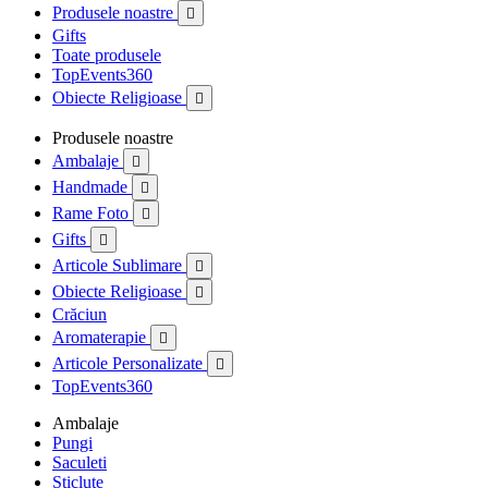
Produsele noastre

Gifts
Toate produsele
TopEvents360
Obiecte Religioase

Produsele noastre
Ambalaje

Handmade

Rame Foto

Gifts

Articole Sublimare

Obiecte Religioase

Crăciun
Aromaterapie

Articole Personalizate

TopEvents360
Ambalaje
Pungi
Saculeti
Sticlute