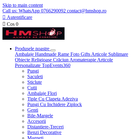
Skip to main content
Call us: WhatsApp 0766290092 contact@hmshop.ro

Autentificare

Cos
0
Produsele noastre
Ambalaje
Handmade
Rame Foto
Gifts
Articole Sublimare
Obiecte Religioase
Crăciun
Aromaterapie
Articole
Personalizate
TopEvents360
Pungi
Saculeti
Sticlute
Cutii
Ambalaje Flori
Tiple Cu Clapeta Adeziva
Pungi Cu Inchidere Ziplock
Genti
Bile-Margele
Accesorii
Distantiere-Treceri
Benzi Decorative
Magneti