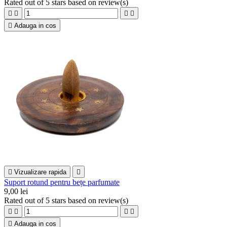
Rated
out of 5 stars based on
review(s)





Adauga in cos

Vizualizare rapida

Suport rotund pentru bețe parfumate
9,00 lei
Rated
out of 5 stars based on
review(s)





Adauga in cos