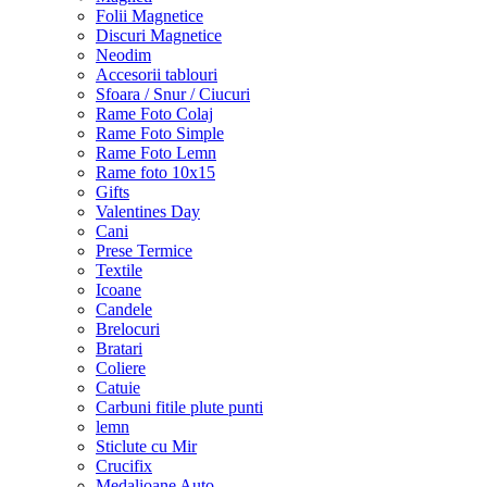
Folii Magnetice
Discuri Magnetice
Neodim
Accesorii tablouri
Sfoara / Snur / Ciucuri
Rame Foto Colaj
Rame Foto Simple
Rame Foto Lemn
Rame foto 10x15
Gifts
Valentines Day
Cani
Prese Termice
Textile
Icoane
Candele
Brelocuri
Bratari
Coliere
Catuie
Carbuni fitile plute punti
lemn
Sticlute cu Mir
Crucifix
Medalioane Auto