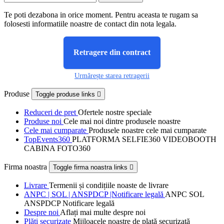
Te poti dezabona in orice moment. Pentru aceasta te rugam sa
folosesti informatiile noastre de contact din nota legala.
Retragere din contract
Urmărește starea retragerii
Produse
Toggle produse links

Reduceri de pret
Ofertele nostre speciale
Produse noi
Cele mai noi dintre produsele noastre
Cele mai cumparate
Produsele noastre cele mai cumparate
TopEvents360
PLATFORMA SELFIE360 VIDEOBOOTH
CABINA FOTO360
Firma noastra
Toggle firma noastra links

Livrare
Termenii și condițiile noaste de livrare
ANPC | SOL | ANSPDCP |Notificare legală
ANPC SOL
ANSPDCP Notificare legală
Despre noi
Aflați mai multe despre noi
Plăți securizate
Mijloacele noastre de plată securizată