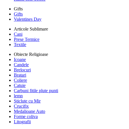
Gifts
Gifts
Valentines Day
Articole Sublimare
Cani
Prese Termice
Textile
Obiecte Religioase
Icoane
Candele
Brelocuri
Bratari
Coliere
Catuie
Carbuni fitile plute punti
lemn
Sticlute cu Mir
Crucifix
Medalioane Auto
Forme coliva
Litografii