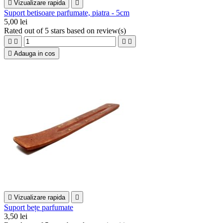

Vizualizare rapida

Suport betisoare parfumate, piatra - 5cm
5,00 lei
Rated
out of 5 stars based on
review(s)





Adauga in cos

Vizualizare rapida

Suport bețe parfumate
3,50 lei