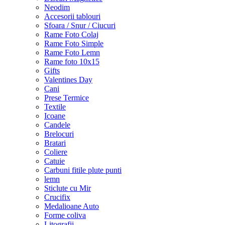
Neodim
Accesorii tablouri
Sfoara / Snur / Ciucuri
Rame Foto Colaj
Rame Foto Simple
Rame Foto Lemn
Rame foto 10x15
Gifts
Valentines Day
Cani
Prese Termice
Textile
Icoane
Candele
Brelocuri
Bratari
Coliere
Catuie
Carbuni fitile plute punti
lemn
Sticlute cu Mir
Crucifix
Medalioane Auto
Forme coliva
Litografii