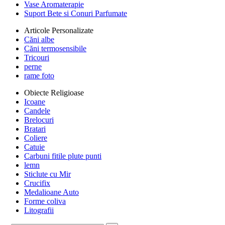
Vase Aromaterapie
Suport Bete si Conuri Parfumate
Articole Personalizate
Căni albe
Căni termosensibile
Tricouri
perne
rame foto
Obiecte Religioase
Icoane
Candele
Brelocuri
Bratari
Coliere
Catuie
Carbuni fitile plute punti
lemn
Sticlute cu Mir
Crucifix
Medalioane Auto
Forme coliva
Litografii