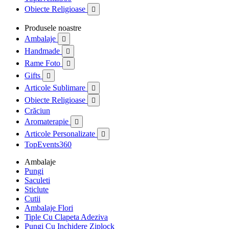
Obiecte Religioase

Produsele noastre
Ambalaje

Handmade

Rame Foto

Gifts

Articole Sublimare

Obiecte Religioase

Crăciun
Aromaterapie

Articole Personalizate

TopEvents360
Ambalaje
Pungi
Saculeti
Sticlute
Cutii
Ambalaje Flori
Tiple Cu Clapeta Adeziva
Pungi Cu Inchidere Ziplock