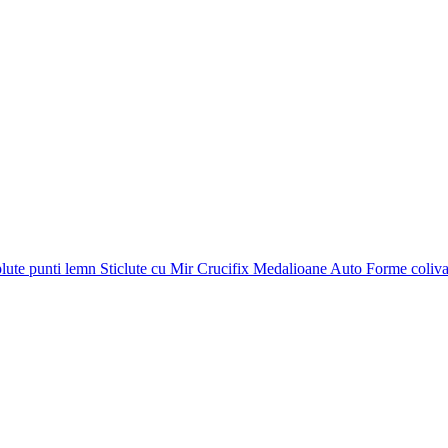
plute punti
lemn
Sticlute cu Mir
Crucifix
Medalioane Auto
Forme coliv