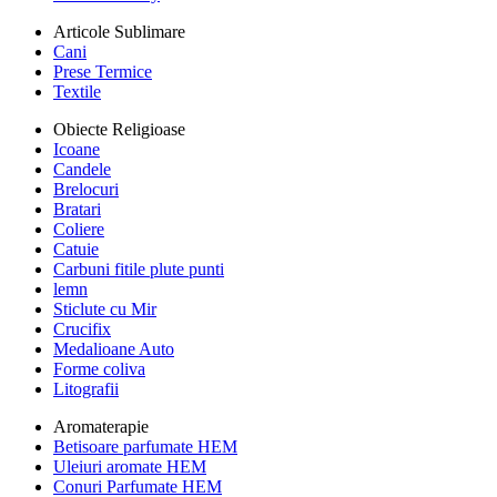
Articole Sublimare
Cani
Prese Termice
Textile
Obiecte Religioase
Icoane
Candele
Brelocuri
Bratari
Coliere
Catuie
Carbuni fitile plute punti
lemn
Sticlute cu Mir
Crucifix
Medalioane Auto
Forme coliva
Litografii
Aromaterapie
Betisoare parfumate HEM
Uleiuri aromate HEM
Conuri Parfumate HEM