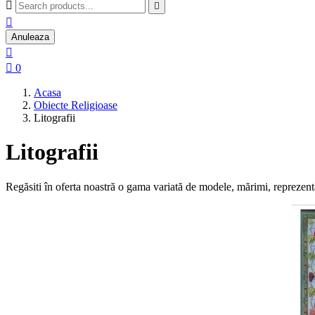



Anuleaza


0
Acasa
Obiecte Religioase
Litografii
Litografii
Regăsiti în oferta noastră o gama variată de modele, mărimi, reprezentăr