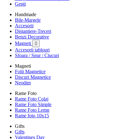
Genti
Handmade
Bile-Margele
Accesorii
Distantiere-Treceri
Benzi Decorative
Magneti

Accesorii tablouri
Sfoara / Snur / Ciucuri
Magneti
Folii Magnetice
Discuri Magnetice
Neodim
Rame Foto
Rame Foto Colaj
Rame Foto Simple
Rame Foto Lemn
Rame foto 10x15
Gifts
Gifts
Valentines Day