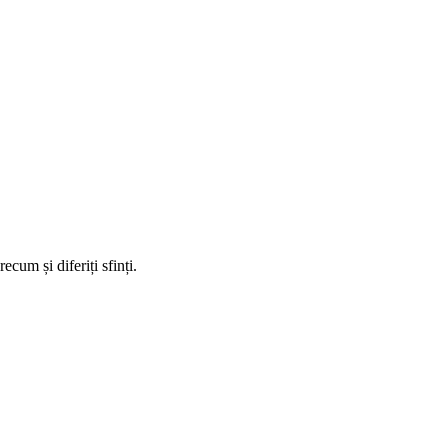
cum și diferiți sfinți.