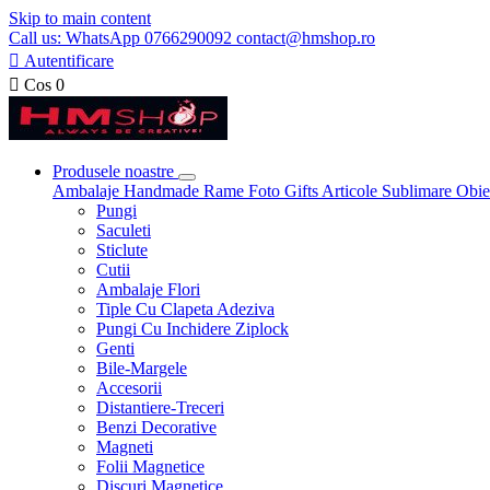
Skip to main content
Call us: WhatsApp 0766290092 contact@hmshop.ro

Autentificare

Cos
0
Produsele noastre
Ambalaje
Handmade
Rame Foto
Gifts
Articole Sublimare
Obie
Pungi
Saculeti
Sticlute
Cutii
Ambalaje Flori
Tiple Cu Clapeta Adeziva
Pungi Cu Inchidere Ziplock
Genti
Bile-Margele
Accesorii
Distantiere-Treceri
Benzi Decorative
Magneti
Folii Magnetice
Discuri Magnetice