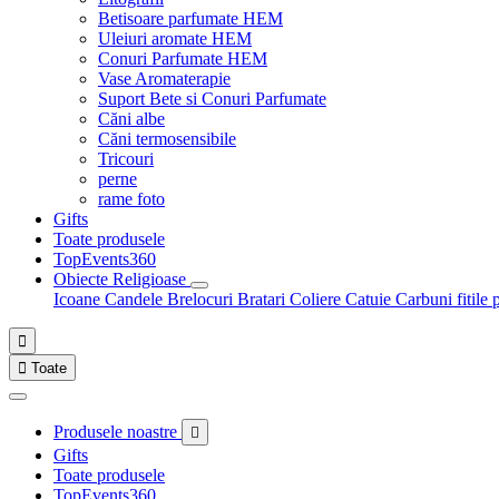
Betisoare parfumate HEM
Uleiuri aromate HEM
Conuri Parfumate HEM
Vase Aromaterapie
Suport Bete si Conuri Parfumate
Căni albe
Căni termosensibile
Tricouri
perne
rame foto
Gifts
Toate produsele
TopEvents360
Obiecte Religioase
Icoane
Candele
Brelocuri
Bratari
Coliere
Catuie
Carbuni fitile 


Toate
Produsele noastre

Gifts
Toate produsele
TopEvents360