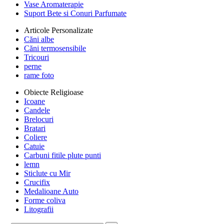
Vase Aromaterapie
Suport Bete si Conuri Parfumate
Articole Personalizate
Căni albe
Căni termosensibile
Tricouri
perne
rame foto
Obiecte Religioase
Icoane
Candele
Brelocuri
Bratari
Coliere
Catuie
Carbuni fitile plute punti
lemn
Sticlute cu Mir
Crucifix
Medalioane Auto
Forme coliva
Litografii