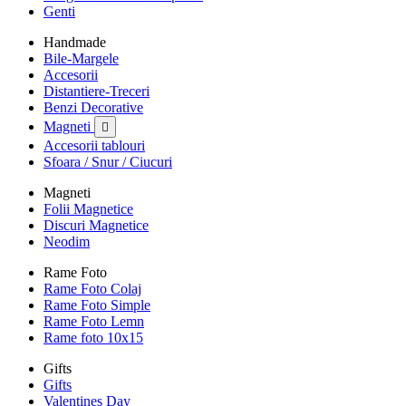
Genti
Handmade
Bile-Margele
Accesorii
Distantiere-Treceri
Benzi Decorative
Magneti

Accesorii tablouri
Sfoara / Snur / Ciucuri
Magneti
Folii Magnetice
Discuri Magnetice
Neodim
Rame Foto
Rame Foto Colaj
Rame Foto Simple
Rame Foto Lemn
Rame foto 10x15
Gifts
Gifts
Valentines Day