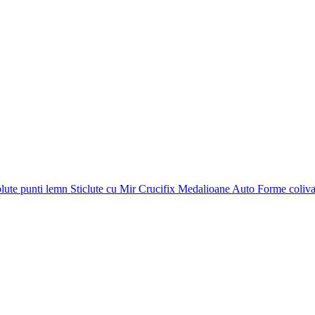
plute punti
lemn
Sticlute cu Mir
Crucifix
Medalioane Auto
Forme coliv