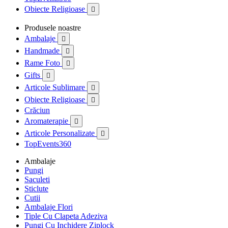
Obiecte Religioase

Produsele noastre
Ambalaje

Handmade

Rame Foto

Gifts

Articole Sublimare

Obiecte Religioase

Crăciun
Aromaterapie

Articole Personalizate

TopEvents360
Ambalaje
Pungi
Saculeti
Sticlute
Cutii
Ambalaje Flori
Tiple Cu Clapeta Adeziva
Pungi Cu Inchidere Ziplock