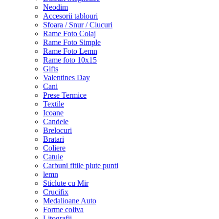
Neodim
Accesorii tablouri
Sfoara / Snur / Ciucuri
Rame Foto Colaj
Rame Foto Simple
Rame Foto Lemn
Rame foto 10x15
Gifts
Valentines Day
Cani
Prese Termice
Textile
Icoane
Candele
Brelocuri
Bratari
Coliere
Catuie
Carbuni fitile plute punti
lemn
Sticlute cu Mir
Crucifix
Medalioane Auto
Forme coliva
Litografii