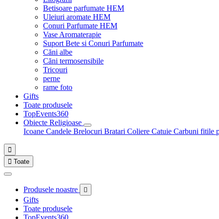
Betisoare parfumate HEM
Uleiuri aromate HEM
Conuri Parfumate HEM
Vase Aromaterapie
Suport Bete si Conuri Parfumate
Căni albe
Căni termosensibile
Tricouri
perne
rame foto
Gifts
Toate produsele
TopEvents360
Obiecte Religioase
Icoane
Candele
Brelocuri
Bratari
Coliere
Catuie
Carbuni fitile 


Toate
Produsele noastre

Gifts
Toate produsele
TopEvents360