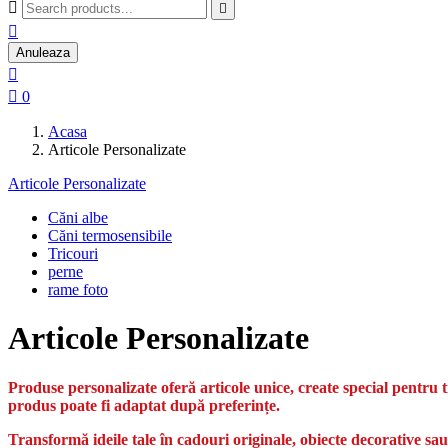



Anuleaza


0
Acasa
Articole Personalizate
Articole Personalizate
Căni albe
Căni termosensibile
Tricouri
perne
rame foto
Articole Personalizate
Produse personalizate oferă articole unice, create special pentru 
produs poate fi adaptat după preferințe.
Transformă ideile tale în cadouri originale, obiecte decorative sau a