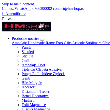
Skip to main content
Call us: WhatsApp 0766290092 contact@hmshop.ro

Autentificare

Cos
0
Produsele noastre
Ambalaje
Handmade
Rame Foto
Gifts
Articole Sublimare
Obie
Pungi
Saculeti
Sticlute
Cutii
Ambalaje Flori
Tiple Cu Clapeta Adeziva
Pungi Cu Inchidere Ziplock
Genti
Bile-Margele
Accesorii
Distantiere-Treceri
Benzi Decorative
Magneti
Folii Magnetice
Discuri Magnetice