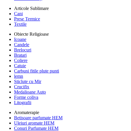
Articole Sublimare
Cani
Prese Termice
Textile
Obiecte Religioase
Icoane
Candele
Brelocuri
Bratari
Coliere
Catuie
Carbuni fitile plute punti
lemn
Sticlute cu Mir
Crucifix
Medalioane Auto
Forme coliva
Litografii
Aromaterapie
Betisoare parfumate HEM
Uleiuri aromate HEM
Conuri Parfumate HEM