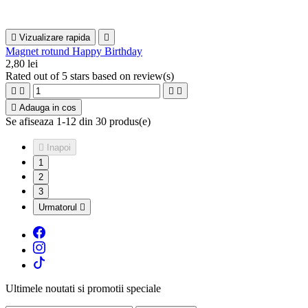

Vizualizare rapida

Magnet rotund Happy Birthday
2,80 lei
Rated
out of 5 stars based on
review(s)





Adauga in cos
Se afiseaza 1-12 din 30 produs(e)

Inapoi
1
2
3
Urmatorul

Ultimele noutati si promotii speciale