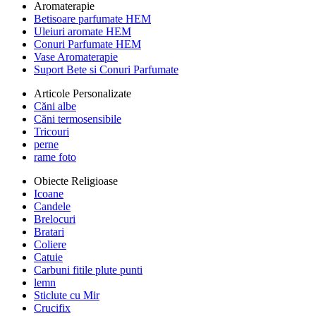
Aromaterapie
Betisoare parfumate HEM
Uleiuri aromate HEM
Conuri Parfumate HEM
Vase Aromaterapie
Suport Bete si Conuri Parfumate
Articole Personalizate
Căni albe
Căni termosensibile
Tricouri
perne
rame foto
Obiecte Religioase
Icoane
Candele
Brelocuri
Bratari
Coliere
Catuie
Carbuni fitile plute punti
lemn
Sticlute cu Mir
Crucifix