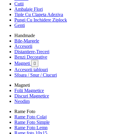
Cutii
Ambalaje Flori
Tiple Cu Clapeta Adeziva
Pungi Cu Inchidere Ziplock
Genti
Handmade
Bile-Margele
Accesorii
Distantiere-Treceri
Benzi Decorative
Magneti

Accesorii tablouri
Sfoara / Snur / Ciucuri
Magneti
Folii Magnetice
Discuri Magnetice
Neodim
Rame Foto
Rame Foto Colaj
Rame Foto Simple
Rame Foto Lemn
Rame foto 10x15