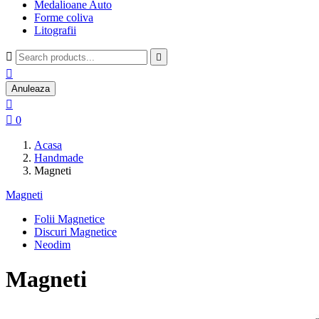
Medalioane Auto
Forme coliva
Litografii



Anuleaza


0
Acasa
Handmade
Magneti
Magneti
Folii Magnetice
Discuri Magnetice
Neodim
Magneti