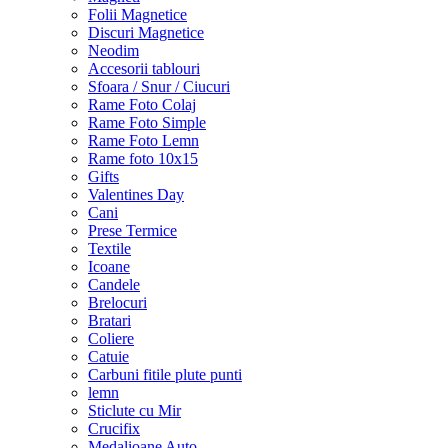
Folii Magnetice
Discuri Magnetice
Neodim
Accesorii tablouri
Sfoara / Snur / Ciucuri
Rame Foto Colaj
Rame Foto Simple
Rame Foto Lemn
Rame foto 10x15
Gifts
Valentines Day
Cani
Prese Termice
Textile
Icoane
Candele
Brelocuri
Bratari
Coliere
Catuie
Carbuni fitile plute punti
lemn
Sticlute cu Mir
Crucifix
Medalioane Auto