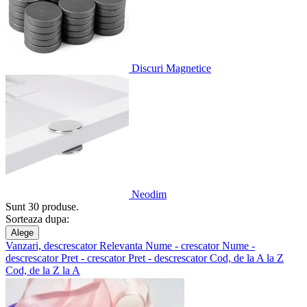
Discuri Magnetice
Neodim
Sunt 30 produse.
Sorteaza dupa:
Alege
Vanzari, descrescator
Relevanta
Nume - crescator
Nume -
descrescator
Pret - crescator
Pret - descrescator
Cod, de la A la Z
Cod, de la Z la A