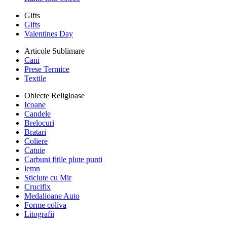
Gifts
Gifts
Valentines Day
Articole Sublimare
Cani
Prese Termice
Textile
Obiecte Religioase
Icoane
Candele
Brelocuri
Bratari
Coliere
Catuie
Carbuni fitile plute punti
lemn
Sticlute cu Mir
Crucifix
Medalioane Auto
Forme coliva
Litografii