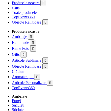
Produsele noastre

Gifts
Toate produsele
TopEvents360
Obiecte Religioase

Produsele noastre
Ambalaje

Handmade

Rame Foto

Gifts

Articole Sublimare

Obiecte Religioase

Crăciun
Aromaterapie

Articole Personalizate

TopEvents360
Ambalaje
Pungi
Saculeti
Sticlute