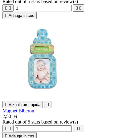
Rated
out of 5 stars based on
review(s)





Adauga in cos

Vizualizare rapida

Magnet Biberon
2,50 lei
Rated
out of 5 stars based on
review(s)





Adauga in cos