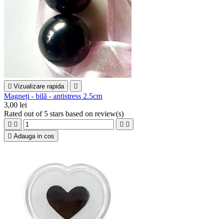

Vizualizare rapida

Magneți - bilă - antistress 2.5cm
3,00 lei
Rated
out of 5 stars based on
review(s)





Adauga in cos