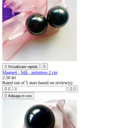

Vizualizare rapida

Magneți - bilă - antistress 2 cm
2,50 lei
Rated
out of 5 stars based on
review(s)





Adauga in cos