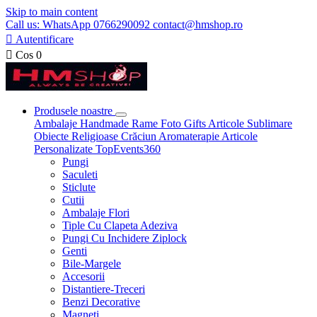
Skip to main content
Call us: WhatsApp 0766290092 contact@hmshop.ro

Autentificare

Cos
0
Produsele noastre
Ambalaje
Handmade
Rame Foto
Gifts
Articole Sublimare
Obiecte Religioase
Crăciun
Aromaterapie
Articole
Personalizate
TopEvents360
Pungi
Saculeti
Sticlute
Cutii
Ambalaje Flori
Tiple Cu Clapeta Adeziva
Pungi Cu Inchidere Ziplock
Genti
Bile-Margele
Accesorii
Distantiere-Treceri
Benzi Decorative
Magneti