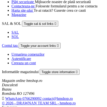
Plăți securizate
Mijloacele noastre de plată securizată
Contacteaza-ne
Foloseste formularul pentru a ne contacta
Harta site-ului
Te-ai ratacit? Gaseste ceea ce cauti
Magazine
SAL & SOL
Toggle sal & sol links

SAL
SOL
Contul tau
Toggle your account links

Urmarirea comenzilor
Autentificare
Creeaza un cont
Informatiile magazinului
Toggle store information

Magazin online hmshop.ro
Dascalesti
Buzau
România RO 127496

WhatsApp 0766290092 contact@hmshop.ro
© 2026 - DRAWNAN TEAM SRL - hmshop.ro