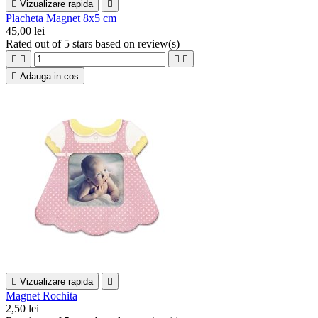

Vizualizare rapida

Placheta Magnet 8x5 cm
45,00 lei
Rated
out of 5 stars based on
review(s)





Adauga in cos

Vizualizare rapida

Magnet Rochita
2,50 lei