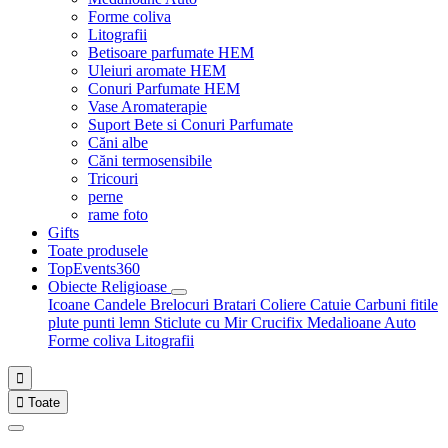
Forme coliva
Litografii
Betisoare parfumate HEM
Uleiuri aromate HEM
Conuri Parfumate HEM
Vase Aromaterapie
Suport Bete si Conuri Parfumate
Căni albe
Căni termosensibile
Tricouri
perne
rame foto
Gifts
Toate produsele
TopEvents360
Obiecte Religioase
Icoane
Candele
Brelocuri
Bratari
Coliere
Catuie
Carbuni fitile
plute punti
lemn
Sticlute cu Mir
Crucifix
Medalioane Auto
Forme coliva
Litografii


Toate