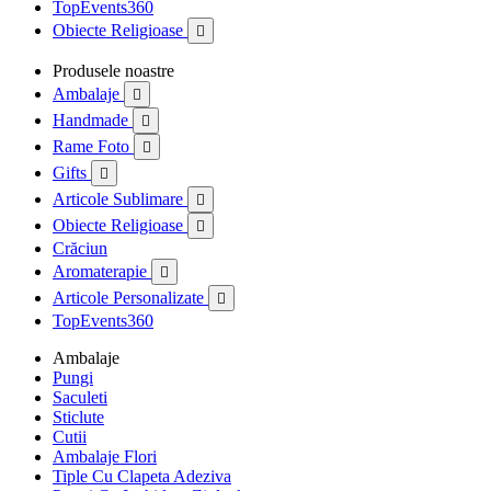
TopEvents360
Obiecte Religioase

Produsele noastre
Ambalaje

Handmade

Rame Foto

Gifts

Articole Sublimare

Obiecte Religioase

Crăciun
Aromaterapie

Articole Personalizate

TopEvents360
Ambalaje
Pungi
Saculeti
Sticlute
Cutii
Ambalaje Flori
Tiple Cu Clapeta Adeziva