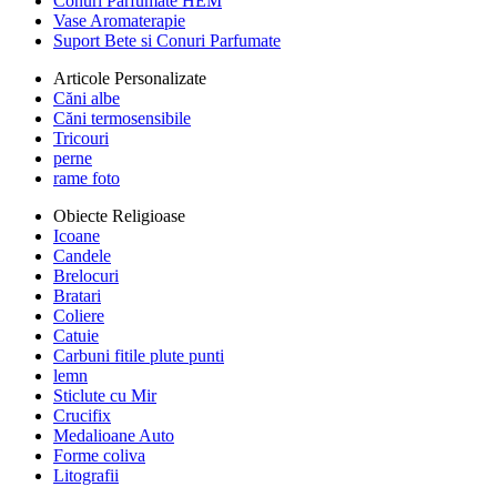
Conuri Parfumate HEM
Vase Aromaterapie
Suport Bete si Conuri Parfumate
Articole Personalizate
Căni albe
Căni termosensibile
Tricouri
perne
rame foto
Obiecte Religioase
Icoane
Candele
Brelocuri
Bratari
Coliere
Catuie
Carbuni fitile plute punti
lemn
Sticlute cu Mir
Crucifix
Medalioane Auto
Forme coliva
Litografii