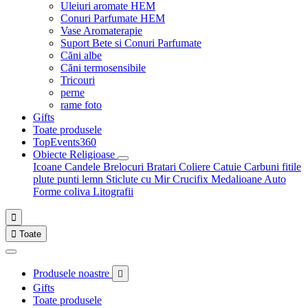
Uleiuri aromate HEM
Conuri Parfumate HEM
Vase Aromaterapie
Suport Bete si Conuri Parfumate
Căni albe
Căni termosensibile
Tricouri
perne
rame foto
Gifts
Toate produsele
TopEvents360
Obiecte Religioase
Icoane
Candele
Brelocuri
Bratari
Coliere
Catuie
Carbuni fitile
plute punti
lemn
Sticlute cu Mir
Crucifix
Medalioane Auto
Forme coliva
Litografii


Toate
Produsele noastre

Gifts
Toate produsele