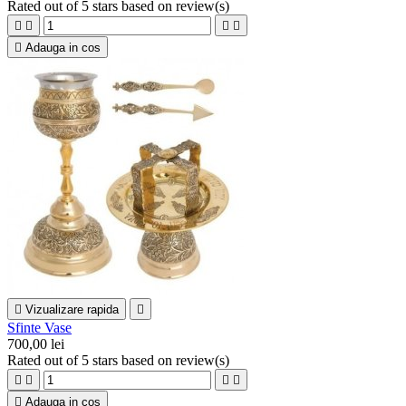
Rated
out of 5 stars based on
review(s)





Adauga in cos

Vizualizare rapida

Sfinte Vase
700,00 lei
Rated
out of 5 stars based on
review(s)





Adauga in cos