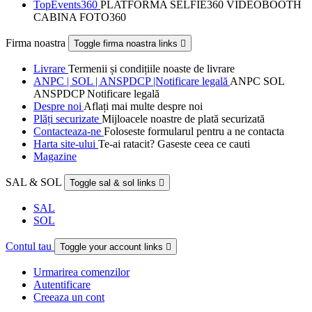
TopEvents360
PLATFORMA SELFIE360 VIDEOBOOTH
CABINA FOTO360
Firma noastra
Toggle firma noastra links

Livrare
Termenii și condițiile noaste de livrare
ANPC | SOL | ANSPDCP |Notificare legală
ANPC SOL
ANSPDCP Notificare legală
Despre noi
Aflați mai multe despre noi
Plăți securizate
Mijloacele noastre de plată securizată
Contacteaza-ne
Foloseste formularul pentru a ne contacta
Harta site-ului
Te-ai ratacit? Gaseste ceea ce cauti
Magazine
SAL & SOL
Toggle sal & sol links

SAL
SOL
Contul tau
Toggle your account links

Urmarirea comenzilor
Autentificare
Creeaza un cont