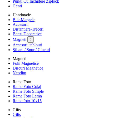
Pungi Cu Inchidere Ziplock
Genti
Handmade
Bile-Margele
Accesorii
Distantiere-Treceri
Benzi Decorative
Magneti

Accesorii tablouri
Sfoara / Snur / Ciucuri
Magneti
Folii Magnetice
Discuri Magnetice
Neodim
Rame Foto
Rame Foto Colaj
Rame Foto Simple
Rame Foto Lemn
Rame foto 10x15
Gifts
Gifts