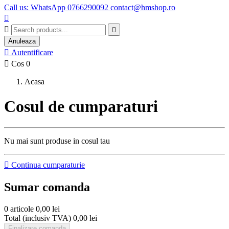
Call us: WhatsApp 0766290092 contact@hmshop.ro



Anuleaza

Autentificare

Cos
0
Acasa
Cosul de cumparaturi
Nu mai sunt produse in cosul tau

Continua cumparaturie
Sumar comanda
0 articole
0,00 lei
Total (inclusiv TVA)
0,00 lei
Finalizare comanda