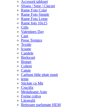
Accesorii tablouri
Sfoara / Snur / Ciucuri
Rame Foto Colaj
Rame Foto Simple
Rame Foto Lemn
Rame foto 10x15
Gifts
Valentines Day
Cani
Prese Termice
Textile
Icoane
Candele
Brelocuri
Bratari
Coliere
Catuie
Carbuni fitile plute punti
lemn
Sticlute cu Mir
Crucifix
Medalioane Auto
Forme coliva
Litografii
Betisoare parfumate HEM