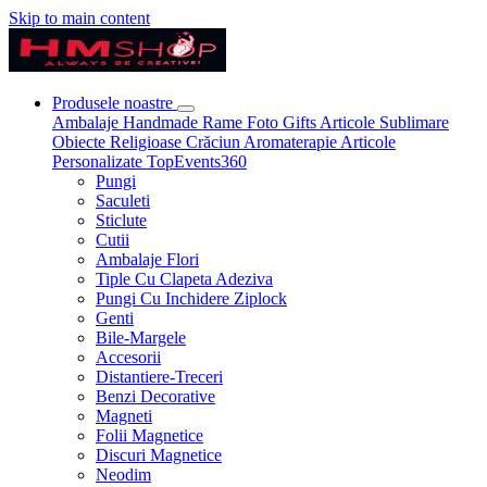
Skip to main content
Produsele noastre
Ambalaje
Handmade
Rame Foto
Gifts
Articole Sublimare
Obiecte Religioase
Crăciun
Aromaterapie
Articole
Personalizate
TopEvents360
Pungi
Saculeti
Sticlute
Cutii
Ambalaje Flori
Tiple Cu Clapeta Adeziva
Pungi Cu Inchidere Ziplock
Genti
Bile-Margele
Accesorii
Distantiere-Treceri
Benzi Decorative
Magneti
Folii Magnetice
Discuri Magnetice
Neodim