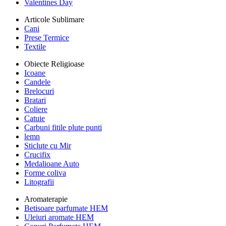
Valentines Day
Articole Sublimare
Cani
Prese Termice
Textile
Obiecte Religioase
Icoane
Candele
Brelocuri
Bratari
Coliere
Catuie
Carbuni fitile plute punti
lemn
Sticlute cu Mir
Crucifix
Medalioane Auto
Forme coliva
Litografii
Aromaterapie
Betisoare parfumate HEM
Uleiuri aromate HEM