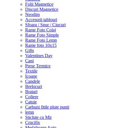
Folii Magnetice
Discuri Magnetice
Neodim
Accesorii tablouri
Sfoara / Snur / Ciucuri
Rame Foto Colaj
Rame Foto Simple
Rame Foto Lemn
Rame foto 10x15
Gifts
Valentines Day
Cani
Prese Termice
Textile
Icoane
Candele
Brelocuri
Bratari
Coliere
Catuie
Carbuni fitile plute punti
lemn
Sticlute cu Mir
Crucifix
Medalioane Auto