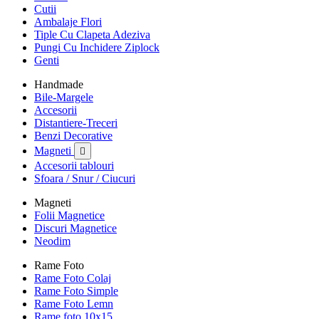
Cutii
Ambalaje Flori
Tiple Cu Clapeta Adeziva
Pungi Cu Inchidere Ziplock
Genti
Handmade
Bile-Margele
Accesorii
Distantiere-Treceri
Benzi Decorative
Magneti

Accesorii tablouri
Sfoara / Snur / Ciucuri
Magneti
Folii Magnetice
Discuri Magnetice
Neodim
Rame Foto
Rame Foto Colaj
Rame Foto Simple
Rame Foto Lemn
Rame foto 10x15