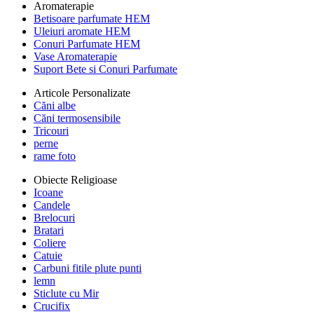
Aromaterapie
Betisoare parfumate HEM
Uleiuri aromate HEM
Conuri Parfumate HEM
Vase Aromaterapie
Suport Bete si Conuri Parfumate
Articole Personalizate
Căni albe
Căni termosensibile
Tricouri
perne
rame foto
Obiecte Religioase
Icoane
Candele
Brelocuri
Bratari
Coliere
Catuie
Carbuni fitile plute punti
lemn
Sticlute cu Mir
Crucifix