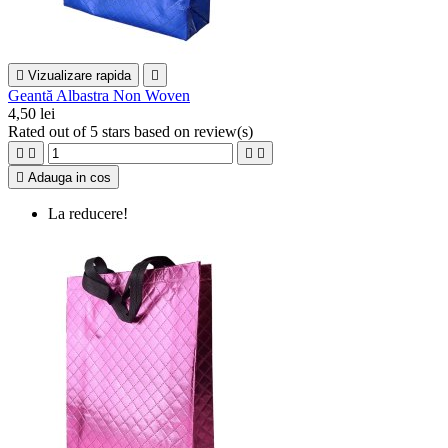

Vizualizare rapida

Geantă Albastra Non Woven
4,50 lei
Rated
out of 5 stars based on
review(s)





Adauga in cos
La reducere!