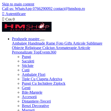
Skip to main content
Call us: WhatsApp 0766290092 contact@hmshop.ro

Autentificare

Cos
0
Produsele noastre
Ambalaje
Handmade
Rame Foto
Gifts
Articole Sublimare
Obiecte Religioase
Crăciun
Aromaterapie
Articole
Personalizate
TopEvents360
Pungi
Saculeti
Sticlute
Cutii
Ambalaje Flori
Tiple Cu Clapeta Adeziva
Pungi Cu Inchidere Ziplock
Genti
Bile-Margele
Accesorii
Distantiere-Treceri
Benzi Decorative
Magneti