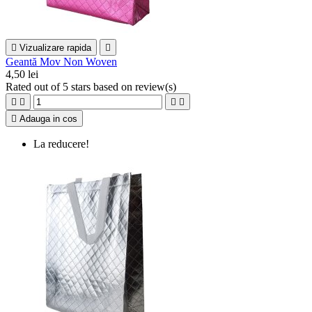

Vizualizare rapida

Geantă Mov Non Woven
4,50 lei
Rated
out of 5 stars based on
review(s)





Adauga in cos
La reducere!