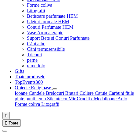
Forme coliva
Litografii
Betisoare parfumate HEM
Uleiuri aromate HEM
Conuri Parfumate HEM
Vase Aromaterapie
Suport Bete si Conuri Parfumate
Căni albe
Căni termosensibile
Tricouri
perne
rame foto
Gifts
Toate produsele
TopEvents360
Obiecte Religioase
Icoane
Candele
Brelocuri
Bratari
Coliere
Catuie
Carbuni fitile
plute punti
lemn
Sticlute cu Mir
Crucifix
Medalioane Auto
Forme coliva
Litografii


Toate