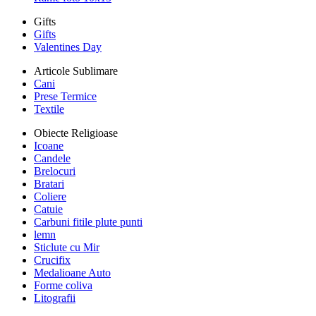
Gifts
Gifts
Valentines Day
Articole Sublimare
Cani
Prese Termice
Textile
Obiecte Religioase
Icoane
Candele
Brelocuri
Bratari
Coliere
Catuie
Carbuni fitile plute punti
lemn
Sticlute cu Mir
Crucifix
Medalioane Auto
Forme coliva
Litografii