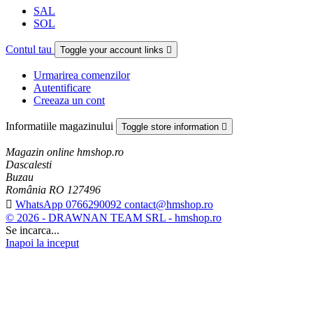
SAL
SOL
Contul tau
Toggle your account links

Urmarirea comenzilor
Autentificare
Creeaza un cont
Informatiile magazinului
Toggle store information

Magazin online hmshop.ro
Dascalesti
Buzau
România RO 127496

WhatsApp 0766290092 contact@hmshop.ro
© 2026 - DRAWNAN TEAM SRL - hmshop.ro
Se incarca...
Inapoi la inceput