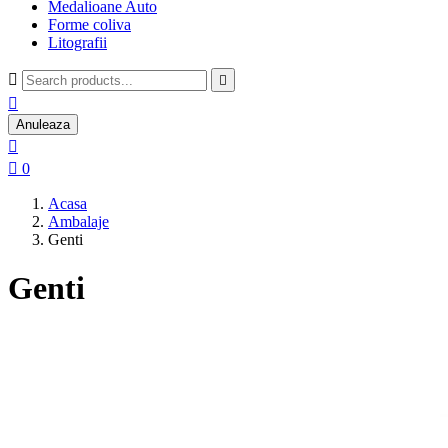
Medalioane Auto
Forme coliva
Litografii



Anuleaza


0
Acasa
Ambalaje
Genti
Genti