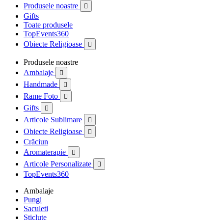
Produsele noastre

Gifts
Toate produsele
TopEvents360
Obiecte Religioase

Produsele noastre
Ambalaje

Handmade

Rame Foto

Gifts

Articole Sublimare

Obiecte Religioase

Crăciun
Aromaterapie

Articole Personalizate

TopEvents360
Ambalaje
Pungi
Saculeti
Sticlute