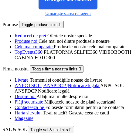
Urmărește starea retragerii
Produse
Toggle produse links

Reduceri de pret
Ofertele nostre speciale
Produse noi
Cele mai noi dintre produsele noastre
Cele mai cumparate
Produsele noastre cele mai cumparate
TopEvents360
PLATFORMA SELFIE360 VIDEOBOOTH
CABINA FOTO360
Firma noastra
Toggle firma noastra links

Livrare
Termenii și condițiile noaste de livrare
ANPC | SOL | ANSPDCP |Notificare legală
ANPC SOL
ANSPDCP Notificare legală
Despre noi
Aflați mai multe despre noi
Plăți securizate
Mijloacele noastre de plată securizată
Contacteaza-ne
Foloseste formularul pentru a ne contacta
Harta site-ului
Te-ai ratacit? Gaseste ceea ce cauti
Magazine
SAL & SOL
Toggle sal & sol links
