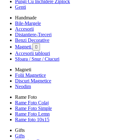
Pungi Cu Inchidere Ziplock
Genti
Handmade
Bile-Margele
Accesorii
Distantiere-Treceri
Benzi Decorative
Magneti

Accesorii tablouri
Sfoara / Snur / Ciucuri
Magneti
Folii Magnetice
Discuri Magnetice
Neodim
Rame Foto
Rame Foto Colaj
Rame Foto Simple
Rame Foto Lemn
Rame foto 10x15
Gifts
Gifts