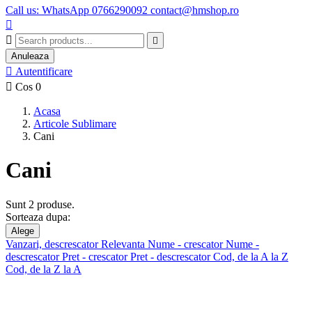
Call us: WhatsApp 0766290092 contact@hmshop.ro



Anuleaza

Autentificare

Cos
0
Acasa
Articole Sublimare
Cani
Cani
Sunt 2 produse.
Sorteaza dupa:
Alege
Vanzari, descrescator
Relevanta
Nume - crescator
Nume -
descrescator
Pret - crescator
Pret - descrescator
Cod, de la A la Z
Cod, de la Z la A