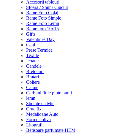
Accesorii tablouri
Sfoara / Snur / Ciucuri
Rame Foto Colaj
Rame Foto Simple
Rame Foto Lemn
Rame foto 10x15
Gifts
Valentines Day
Cani
Prese Termice
Textile
Icoane
Candele
Brelocuri
Bratari
Coliere
Catuie
Carbuni fitile plute punti
lemn
Sticlute cu Mir
Crucifix
Medalioane Auto
Forme coliva
Litografii
Betisoare parfumate HEM