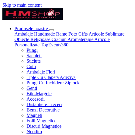
Skip to main content
Produsele noastre
Ambalaje
Handmade
Rame Foto
Gifts
Articole Sublimare
Obiecte Religioase
Crăciun
Aromaterapie
Articole
Personalizate
TopEvents360
Pungi
Saculeti
Sticlute
Cutii
Ambalaje Flori
Tiple Cu Clapeta Adeziva
Pungi Cu Inchidere Ziplock
Genti
Bile-Margele
Accesorii
Distantiere-Treceri
Benzi Decorative
Magneti
Folii Magnetice
Discuri Magnetice
Neodim