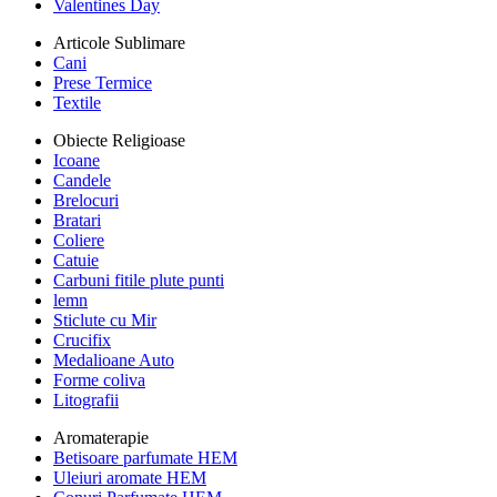
Valentines Day
Articole Sublimare
Cani
Prese Termice
Textile
Obiecte Religioase
Icoane
Candele
Brelocuri
Bratari
Coliere
Catuie
Carbuni fitile plute punti
lemn
Sticlute cu Mir
Crucifix
Medalioane Auto
Forme coliva
Litografii
Aromaterapie
Betisoare parfumate HEM
Uleiuri aromate HEM