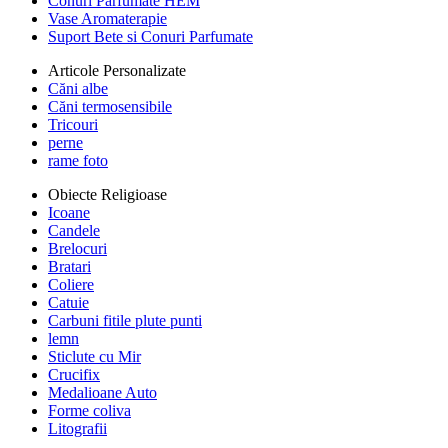
Conuri Parfumate HEM
Vase Aromaterapie
Suport Bete si Conuri Parfumate
Articole Personalizate
Căni albe
Căni termosensibile
Tricouri
perne
rame foto
Obiecte Religioase
Icoane
Candele
Brelocuri
Bratari
Coliere
Catuie
Carbuni fitile plute punti
lemn
Sticlute cu Mir
Crucifix
Medalioane Auto
Forme coliva
Litografii