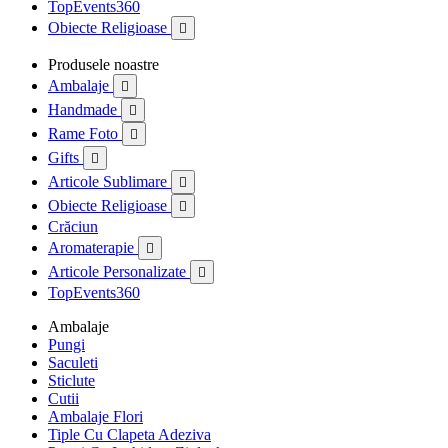
TopEvents360
Obiecte Religioase

Produsele noastre
Ambalaje

Handmade

Rame Foto

Gifts

Articole Sublimare

Obiecte Religioase

Crăciun
Aromaterapie

Articole Personalizate

TopEvents360
Ambalaje
Pungi
Saculeti
Sticlute
Cutii
Ambalaje Flori
Tiple Cu Clapeta Adeziva