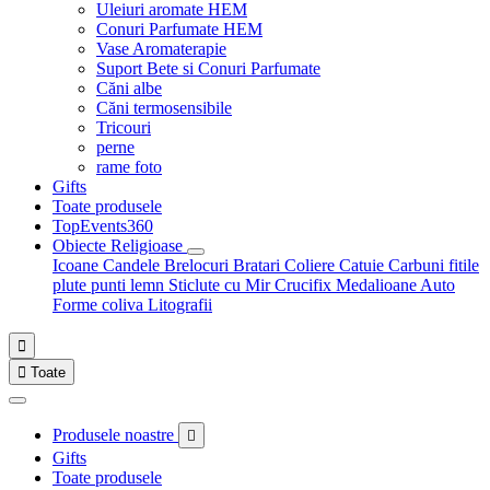
Uleiuri aromate HEM
Conuri Parfumate HEM
Vase Aromaterapie
Suport Bete si Conuri Parfumate
Căni albe
Căni termosensibile
Tricouri
perne
rame foto
Gifts
Toate produsele
TopEvents360
Obiecte Religioase
Icoane
Candele
Brelocuri
Bratari
Coliere
Catuie
Carbuni fitile
plute punti
lemn
Sticlute cu Mir
Crucifix
Medalioane Auto
Forme coliva
Litografii


Toate
Produsele noastre

Gifts
Toate produsele