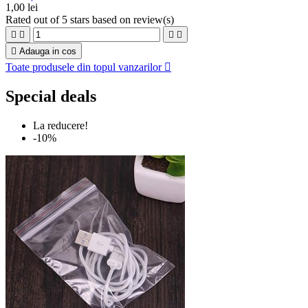
1,00 lei
Rated
out of 5 stars based on
review(s)





Adauga in cos
Toate produsele din topul vanzarilor

Special deals
La reducere!
-10%