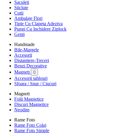
Saculeti
Sticlute
Cutii
Ambalaje Flori
Tiple Cu Clapeta Adeziva
Pungi Cu Inchidere Ziplock
Genti
Handmade
Bile-Margele
Accesorii
Distantiere-Treceri
Benzi Decorative
Magneti

Accesorii tablouri
Sfoara / Snur / Ciucuri
Magneti
Folii Magnetice
Discuri Magnetice
Neodim
Rame Foto
Rame Foto Colaj
Rame Foto Simple