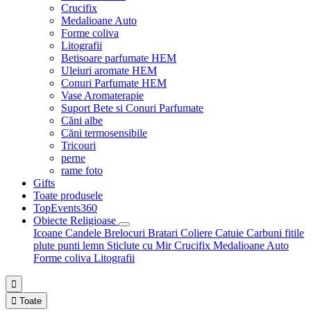
Crucifix
Medalioane Auto
Forme coliva
Litografii
Betisoare parfumate HEM
Uleiuri aromate HEM
Conuri Parfumate HEM
Vase Aromaterapie
Suport Bete si Conuri Parfumate
Căni albe
Căni termosensibile
Tricouri
perne
rame foto
Gifts
Toate produsele
TopEvents360
Obiecte Religioase
Icoane
Candele
Brelocuri
Bratari
Coliere
Catuie
Carbuni fitile
plute punti
lemn
Sticlute cu Mir
Crucifix
Medalioane Auto
Forme coliva
Litografii


Toate