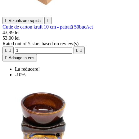

Vizualizare rapida

Cutie de carton kraft 10 cm - patrată 50buc/set
43,99 lei
53,00 lei
Rated
out of 5 stars based on
review(s)





Adauga in cos
La reducere!
-10%