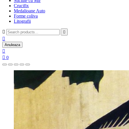
Sticlute cu Mir
Crucifix
Medalioane Auto
Forme coliva
Litografii



Anuleaza


0