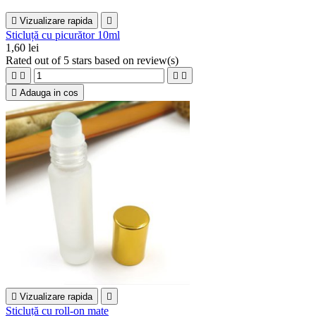

Vizualizare rapida

Sticluță cu picurător 10ml
1,60 lei
Rated
out of 5 stars based on
review(s)





Adauga in cos

Vizualizare rapida

Sticluță cu roll-on mate