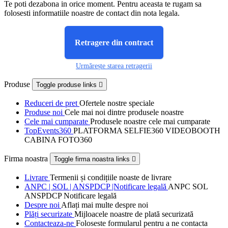
Te poti dezabona in orice moment. Pentru aceasta te rugam sa
folosesti informatiile noastre de contact din nota legala.
Retragere din contract
Urmărește starea retragerii
Produse
Toggle produse links

Reduceri de pret
Ofertele nostre speciale
Produse noi
Cele mai noi dintre produsele noastre
Cele mai cumparate
Produsele noastre cele mai cumparate
TopEvents360
PLATFORMA SELFIE360 VIDEOBOOTH
CABINA FOTO360
Firma noastra
Toggle firma noastra links

Livrare
Termenii și condițiile noaste de livrare
ANPC | SOL | ANSPDCP |Notificare legală
ANPC SOL
ANSPDCP Notificare legală
Despre noi
Aflați mai multe despre noi
Plăți securizate
Mijloacele noastre de plată securizată
Contacteaza-ne
Foloseste formularul pentru a ne contacta