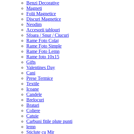
Benzi Decorative
Magneti
Folii Magnetice
Discuri Magnetice
Neodim
Accesorii tablouri
Sfoara / Snur / Ciucuri
Rame Foto Colaj
Rame Foto Simple
Rame Foto Lemn
Rame foto 10x15
Gifts
Valentines Day
Cani
Prese Termice
Textile
Icoane
Candele
Brelocuri
Bratari
Coliere
Catuie
Carbuni fitile plute punti
lemn
Sticlute cu Mir