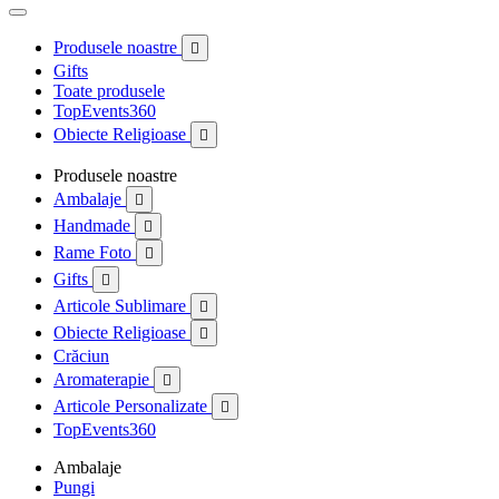
Produsele noastre

Gifts
Toate produsele
TopEvents360
Obiecte Religioase

Produsele noastre
Ambalaje

Handmade

Rame Foto

Gifts

Articole Sublimare

Obiecte Religioase

Crăciun
Aromaterapie

Articole Personalizate

TopEvents360
Ambalaje
Pungi