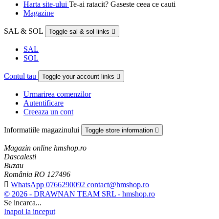
Harta site-ului
Te-ai ratacit? Gaseste ceea ce cauti
Magazine
SAL & SOL
Toggle sal & sol links

SAL
SOL
Contul tau
Toggle your account links

Urmarirea comenzilor
Autentificare
Creeaza un cont
Informatiile magazinului
Toggle store information

Magazin online hmshop.ro
Dascalesti
Buzau
România RO 127496

WhatsApp 0766290092 contact@hmshop.ro
© 2026 - DRAWNAN TEAM SRL - hmshop.ro
Se incarca...
Inapoi la inceput