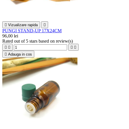

Vizualizare rapida

PUNGI STAND-UP 17X24CM
96,00 lei
Rated
out of 5 stars based on
review(s)





Adauga in cos