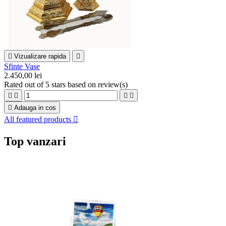

Vizualizare rapida

Sfinte Vase
2.450,00 lei
Rated
out of 5 stars based on
review(s)





Adauga in cos
All featured products

Top vanzari