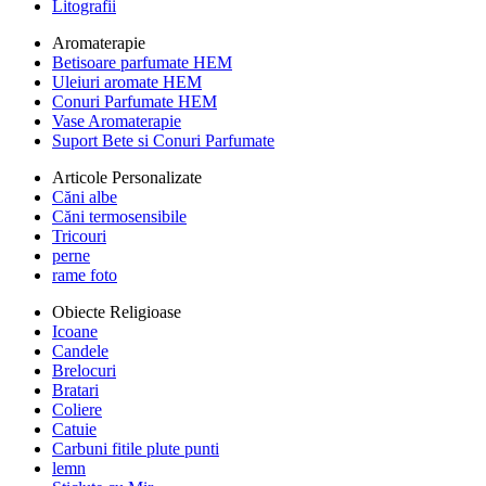
Litografii
Aromaterapie
Betisoare parfumate HEM
Uleiuri aromate HEM
Conuri Parfumate HEM
Vase Aromaterapie
Suport Bete si Conuri Parfumate
Articole Personalizate
Căni albe
Căni termosensibile
Tricouri
perne
rame foto
Obiecte Religioase
Icoane
Candele
Brelocuri
Bratari
Coliere
Catuie
Carbuni fitile plute punti
lemn