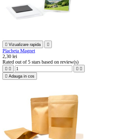

Vizualizare rapida

Placheta Magnet
2,30 lei
Rated
out of 5 stars based on
review(s)





Adauga in cos