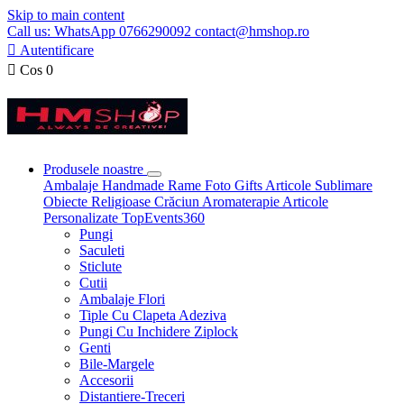
Skip to main content
Call us: WhatsApp 0766290092 contact@hmshop.ro

Autentificare

Cos
0
Produsele noastre
Ambalaje
Handmade
Rame Foto
Gifts
Articole Sublimare
Obiecte Religioase
Crăciun
Aromaterapie
Articole
Personalizate
TopEvents360
Pungi
Saculeti
Sticlute
Cutii
Ambalaje Flori
Tiple Cu Clapeta Adeziva
Pungi Cu Inchidere Ziplock
Genti
Bile-Margele
Accesorii
Distantiere-Treceri