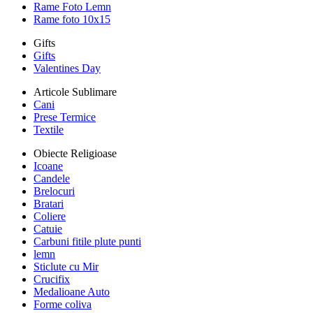
Rame Foto Lemn
Rame foto 10x15
Gifts
Gifts
Valentines Day
Articole Sublimare
Cani
Prese Termice
Textile
Obiecte Religioase
Icoane
Candele
Brelocuri
Bratari
Coliere
Catuie
Carbuni fitile plute punti
lemn
Sticlute cu Mir
Crucifix
Medalioane Auto
Forme coliva