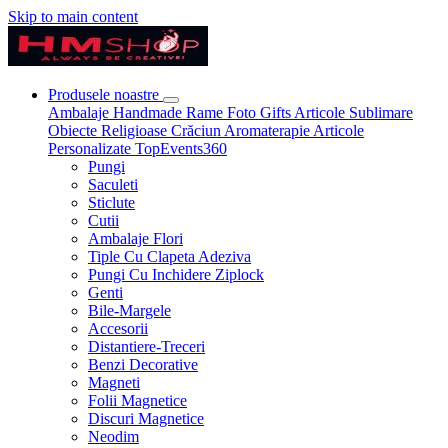
Skip to main content
Produsele noastre
Ambalaje
Handmade
Rame Foto
Gifts
Articole Sublimare
Obiecte Religioase
Crăciun
Aromaterapie
Articole
Personalizate
TopEvents360
Pungi
Saculeti
Sticlute
Cutii
Ambalaje Flori
Tiple Cu Clapeta Adeziva
Pungi Cu Inchidere Ziplock
Genti
Bile-Margele
Accesorii
Distantiere-Treceri
Benzi Decorative
Magneti
Folii Magnetice
Discuri Magnetice
Neodim