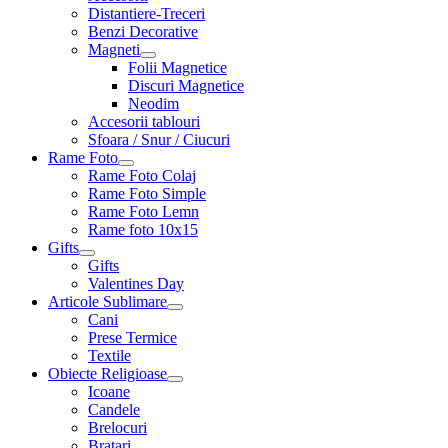
Distantiere-Treceri
Benzi Decorative
Magneti
Folii Magnetice
Discuri Magnetice
Neodim
Accesorii tablouri
Sfoara / Snur / Ciucuri
Rame Foto
Rame Foto Colaj
Rame Foto Simple
Rame Foto Lemn
Rame foto 10x15
Gifts
Gifts
Valentines Day
Articole Sublimare
Cani
Prese Termice
Textile
Obiecte Religioase
Icoane
Candele
Brelocuri
Bratari