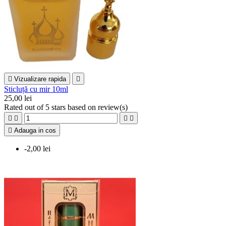

Vizualizare rapida

Sticluță cu mir 10ml
25,00 lei
Rated
out of 5 stars based on
review(s)





Adauga in cos
-2,00 lei