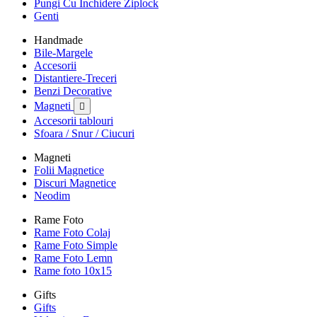
Pungi Cu Inchidere Ziplock
Genti
Handmade
Bile-Margele
Accesorii
Distantiere-Treceri
Benzi Decorative
Magneti

Accesorii tablouri
Sfoara / Snur / Ciucuri
Magneti
Folii Magnetice
Discuri Magnetice
Neodim
Rame Foto
Rame Foto Colaj
Rame Foto Simple
Rame Foto Lemn
Rame foto 10x15
Gifts
Gifts