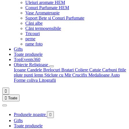
Uleiuri aromate HEM
Conuri Parfumate HEM
Vase Aromaterapie
Suport Bete si Conuri Parfumate
Căni albe
Căni termosensibile
Tricouri
perne
rame foto
Gifts
Toate produsele
TopEvents360
Obiecte Religioase
Icoane
Candele
Brelocuri
Bratari
Coliere
Catuie
Carbuni fitile
plute punti
lemn
Sticlute cu Mir
Crucifix
Medalioane Auto
Forme coliva
Litografii


Toate
Produsele noastre

Gifts
Toate produsele