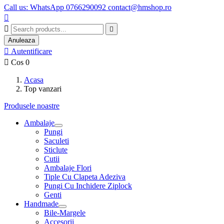
Call us: WhatsApp 0766290092 contact@hmshop.ro



Anuleaza

Autentificare

Cos
0
Acasa
Top vanzari
Produsele noastre
Ambalaje
Pungi
Saculeti
Sticlute
Cutii
Ambalaje Flori
Tiple Cu Clapeta Adeziva
Pungi Cu Inchidere Ziplock
Genti
Handmade
Bile-Margele
Accesorii