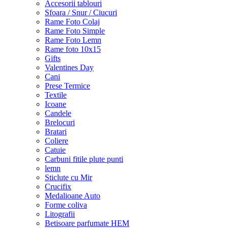
Accesorii tablouri
Sfoara / Snur / Ciucuri
Rame Foto Colaj
Rame Foto Simple
Rame Foto Lemn
Rame foto 10x15
Gifts
Valentines Day
Cani
Prese Termice
Textile
Icoane
Candele
Brelocuri
Bratari
Coliere
Catuie
Carbuni fitile plute punti
lemn
Sticlute cu Mir
Crucifix
Medalioane Auto
Forme coliva
Litografii
Betisoare parfumate HEM