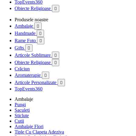
TopEvents360
Obiecte Religioase

Produsele noastre
Ambalaje

Handmade

Rame Foto

Gifts

Articole Sublimare

Obiecte Religioase

Crăciun
Aromaterapie

Articole Personalizate

TopEvents360
Ambalaje
Pungi
Saculeti
Sticlute
Cutii
Ambalaje Flori
Tiple Cu Clapeta Adeziva