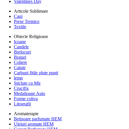
Valentines Day
Articole Sublimare
Cani
Prese Termice
Textile
Obiecte Religioase
Icoane
Candele
Brelocuri
Bratari
Coliere
Catuie
Carbuni fitile plute punti
lemn
Sticlute cu Mir
Crucifix
Medalioane Auto
Forme coliva
Litografii
Aromaterapie
Betisoare parfumate HEM
Uleiuri aromate HEM