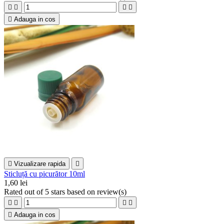





Adauga in cos

Vizualizare rapida

Sticluță cu picurător 10ml
1,60 lei
Rated
out of 5 stars based on
review(s)





Adauga in cos