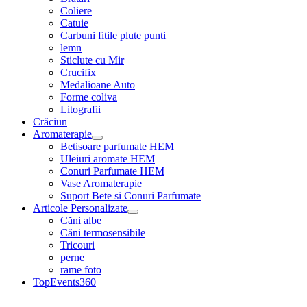
Coliere
Catuie
Carbuni fitile plute punti
lemn
Sticlute cu Mir
Crucifix
Medalioane Auto
Forme coliva
Litografii
Crăciun
Aromaterapie
Betisoare parfumate HEM
Uleiuri aromate HEM
Conuri Parfumate HEM
Vase Aromaterapie
Suport Bete si Conuri Parfumate
Articole Personalizate
Căni albe
Căni termosensibile
Tricouri
perne
rame foto
TopEvents360