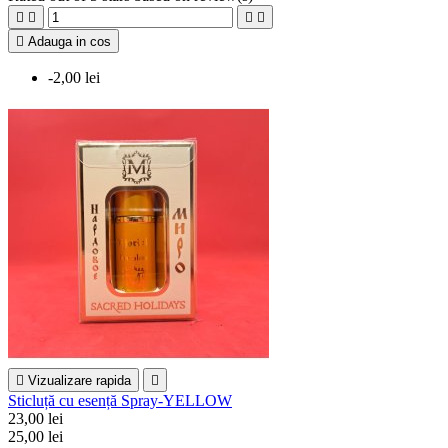





Adauga in cos
-2,00 lei

Vizualizare rapida

Sticluță cu esență Spray-YELLOW
23,00 lei
25,00 lei