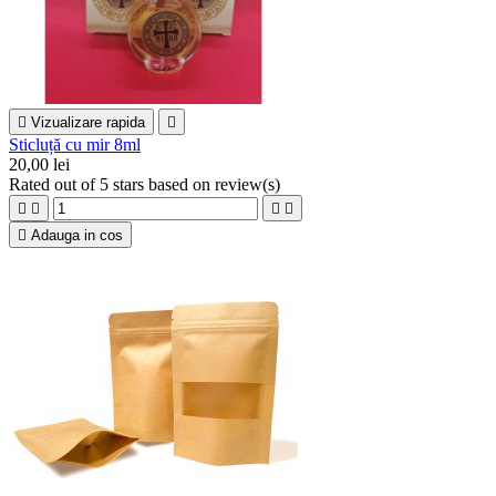

Vizualizare rapida

Sticluță cu mir 8ml
20,00 lei
Rated
out of 5 stars based on
review(s)





Adauga in cos