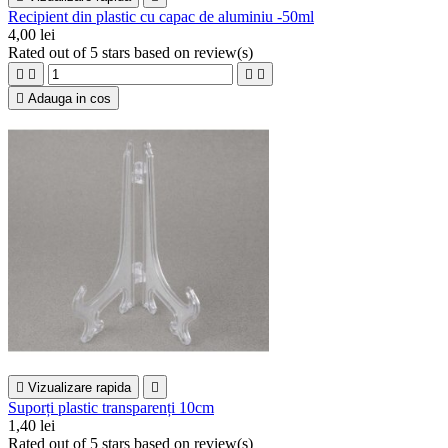
Recipient din plastic cu capac de aluminiu -50ml
4,00 lei
Rated
out of 5 stars based on
review(s)





Adauga in cos

Vizualizare rapida

Suporți plastic transparenți 10cm
1,40 lei
Rated
out of 5 stars based on
review(s)