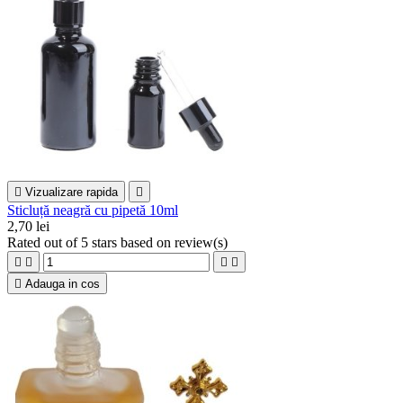

Vizualizare rapida

Sticluță neagră cu pipetă 10ml
2,70 lei
Rated
out of 5 stars based on
review(s)





Adauga in cos