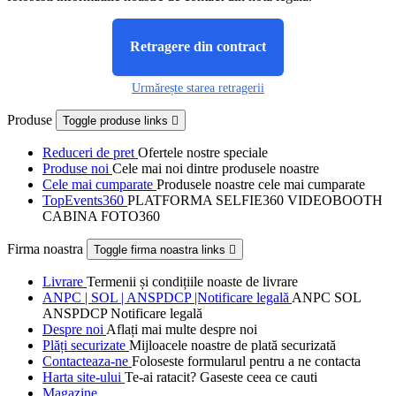
Retragere din contract
Urmărește starea retragerii
Produse
Toggle produse links

Reduceri de pret
Ofertele nostre speciale
Produse noi
Cele mai noi dintre produsele noastre
Cele mai cumparate
Produsele noastre cele mai cumparate
TopEvents360
PLATFORMA SELFIE360 VIDEOBOOTH
CABINA FOTO360
Firma noastra
Toggle firma noastra links

Livrare
Termenii și condițiile noaste de livrare
ANPC | SOL | ANSPDCP |Notificare legală
ANPC SOL
ANSPDCP Notificare legală
Despre noi
Aflați mai multe despre noi
Plăți securizate
Mijloacele noastre de plată securizată
Contacteaza-ne
Foloseste formularul pentru a ne contacta
Harta site-ului
Te-ai ratacit? Gaseste ceea ce cauti
Magazine