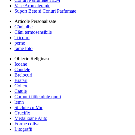
Conuri Parfumate HEM
Vase Aromaterapie
Suport Bete si Conuri Parfumate
Articole Personalizate
Căni albe
Căni termosensibile
Tricouri
perne
rame foto
Obiecte Religioase
Icoane
Candele
Brelocuri
Bratari
Coliere
Catuie
Carbuni fitile plute punti
lemn
Sticlute cu Mir
Crucifix
Medalioane Auto
Forme coliva
Litografii