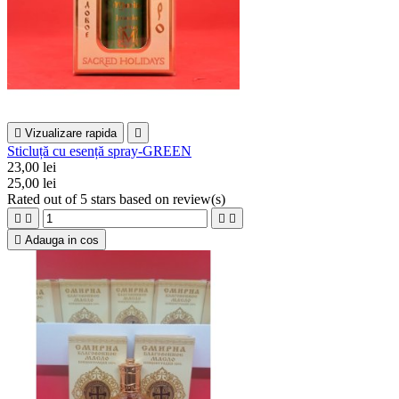

Vizualizare rapida

Sticluță cu esență spray-GREEN
23,00 lei
25,00 lei
Rated
out of 5 stars based on
review(s)





Adauga in cos