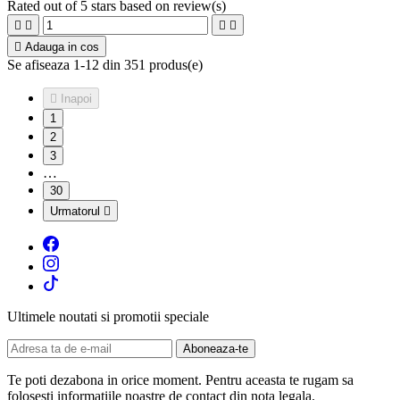
Rated
out of 5 stars based on
review(s)





Adauga in cos
Se afiseaza 1-12 din 351 produs(e)

Inapoi
1
2
3
…
30
Urmatorul

Ultimele noutati si promotii speciale
Te poti dezabona in orice moment. Pentru aceasta te rugam sa
folosesti informatiile noastre de contact din nota legala.