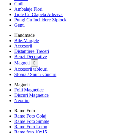
Cutii
Ambalaje Flori
Tiple Cu Clapeta Adeziva
Pungi Cu Inchidere Ziplock
Genti
Handmade
Bile-Margele
Accesorii
Distantiere-Treceri
Benzi Decorative
Magneti

Accesorii tablouri
Sfoara / Snur / Ciucuri
Magneti
Folii Magnetice
Discuri Magnetice
Neodim
Rame Foto
Rame Foto Colaj
Rame Foto Simple
Rame Foto Lemn
Rame foto 10x15