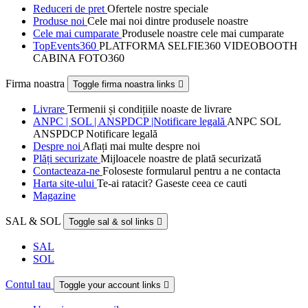
Reduceri de pret
Ofertele nostre speciale
Produse noi
Cele mai noi dintre produsele noastre
Cele mai cumparate
Produsele noastre cele mai cumparate
TopEvents360
PLATFORMA SELFIE360 VIDEOBOOTH
CABINA FOTO360
Firma noastra
Toggle firma noastra links

Livrare
Termenii și condițiile noaste de livrare
ANPC | SOL | ANSPDCP |Notificare legală
ANPC SOL
ANSPDCP Notificare legală
Despre noi
Aflați mai multe despre noi
Plăți securizate
Mijloacele noastre de plată securizată
Contacteaza-ne
Foloseste formularul pentru a ne contacta
Harta site-ului
Te-ai ratacit? Gaseste ceea ce cauti
Magazine
SAL & SOL
Toggle sal & sol links

SAL
SOL
Contul tau
Toggle your account links
