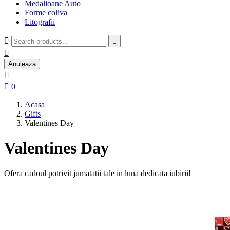
Medalioane Auto
Forme coliva
Litografii



Anuleaza


0
Acasa
Gifts
Valentines Day
Valentines Day
Ofera cadoul potrivit jumatatii tale in luna dedicata iubirii!