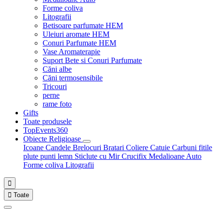
Forme coliva
Litografii
Betisoare parfumate HEM
Uleiuri aromate HEM
Conuri Parfumate HEM
Vase Aromaterapie
Suport Bete si Conuri Parfumate
Căni albe
Căni termosensibile
Tricouri
perne
rame foto
Gifts
Toate produsele
TopEvents360
Obiecte Religioase
Icoane
Candele
Brelocuri
Bratari
Coliere
Catuie
Carbuni fitile
plute punti
lemn
Sticlute cu Mir
Crucifix
Medalioane Auto
Forme coliva
Litografii


Toate