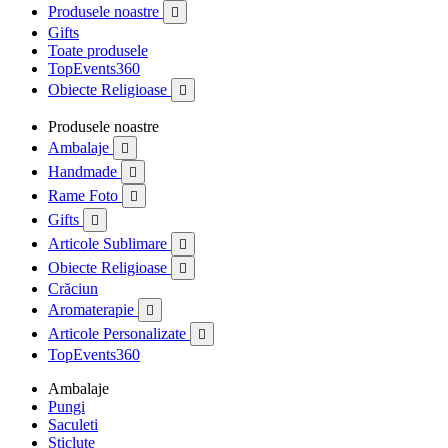
Produsele noastre

Gifts
Toate produsele
TopEvents360
Obiecte Religioase

Produsele noastre
Ambalaje

Handmade

Rame Foto

Gifts

Articole Sublimare

Obiecte Religioase

Crăciun
Aromaterapie

Articole Personalizate

TopEvents360
Ambalaje
Pungi
Saculeti
Sticlute