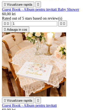

Vizualizare rapida

Guest Book - Album pentru invitati Baby Shower
60,00 lei
Rated
out of 5 stars based on
review(s)





Adauga in cos

Vizualizare rapida

Guest Book - Album pentru invitati
60,00 lei