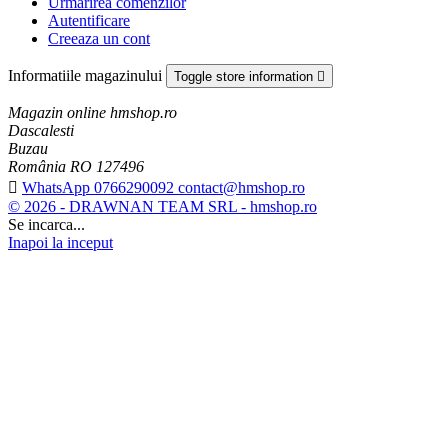
Urmarirea comenzilor
Autentificare
Creeaza un cont
Informatiile magazinului
Toggle store information

Magazin online hmshop.ro
Dascalesti
Buzau
România RO 127496

WhatsApp 0766290092 contact@hmshop.ro
© 2026 - DRAWNAN TEAM SRL - hmshop.ro
Se incarca...
Inapoi la inceput