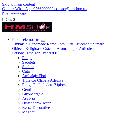
Skip to main content
Call us: WhatsApp 0766290092 contact@hmshop.ro

Autentificare

Cos
0
Produsele noastre
Ambalaje
Handmade
Rame Foto
Gifts
Articole Sublimare
Obiecte Religioase
Crăciun
Aromaterapie
Articole
Personalizate
TopEvents360
Pungi
Saculeti
Sticlute
Cutii
Ambalaje Flori
Tiple Cu Clapeta Adeziva
Pungi Cu Inchidere Ziplock
Genti
Bile-Margele
Accesorii
Distantiere-Treceri
Benzi Decorative
Magneti