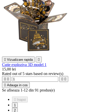

Vizualizare rapida

Cutie exploziva 3D model 1
15,00 lei
Rated
out of 5 stars based on
review(s)





Adauga in cos
Se afiseaza 1-12 din 91 produs(e)

Inapoi
1
2