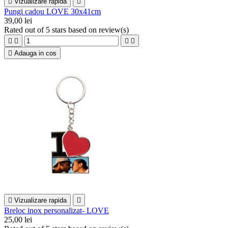

Vizualizare rapida

Pungi cadou LOVE 30x41cm
39,00 lei
Rated
out of 5 stars based on
review(s)





Adauga in cos

Vizualizare rapida

Breloc inox personalizat- LOVE
25,00 lei