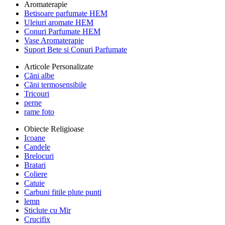
Aromaterapie
Betisoare parfumate HEM
Uleiuri aromate HEM
Conuri Parfumate HEM
Vase Aromaterapie
Suport Bete si Conuri Parfumate
Articole Personalizate
Căni albe
Căni termosensibile
Tricouri
perne
rame foto
Obiecte Religioase
Icoane
Candele
Brelocuri
Bratari
Coliere
Catuie
Carbuni fitile plute punti
lemn
Sticlute cu Mir
Crucifix