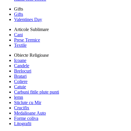
Gifts
Gifts
Valentines Day
Articole Sublimare
Cani
Prese Termice
Textile
Obiecte Religioase
Icoane
Candele
Brelocuri
Bratari
Coliere
Catuie
Carbuni fitile plute punti
lemn
Sticlute cu Mir
Crucifix
Medalioane Auto
Forme coliva
Litografii