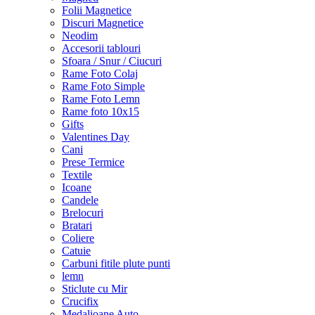
Folii Magnetice
Discuri Magnetice
Neodim
Accesorii tablouri
Sfoara / Snur / Ciucuri
Rame Foto Colaj
Rame Foto Simple
Rame Foto Lemn
Rame foto 10x15
Gifts
Valentines Day
Cani
Prese Termice
Textile
Icoane
Candele
Brelocuri
Bratari
Coliere
Catuie
Carbuni fitile plute punti
lemn
Sticlute cu Mir
Crucifix
Medalioane Auto