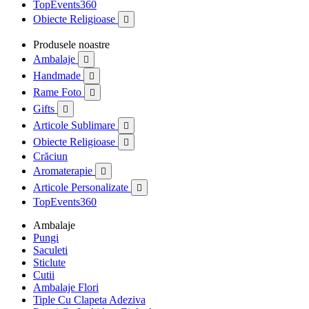
TopEvents360
Obiecte Religioase

Produsele noastre
Ambalaje

Handmade

Rame Foto

Gifts

Articole Sublimare

Obiecte Religioase

Crăciun
Aromaterapie

Articole Personalizate

TopEvents360
Ambalaje
Pungi
Saculeti
Sticlute
Cutii
Ambalaje Flori
Tiple Cu Clapeta Adeziva