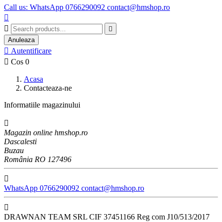
Call us: WhatsApp 0766290092 contact@hmshop.ro



Anuleaza

Autentificare

Cos
0
Acasa
Contacteaza-ne
Informatiile magazinului

Magazin online hmshop.ro
Dascalesti
Buzau
România RO 127496

WhatsApp 0766290092 contact@hmshop.ro

DRAWNAN TEAM SRL CIF 37451166 Reg com J10/513/2017