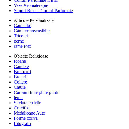
Conuri Parfumate HEM
Vase Aromaterapie
Suport Bete si Conuri Parfumate
Articole Personalizate
Căni albe
Căni termosensibile
Tricouri
perne
rame foto
Obiecte Religioase
Icoane
Candele
Brelocuri
Bratari
Coliere
Catuie
Carbuni fitile plute punti
lemn
Sticlute cu Mir
Crucifix
Medalioane Auto
Forme coliva
Litografii