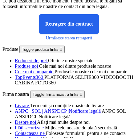
Te poti dezabona in orice moment. Pentru aceasta te rugam sa
folosesti informatiile noastre de contact din nota legala.
Retragere din contract
Urmărește starea retragerii
Produse
Toggle produse links

Reduceri de pret
Ofertele nostre speciale
Produse noi
Cele mai noi dintre produsele noastre
Cele mai cumparate
Produsele noastre cele mai cumparate
TopEvents360
PLATFORMA SELFIE360 VIDEOBOOTH
CABINA FOTO360
Firma noastra
Toggle firma noastra links

Livrare
Termenii și condițiile noaste de livrare
ANPC | SOL | ANSPDCP |Notificare legală
ANPC SOL
ANSPDCP Notificare legală
Despre noi
Aflați mai multe despre noi
Plăți securizate
Mijloacele noastre de plată securizată
Contacteaza-ne
Foloseste formularul pentru a ne contacta