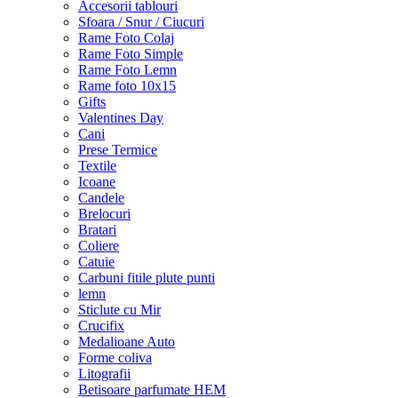
Accesorii tablouri
Sfoara / Snur / Ciucuri
Rame Foto Colaj
Rame Foto Simple
Rame Foto Lemn
Rame foto 10x15
Gifts
Valentines Day
Cani
Prese Termice
Textile
Icoane
Candele
Brelocuri
Bratari
Coliere
Catuie
Carbuni fitile plute punti
lemn
Sticlute cu Mir
Crucifix
Medalioane Auto
Forme coliva
Litografii
Betisoare parfumate HEM