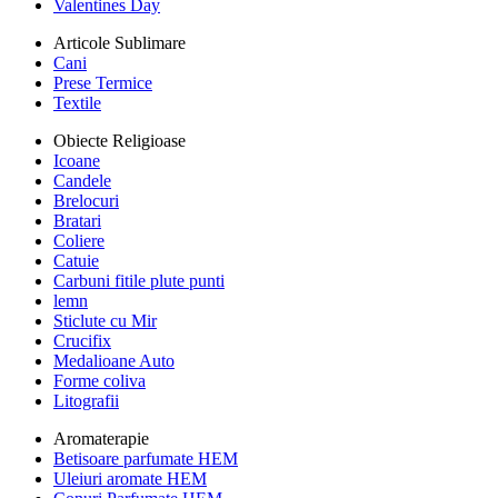
Valentines Day
Articole Sublimare
Cani
Prese Termice
Textile
Obiecte Religioase
Icoane
Candele
Brelocuri
Bratari
Coliere
Catuie
Carbuni fitile plute punti
lemn
Sticlute cu Mir
Crucifix
Medalioane Auto
Forme coliva
Litografii
Aromaterapie
Betisoare parfumate HEM
Uleiuri aromate HEM