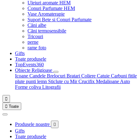
Uleiuri aromate HEM
Conuri Parfumate HEM
Vase Aromaterapie
Suport Bete si Conuri Parfumate
Căni albe
Căni termosensibile
Tricouri
perne
rame foto
Gifts
Toate produsele
TopEvents360
Obiecte Religioase
Icoane
Candele
Brelocuri
Bratari
Coliere
Catuie
Carbuni fitile
plute punti
lemn
Sticlute cu Mir
Crucifix
Medalioane Auto
Forme coliva
Litografii


Toate
Produsele noastre

Gifts
Toate produsele