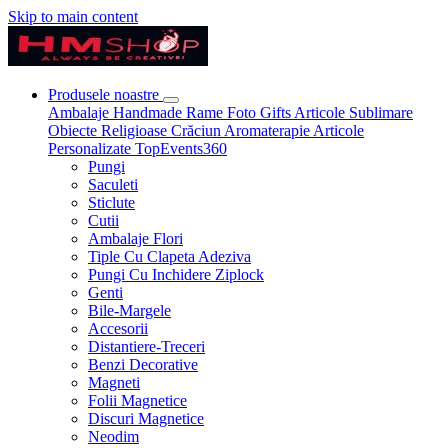
Skip to main content
Produsele noastre
Ambalaje
Handmade
Rame Foto
Gifts
Articole Sublimare
Obiecte Religioase
Crăciun
Aromaterapie
Articole
Personalizate
TopEvents360
Pungi
Saculeti
Sticlute
Cutii
Ambalaje Flori
Tiple Cu Clapeta Adeziva
Pungi Cu Inchidere Ziplock
Genti
Bile-Margele
Accesorii
Distantiere-Treceri
Benzi Decorative
Magneti
Folii Magnetice
Discuri Magnetice
Neodim