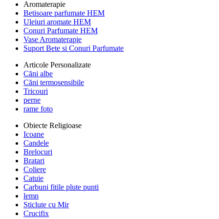
Aromaterapie
Betisoare parfumate HEM
Uleiuri aromate HEM
Conuri Parfumate HEM
Vase Aromaterapie
Suport Bete si Conuri Parfumate
Articole Personalizate
Căni albe
Căni termosensibile
Tricouri
perne
rame foto
Obiecte Religioase
Icoane
Candele
Brelocuri
Bratari
Coliere
Catuie
Carbuni fitile plute punti
lemn
Sticlute cu Mir
Crucifix