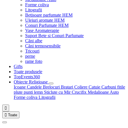
Forme coliva
Litografii
Betisoare parfumate HEM
Uleiuri aromate HEM
Conuri Parfumate HEM
Vase Aromaterapie
Suport Bete si Conuri Parfumate
Căni albe
Căni termosensibile
Tricouri
perne
rame foto
Gifts
Toate produsele
TopEvents360
Obiecte Religioase
Icoane
Candele
Brelocuri
Bratari
Coliere
Catuie
Carbuni fitile
plute punti
lemn
Sticlute cu Mir
Crucifix
Medalioane Auto
Forme coliva
Litografii


Toate