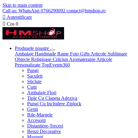
Skip to main content
Call us: WhatsApp 0766290092 contact@hmshop.ro

Autentificare

Cos
0
Produsele noastre
Ambalaje
Handmade
Rame Foto
Gifts
Articole Sublimare
Obiecte Religioase
Crăciun
Aromaterapie
Articole
Personalizate
TopEvents360
Pungi
Saculeti
Sticlute
Cutii
Ambalaje Flori
Tiple Cu Clapeta Adeziva
Pungi Cu Inchidere Ziplock
Genti
Bile-Margele
Accesorii
Distantiere-Treceri
Benzi Decorative
Magneti