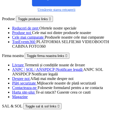
Urmărește starea retragerii
Produse
Toggle produse links

Reduceri de pret
Ofertele nostre speciale
Produse noi
Cele mai noi dintre produsele noastre
Cele mai cumparate
Produsele noastre cele mai cumparate
TopEvents360
PLATFORMA SELFIE360 VIDEOBOOTH
CABINA FOTO360
Firma noastra
Toggle firma noastra links

Livrare
Termenii și condițiile noaste de livrare
ANPC | SOL | ANSPDCP |Notificare legală
ANPC SOL
ANSPDCP Notificare legală
Despre noi
Aflați mai multe despre noi
Plăți securizate
Mijloacele noastre de plată securizată
Contacteaza-ne
Foloseste formularul pentru a ne contacta
Harta site-ului
Te-ai ratacit? Gaseste ceea ce cauti
Magazine
SAL & SOL
Toggle sal & sol links
