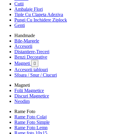
Cutii
Ambalaje Flori
Tiple Cu Clapeta Adeziva
Pungi Cu Inchidere Ziplock
Genti
Handmade
Bile-Margele
Accesorii
Distantiere-Treceri
Benzi Decorative
Magneti

Accesorii tablouri
Sfoara / Snur / Ciucuri
Magneti
Folii Magnetice
Discuri Magnetice
Neodim
Rame Foto
Rame Foto Colaj
Rame Foto Simple
Rame Foto Lemn
Rame foto 10x15