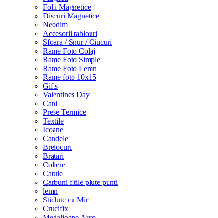
Folii Magnetice
Discuri Magnetice
Neodim
Accesorii tablouri
Sfoara / Snur / Ciucuri
Rame Foto Colaj
Rame Foto Simple
Rame Foto Lemn
Rame foto 10x15
Gifts
Valentines Day
Cani
Prese Termice
Textile
Icoane
Candele
Brelocuri
Bratari
Coliere
Catuie
Carbuni fitile plute punti
lemn
Sticlute cu Mir
Crucifix
Medalioane Auto