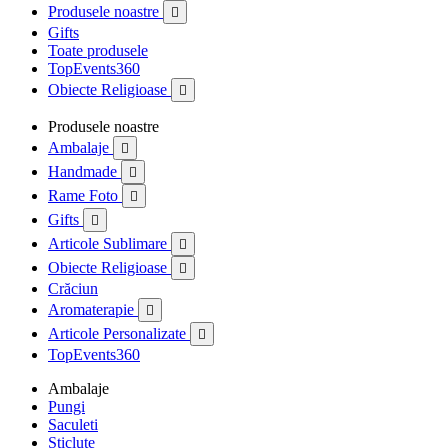
Produsele noastre

Gifts
Toate produsele
TopEvents360
Obiecte Religioase

Produsele noastre
Ambalaje

Handmade

Rame Foto

Gifts

Articole Sublimare

Obiecte Religioase

Crăciun
Aromaterapie

Articole Personalizate

TopEvents360
Ambalaje
Pungi
Saculeti
Sticlute