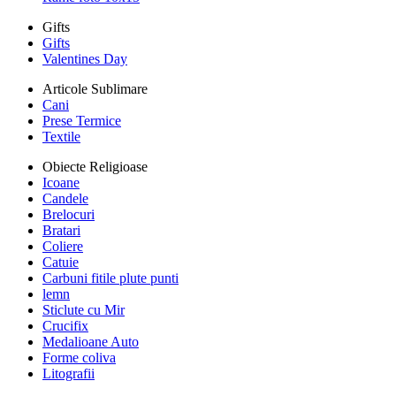
Gifts
Gifts
Valentines Day
Articole Sublimare
Cani
Prese Termice
Textile
Obiecte Religioase
Icoane
Candele
Brelocuri
Bratari
Coliere
Catuie
Carbuni fitile plute punti
lemn
Sticlute cu Mir
Crucifix
Medalioane Auto
Forme coliva
Litografii