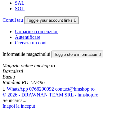
SAL
SOL
Contul tau
Toggle your account links

Urmarirea comenzilor
Autentificare
Creeaza un cont
Informatiile magazinului
Toggle store information

Magazin online hmshop.ro
Dascalesti
Buzau
România RO 127496

WhatsApp 0766290092 contact@hmshop.ro
© 2026 - DRAWNAN TEAM SRL - hmshop.ro
Se incarca...
Inapoi la inceput