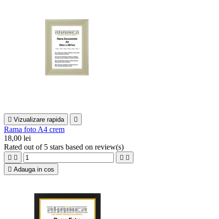

Vizualizare rapida

Rama foto A4 crem
18,00 lei
Rated
out of 5 stars based on
review(s)





Adauga in cos