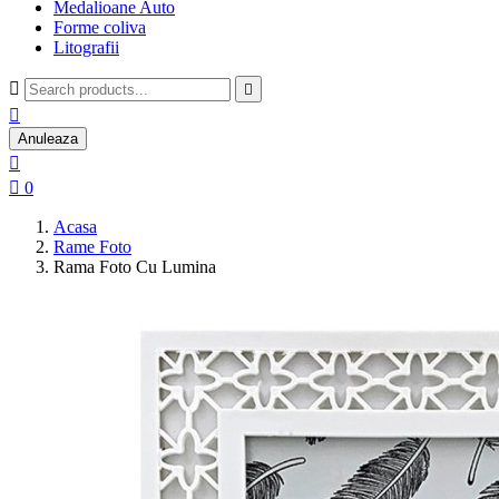
Medalioane Auto
Forme coliva
Litografii



Anuleaza


0
Acasa
Rame Foto
Rama Foto Cu Lumina