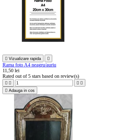

Vizualizare rapida

Rama foto A4 neagru/auriu
11,50 lei
Rated
out of 5 stars based on
review(s)





Adauga in cos