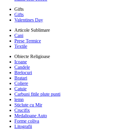
Gifts
Gifts
Valentines Day
Articole Sublimare
Cani
Prese Termice
Textile
Obiecte Religioase
Icoane
Candele
Brelocuri
Bratari
Coliere
Catuie
Carbuni fitile plute punti
lemn
Sticlute cu Mir
Crucifix
Medalioane Auto
Forme coliva
Litografii