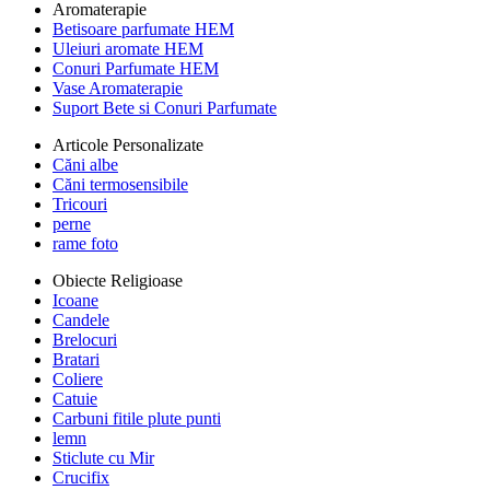
Aromaterapie
Betisoare parfumate HEM
Uleiuri aromate HEM
Conuri Parfumate HEM
Vase Aromaterapie
Suport Bete si Conuri Parfumate
Articole Personalizate
Căni albe
Căni termosensibile
Tricouri
perne
rame foto
Obiecte Religioase
Icoane
Candele
Brelocuri
Bratari
Coliere
Catuie
Carbuni fitile plute punti
lemn
Sticlute cu Mir
Crucifix