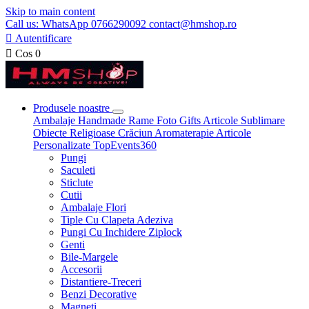
Skip to main content
Call us: WhatsApp 0766290092 contact@hmshop.ro

Autentificare

Cos
0
Produsele noastre
Ambalaje
Handmade
Rame Foto
Gifts
Articole Sublimare
Obiecte Religioase
Crăciun
Aromaterapie
Articole
Personalizate
TopEvents360
Pungi
Saculeti
Sticlute
Cutii
Ambalaje Flori
Tiple Cu Clapeta Adeziva
Pungi Cu Inchidere Ziplock
Genti
Bile-Margele
Accesorii
Distantiere-Treceri
Benzi Decorative
Magneti