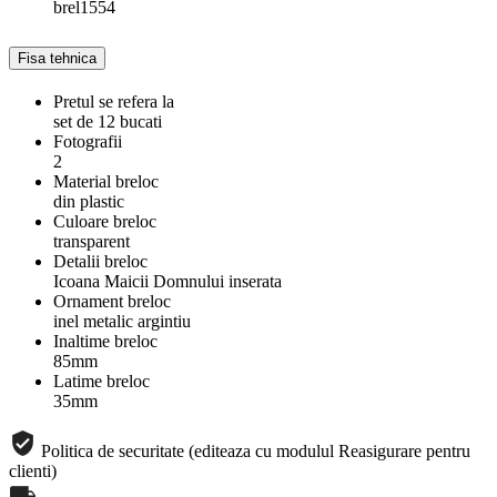
brel1554
Fisa tehnica
Pretul se refera la
set de 12 bucati
Fotografii
2
Material breloc
din plastic
Culoare breloc
transparent
Detalii breloc
Icoana Maicii Domnului inserata
Ornament breloc
inel metalic argintiu
Inaltime breloc
85mm
Latime breloc
35mm
Politica de securitate (editeaza cu modulul Reasigurare pentru
clienti)