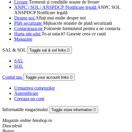
Livrare
Termenii și condițiile noaste de livrare
ANPC | SOL | ANSPDCP |Notificare legală
ANPC SOL
ANSPDCP Notificare legală
Despre noi
Aflați mai multe despre noi
Plăți securizate
Mijloacele noastre de plată securizată
Contacteaza-ne
Foloseste formularul pentru a ne contacta
Harta site-ului
Te-ai ratacit? Gaseste ceea ce cauti
Magazine
SAL & SOL
Toggle sal & sol links

SAL
SOL
Contul tau
Toggle your account links

Urmarirea comenzilor
Autentificare
Creeaza un cont
Informatiile magazinului
Toggle store information

Magazin online hmshop.ro
Dascalesti
Buzau