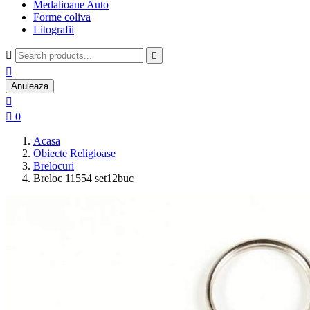
Medalioane Auto
Forme coliva
Litografii



Anuleaza


0
Acasa
Obiecte Religioase
Brelocuri
Breloc 11554 set12buc