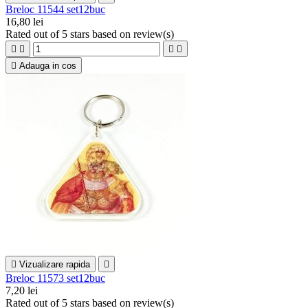
Breloc 11544 set12buc
16,80 lei
Rated
out of 5 stars based on
review(s)





Adauga in cos

Vizualizare rapida

Breloc 11573 set12buc
7,20 lei
Rated
out of 5 stars based on
review(s)