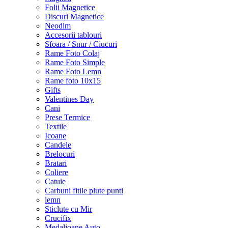
Folii Magnetice
Discuri Magnetice
Neodim
Accesorii tablouri
Sfoara / Snur / Ciucuri
Rame Foto Colaj
Rame Foto Simple
Rame Foto Lemn
Rame foto 10x15
Gifts
Valentines Day
Cani
Prese Termice
Textile
Icoane
Candele
Brelocuri
Bratari
Coliere
Catuie
Carbuni fitile plute punti
lemn
Sticlute cu Mir
Crucifix
Medalioane Auto