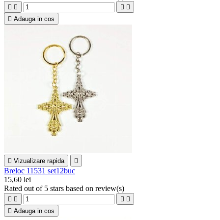





Adauga in cos

Vizualizare rapida

Breloc 11531 set12buc
15,60 lei
Rated
out of 5 stars based on
review(s)





Adauga in cos