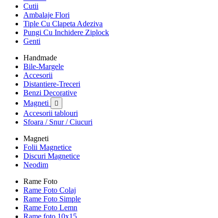
Cutii
Ambalaje Flori
Tiple Cu Clapeta Adeziva
Pungi Cu Inchidere Ziplock
Genti
Handmade
Bile-Margele
Accesorii
Distantiere-Treceri
Benzi Decorative
Magneti

Accesorii tablouri
Sfoara / Snur / Ciucuri
Magneti
Folii Magnetice
Discuri Magnetice
Neodim
Rame Foto
Rame Foto Colaj
Rame Foto Simple
Rame Foto Lemn
Rame foto 10x15