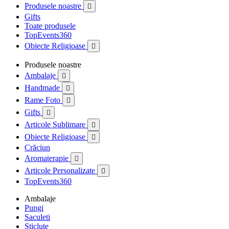
Produsele noastre

Gifts
Toate produsele
TopEvents360
Obiecte Religioase

Produsele noastre
Ambalaje

Handmade

Rame Foto

Gifts

Articole Sublimare

Obiecte Religioase

Crăciun
Aromaterapie

Articole Personalizate

TopEvents360
Ambalaje
Pungi
Saculeti
Sticlute