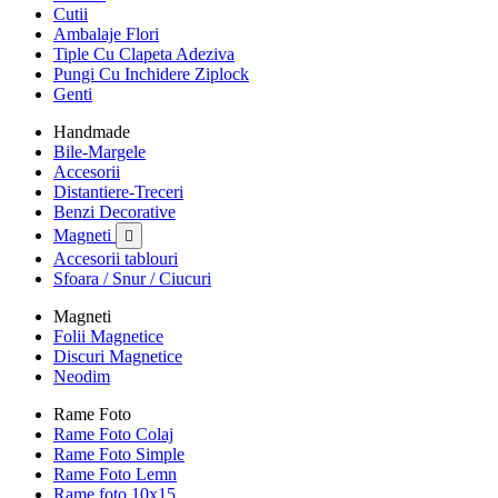
Cutii
Ambalaje Flori
Tiple Cu Clapeta Adeziva
Pungi Cu Inchidere Ziplock
Genti
Handmade
Bile-Margele
Accesorii
Distantiere-Treceri
Benzi Decorative
Magneti

Accesorii tablouri
Sfoara / Snur / Ciucuri
Magneti
Folii Magnetice
Discuri Magnetice
Neodim
Rame Foto
Rame Foto Colaj
Rame Foto Simple
Rame Foto Lemn
Rame foto 10x15