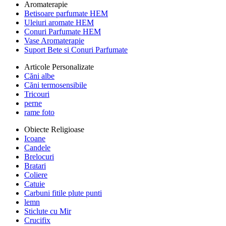
Aromaterapie
Betisoare parfumate HEM
Uleiuri aromate HEM
Conuri Parfumate HEM
Vase Aromaterapie
Suport Bete si Conuri Parfumate
Articole Personalizate
Căni albe
Căni termosensibile
Tricouri
perne
rame foto
Obiecte Religioase
Icoane
Candele
Brelocuri
Bratari
Coliere
Catuie
Carbuni fitile plute punti
lemn
Sticlute cu Mir
Crucifix