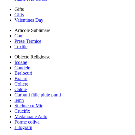
Gifts
Gifts
Valentines Day
Articole Sublimare
Cani
Prese Termice
Textile
Obiecte Religioase
Icoane
Candele
Brelocuri
Bratari
Coliere
Catuie
Carbuni fitile plute punti
lemn
Sticlute cu Mir
Crucifix
Medalioane Auto
Forme coliva
Litografii