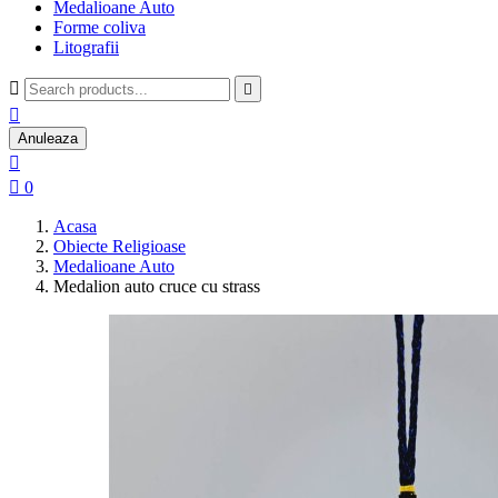
Medalioane Auto
Forme coliva
Litografii



Anuleaza


0
Acasa
Obiecte Religioase
Medalioane Auto
Medalion auto cruce cu strass