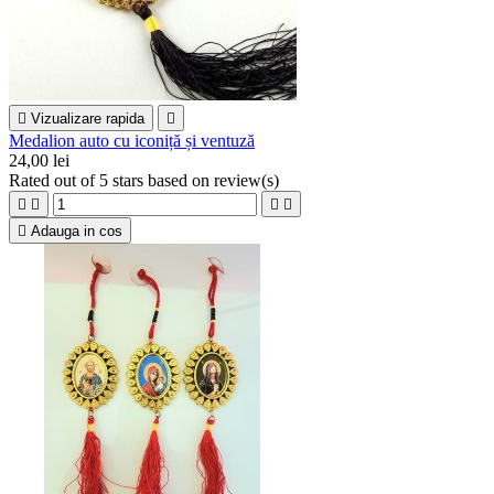

Vizualizare rapida

Medalion auto cu iconiță și ventuză
24,00 lei
Rated
out of 5 stars based on
review(s)





Adauga in cos