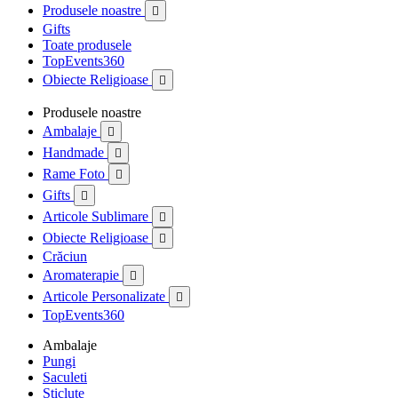
Produsele noastre

Gifts
Toate produsele
TopEvents360
Obiecte Religioase

Produsele noastre
Ambalaje

Handmade

Rame Foto

Gifts

Articole Sublimare

Obiecte Religioase

Crăciun
Aromaterapie

Articole Personalizate

TopEvents360
Ambalaje
Pungi
Saculeti
Sticlute