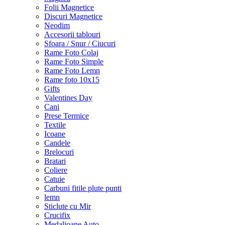
Folii Magnetice
Discuri Magnetice
Neodim
Accesorii tablouri
Sfoara / Snur / Ciucuri
Rame Foto Colaj
Rame Foto Simple
Rame Foto Lemn
Rame foto 10x15
Gifts
Valentines Day
Cani
Prese Termice
Textile
Icoane
Candele
Brelocuri
Bratari
Coliere
Catuie
Carbuni fitile plute punti
lemn
Sticlute cu Mir
Crucifix
Medalioane Auto