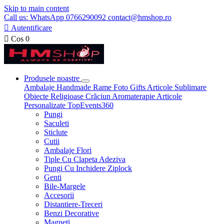
Skip to main content
Call us: WhatsApp 0766290092 contact@hmshop.ro

Autentificare

Cos
0
Produsele noastre
Ambalaje
Handmade
Rame Foto
Gifts
Articole Sublimare
Obiecte Religioase
Crăciun
Aromaterapie
Articole
Personalizate
TopEvents360
Pungi
Saculeti
Sticlute
Cutii
Ambalaje Flori
Tiple Cu Clapeta Adeziva
Pungi Cu Inchidere Ziplock
Genti
Bile-Margele
Accesorii
Distantiere-Treceri
Benzi Decorative
Magneti