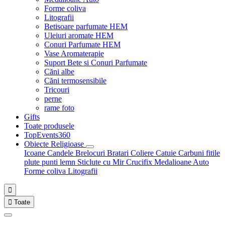
Forme coliva
Litografii
Betisoare parfumate HEM
Uleiuri aromate HEM
Conuri Parfumate HEM
Vase Aromaterapie
Suport Bete si Conuri Parfumate
Căni albe
Căni termosensibile
Tricouri
perne
rame foto
Gifts
Toate produsele
TopEvents360
Obiecte Religioase
Icoane
Candele
Brelocuri
Bratari
Coliere
Catuie
Carbuni fitile
plute punti
lemn
Sticlute cu Mir
Crucifix
Medalioane Auto
Forme coliva
Litografii


Toate