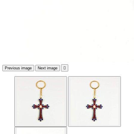
Previous image
Next image
