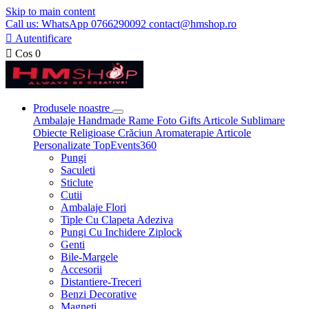
Skip to main content
Call us: WhatsApp 0766290092 contact@hmshop.ro

Autentificare

Cos
0
Produsele noastre
Ambalaje
Handmade
Rame Foto
Gifts
Articole Sublimare
Obiecte Religioase
Crăciun
Aromaterapie
Articole
Personalizate
TopEvents360
Pungi
Saculeti
Sticlute
Cutii
Ambalaje Flori
Tiple Cu Clapeta Adeziva
Pungi Cu Inchidere Ziplock
Genti
Bile-Margele
Accesorii
Distantiere-Treceri
Benzi Decorative
Magneti