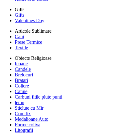
Gifts
Gifts
Valentines Day
Articole Sublimare
Cani
Prese Termice
Textile
Obiecte Religioase
Icoane
Candele
Brelocuri
Bratari
Coliere
Catuie
Carbuni fitile plute punti
lemn
Sticlute cu Mir
Crucifix
Medalioane Auto
Forme coliva
Litografii