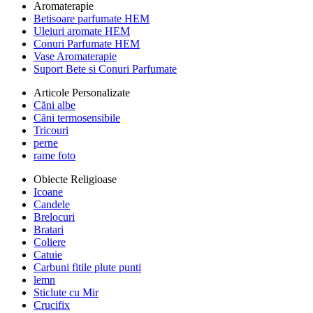
Aromaterapie
Betisoare parfumate HEM
Uleiuri aromate HEM
Conuri Parfumate HEM
Vase Aromaterapie
Suport Bete si Conuri Parfumate
Articole Personalizate
Căni albe
Căni termosensibile
Tricouri
perne
rame foto
Obiecte Religioase
Icoane
Candele
Brelocuri
Bratari
Coliere
Catuie
Carbuni fitile plute punti
lemn
Sticlute cu Mir
Crucifix