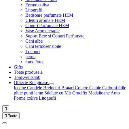
Forme coliva
Litografii
Betisoare parfumate HEM
Uleiuri aromate HEM
Conuri Parfumate HEM
Vase Aromaterapie
Suport Bete si Conuri Parfumate
Căni albe
Căni termosensibile
Tricouri
perne
rame foto
Gifts
Toate produsele
TopEvents360
Obiecte Religioase
Icoane
Candele
Brelocuri
Bratari
Coliere
Catuie
Carbuni fitile
plute punti
lemn
Sticlute cu Mir
Crucifix
Medalioane Auto
Forme coliva
Litografii


Toate