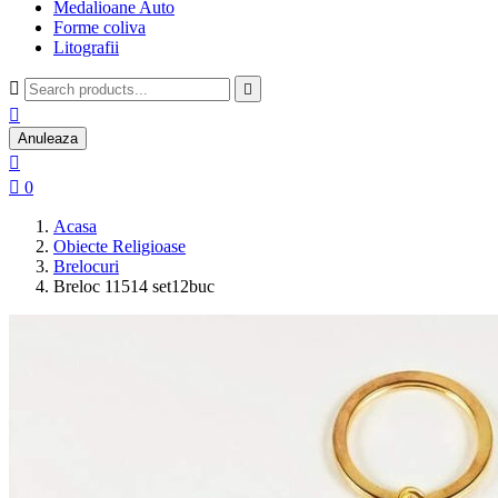
Medalioane Auto
Forme coliva
Litografii



Anuleaza


0
Acasa
Obiecte Religioase
Brelocuri
Breloc 11514 set12buc