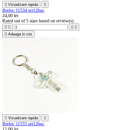

Vizualizare rapida

Breloc 11534 set12buc
24,00 lei
Rated
out of 5 stars based on
review(s)





Adauga in cos

Vizualizare rapida

Breloc 11555 set12buc
12,00 lei