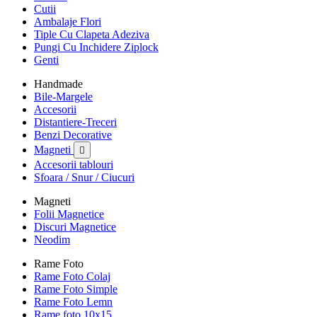
Cutii
Ambalaje Flori
Tiple Cu Clapeta Adeziva
Pungi Cu Inchidere Ziplock
Genti
Handmade
Bile-Margele
Accesorii
Distantiere-Treceri
Benzi Decorative
Magneti

Accesorii tablouri
Sfoara / Snur / Ciucuri
Magneti
Folii Magnetice
Discuri Magnetice
Neodim
Rame Foto
Rame Foto Colaj
Rame Foto Simple
Rame Foto Lemn
Rame foto 10x15