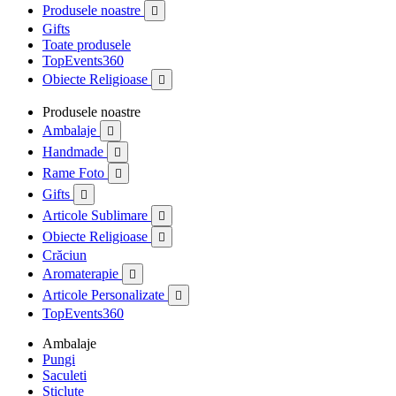
Produsele noastre

Gifts
Toate produsele
TopEvents360
Obiecte Religioase

Produsele noastre
Ambalaje

Handmade

Rame Foto

Gifts

Articole Sublimare

Obiecte Religioase

Crăciun
Aromaterapie

Articole Personalizate

TopEvents360
Ambalaje
Pungi
Saculeti
Sticlute