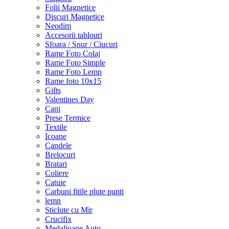
Folii Magnetice
Discuri Magnetice
Neodim
Accesorii tablouri
Sfoara / Snur / Ciucuri
Rame Foto Colaj
Rame Foto Simple
Rame Foto Lemn
Rame foto 10x15
Gifts
Valentines Day
Cani
Prese Termice
Textile
Icoane
Candele
Brelocuri
Bratari
Coliere
Catuie
Carbuni fitile plute punti
lemn
Sticlute cu Mir
Crucifix
Medalioane Auto