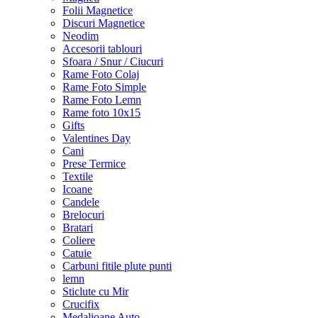
Folii Magnetice
Discuri Magnetice
Neodim
Accesorii tablouri
Sfoara / Snur / Ciucuri
Rame Foto Colaj
Rame Foto Simple
Rame Foto Lemn
Rame foto 10x15
Gifts
Valentines Day
Cani
Prese Termice
Textile
Icoane
Candele
Brelocuri
Bratari
Coliere
Catuie
Carbuni fitile plute punti
lemn
Sticlute cu Mir
Crucifix
Medalioane Auto