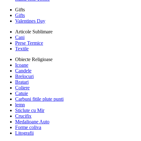
Gifts
Gifts
Valentines Day
Articole Sublimare
Cani
Prese Termice
Textile
Obiecte Religioase
Icoane
Candele
Brelocuri
Bratari
Coliere
Catuie
Carbuni fitile plute punti
lemn
Sticlute cu Mir
Crucifix
Medalioane Auto
Forme coliva
Litografii