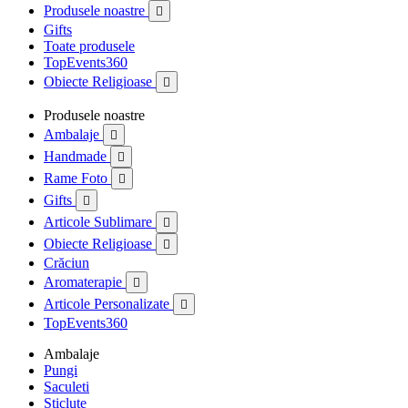
Produsele noastre

Gifts
Toate produsele
TopEvents360
Obiecte Religioase

Produsele noastre
Ambalaje

Handmade

Rame Foto

Gifts

Articole Sublimare

Obiecte Religioase

Crăciun
Aromaterapie

Articole Personalizate

TopEvents360
Ambalaje
Pungi
Saculeti
Sticlute