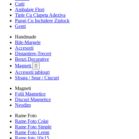
Cutii
Ambalaje Flori
Tiple Cu Clapeta Adeziva
Pungi Cu Inchidere Ziplock
Genti
Handmade
Bile-Margele
Accesorii
Distantiere-Treceri
Benzi Decorative
Magneti

Accesorii tablouri
Sfoara / Snur / Ciucuri
Magneti
Folii Magnetice
Discuri Magnetice
Neodim
Rame Foto
Rame Foto Colaj
Rame Foto Simple
Rame Foto Lemn
Rame foto 10x15