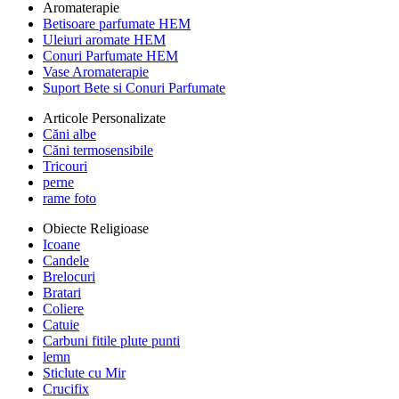
Aromaterapie
Betisoare parfumate HEM
Uleiuri aromate HEM
Conuri Parfumate HEM
Vase Aromaterapie
Suport Bete si Conuri Parfumate
Articole Personalizate
Căni albe
Căni termosensibile
Tricouri
perne
rame foto
Obiecte Religioase
Icoane
Candele
Brelocuri
Bratari
Coliere
Catuie
Carbuni fitile plute punti
lemn
Sticlute cu Mir
Crucifix