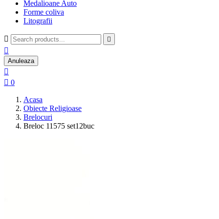
Medalioane Auto
Forme coliva
Litografii



Anuleaza


0
Acasa
Obiecte Religioase
Brelocuri
Breloc 11575 set12buc