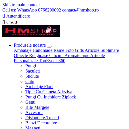
Skip to main content
Call us: WhatsApp 0766290092 contact@hmshop.ro

Autentificare

Cos
0
Produsele noastre
Ambalaje
Handmade
Rame Foto
Gifts
Articole Sublimare
Obiecte Religioase
Crăciun
Aromaterapie
Articole
Personalizate
TopEvents360
Pungi
Saculeti
Sticlute
Cutii
Ambalaje Flori
Tiple Cu Clapeta Adeziva
Pungi Cu Inchidere Ziplock
Genti
Bile-Margele
Accesorii
Distantiere-Treceri
Benzi Decorative
Magneti