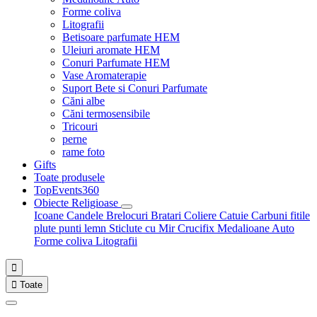
Forme coliva
Litografii
Betisoare parfumate HEM
Uleiuri aromate HEM
Conuri Parfumate HEM
Vase Aromaterapie
Suport Bete si Conuri Parfumate
Căni albe
Căni termosensibile
Tricouri
perne
rame foto
Gifts
Toate produsele
TopEvents360
Obiecte Religioase
Icoane
Candele
Brelocuri
Bratari
Coliere
Catuie
Carbuni fitile
plute punti
lemn
Sticlute cu Mir
Crucifix
Medalioane Auto
Forme coliva
Litografii


Toate