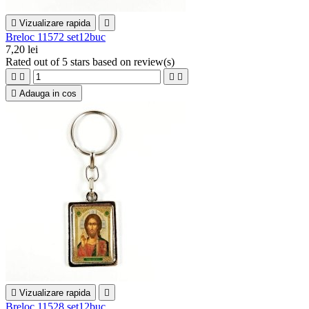

Vizualizare rapida

Breloc 11572 set12buc
7,20 lei
Rated
out of 5 stars based on
review(s)





Adauga in cos

Vizualizare rapida

Breloc 11528 set12buc