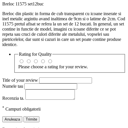
Breloc 11575 set12buc
Breloc din plastic in forma de cub transparent cu icoane inserate si
inel metalic argintiu avand inaltimea de 9cm si o latime de 2cm. Cod
11575 pretul afisat se refera la un set de 12 bucati. In general, un set
contine in functie de model, imagini cu icoane diferite ce se pot
repeta sau cruci de culori diferite ale metalului, vopselei sau
pietricelelor, dar sunt si cazuri in care un set poate contine produse
identice.
Rating for
Quality
Please choose a rating for your review.
Title of your review
Numele tau
Recenzia ta.
*
Campuri obligatorii
Anuleaza
Trimite