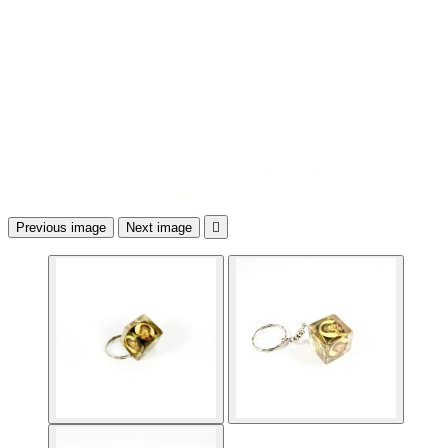
Previous image
Next image
