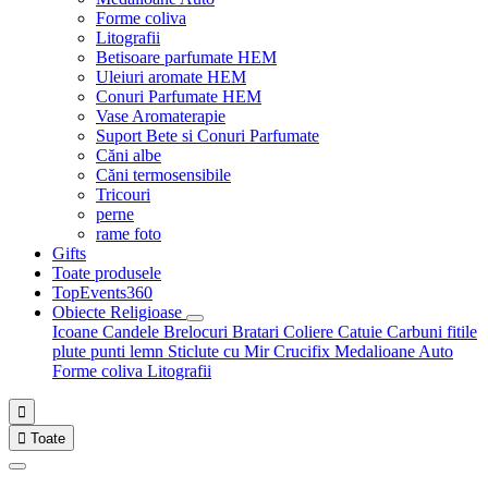
Forme coliva
Litografii
Betisoare parfumate HEM
Uleiuri aromate HEM
Conuri Parfumate HEM
Vase Aromaterapie
Suport Bete si Conuri Parfumate
Căni albe
Căni termosensibile
Tricouri
perne
rame foto
Gifts
Toate produsele
TopEvents360
Obiecte Religioase
Icoane
Candele
Brelocuri
Bratari
Coliere
Catuie
Carbuni fitile
plute punti
lemn
Sticlute cu Mir
Crucifix
Medalioane Auto
Forme coliva
Litografii


Toate