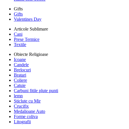
Gifts
Gifts
Valentines Day
Articole Sublimare
Cani
Prese Termice
Textile
Obiecte Religioase
Icoane
Candele
Brelocuri
Bratari
Coliere
Catuie
Carbuni fitile plute punti
lemn
Sticlute cu Mir
Crucifix
Medalioane Auto
Forme coliva
Litografii