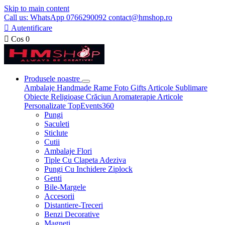
Skip to main content
Call us: WhatsApp 0766290092 contact@hmshop.ro

Autentificare

Cos
0
Produsele noastre
Ambalaje
Handmade
Rame Foto
Gifts
Articole Sublimare
Obiecte Religioase
Crăciun
Aromaterapie
Articole
Personalizate
TopEvents360
Pungi
Saculeti
Sticlute
Cutii
Ambalaje Flori
Tiple Cu Clapeta Adeziva
Pungi Cu Inchidere Ziplock
Genti
Bile-Margele
Accesorii
Distantiere-Treceri
Benzi Decorative
Magneti