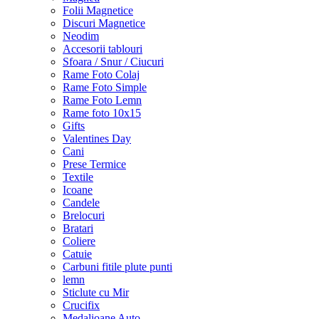
Folii Magnetice
Discuri Magnetice
Neodim
Accesorii tablouri
Sfoara / Snur / Ciucuri
Rame Foto Colaj
Rame Foto Simple
Rame Foto Lemn
Rame foto 10x15
Gifts
Valentines Day
Cani
Prese Termice
Textile
Icoane
Candele
Brelocuri
Bratari
Coliere
Catuie
Carbuni fitile plute punti
lemn
Sticlute cu Mir
Crucifix
Medalioane Auto