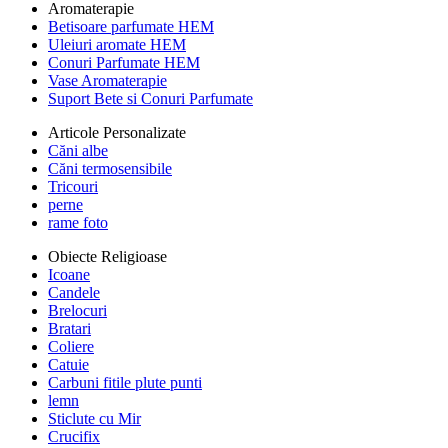
Aromaterapie
Betisoare parfumate HEM
Uleiuri aromate HEM
Conuri Parfumate HEM
Vase Aromaterapie
Suport Bete si Conuri Parfumate
Articole Personalizate
Căni albe
Căni termosensibile
Tricouri
perne
rame foto
Obiecte Religioase
Icoane
Candele
Brelocuri
Bratari
Coliere
Catuie
Carbuni fitile plute punti
lemn
Sticlute cu Mir
Crucifix