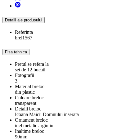
Detalii ale produsului
Referinta
brel1567
Fisa tehnica
Pretul se refera la
set de 12 bucati
Fotografii
3
Material breloc
din plastic
Culoare breloc
transparent
Detalii breloc
Icoana Maicii Domnului inserata
Ornament breloc
inel metalic argintiu
Inaltime breloc
90mm