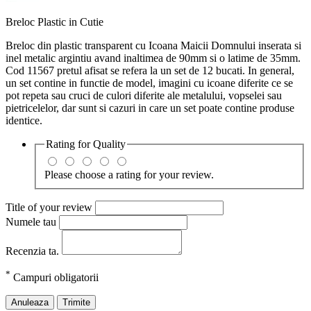
Breloc Plastic in Cutie
Breloc din plastic transparent cu Icoana Maicii Domnului inserata si
inel metalic argintiu avand inaltimea de 90mm si o latime de 35mm.
Cod 11567 pretul afisat se refera la un set de 12 bucati. In general,
un set contine in functie de model, imagini cu icoane diferite ce se
pot repeta sau cruci de culori diferite ale metalului, vopselei sau
pietricelelor, dar sunt si cazuri in care un set poate contine produse
identice.
Rating for
Quality
Please choose a rating for your review.
Title of your review
Numele tau
Recenzia ta.
*
Campuri obligatorii
Anuleaza
Trimite