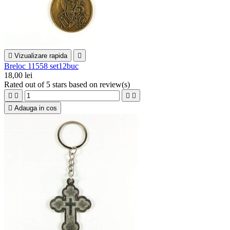

Vizualizare rapida

Breloc 11558 set12buc
18,00 lei
Rated
out of 5 stars based on
review(s)





Adauga in cos