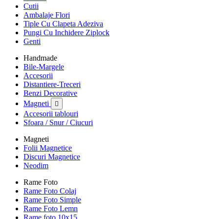
Cutii
Ambalaje Flori
Tiple Cu Clapeta Adeziva
Pungi Cu Inchidere Ziplock
Genti
Handmade
Bile-Margele
Accesorii
Distantiere-Treceri
Benzi Decorative
Magneti

Accesorii tablouri
Sfoara / Snur / Ciucuri
Magneti
Folii Magnetice
Discuri Magnetice
Neodim
Rame Foto
Rame Foto Colaj
Rame Foto Simple
Rame Foto Lemn
Rame foto 10x15