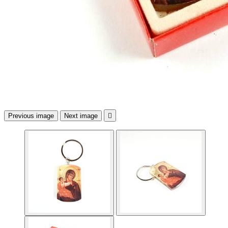
Previous image
Next image
