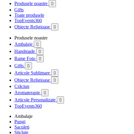
Produsele noastre

Gifts
Toate produsele
TopEvents360
Obiecte Religioase

Produsele noastre
Ambalaje

Handmade

Rame Foto

Gifts

Articole Sublimare

Obiecte Religioase

Crăciun
Aromaterapie

Articole Personalizate

TopEvents360
Ambalaje
Pungi
Saculeti
Sticlute