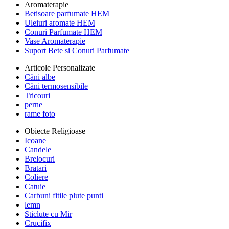
Aromaterapie
Betisoare parfumate HEM
Uleiuri aromate HEM
Conuri Parfumate HEM
Vase Aromaterapie
Suport Bete si Conuri Parfumate
Articole Personalizate
Căni albe
Căni termosensibile
Tricouri
perne
rame foto
Obiecte Religioase
Icoane
Candele
Brelocuri
Bratari
Coliere
Catuie
Carbuni fitile plute punti
lemn
Sticlute cu Mir
Crucifix