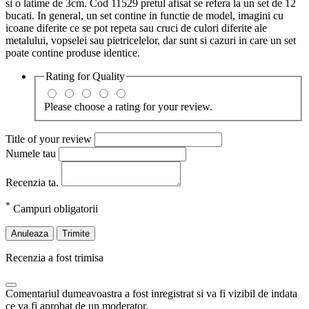
si o latime de 3cm. Cod 11529 pretul afisat se refera la un set de 12
bucati. In general, un set contine in functie de model, imagini cu
icoane diferite ce se pot repeta sau cruci de culori diferite ale
metalului, vopselei sau pietricelelor, dar sunt si cazuri in care un set
poate contine produse identice.
Rating for
Quality
Please choose a rating for your review.
Title of your review
Numele tau
Recenzia ta.
*
Campuri obligatorii
Anuleaza
Trimite
Recenzia a fost trimisa
Comentariul dumeavoastra a fost inregistrat si va fi vizibil de indata
ce va fi aprobat de un moderator.