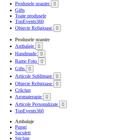
Produsele noastre

Gifts
Toate produsele
TopEvents360
Obiecte Religioase

Produsele noastre
Ambalaje

Handmade

Rame Foto

Gifts

Articole Sublimare

Obiecte Religioase

Crăciun
Aromaterapie

Articole Personalizate

TopEvents360
Ambalaje
Pungi
Saculeti
Sticlute