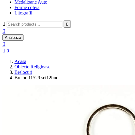
Medalioane Auto
Forme coliva
Litografii



Anuleaza


0
Acasa
Obiecte Religioase
Brelocuri
Breloc 11529 set12buc