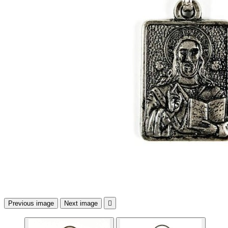
Previous image
Next image
