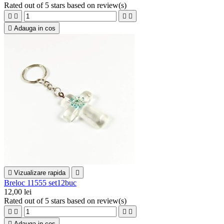
Rated
out of 5 stars based on
review(s)





Adauga in cos

Vizualizare rapida

Breloc 11555 set12buc
12,00 lei
Rated
out of 5 stars based on
review(s)





Adauga in cos