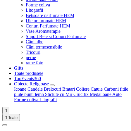
Forme coliva
Litografii
Betisoare parfumate HEM
Uleiuri aromate HEM
Conuri Parfumate HEM
Vase Aromaterapie
Suport Bete si Conuri Parfumate
Căni albe
Căni termosensibile
Tricouri
perne
rame foto
Gifts
Toate produsele
TopEvents360
Obiecte Religioase
Icoane
Candele
Brelocuri
Bratari
Coliere
Catuie
Carbuni fitile
plute punti
lemn
Sticlute cu Mir
Crucifix
Medalioane Auto
Forme coliva
Litografii


Toate