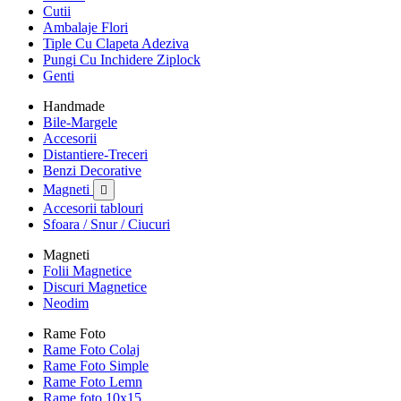
Cutii
Ambalaje Flori
Tiple Cu Clapeta Adeziva
Pungi Cu Inchidere Ziplock
Genti
Handmade
Bile-Margele
Accesorii
Distantiere-Treceri
Benzi Decorative
Magneti

Accesorii tablouri
Sfoara / Snur / Ciucuri
Magneti
Folii Magnetice
Discuri Magnetice
Neodim
Rame Foto
Rame Foto Colaj
Rame Foto Simple
Rame Foto Lemn
Rame foto 10x15