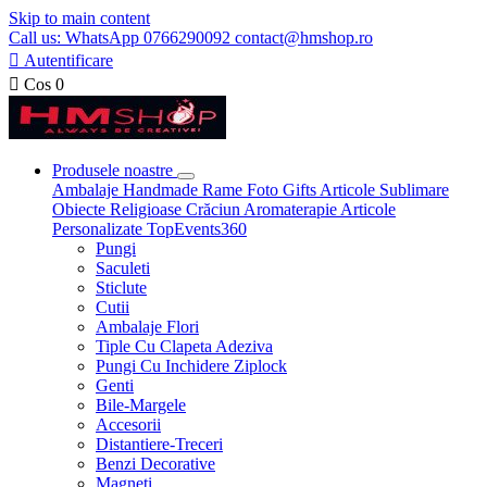
Skip to main content
Call us: WhatsApp 0766290092 contact@hmshop.ro

Autentificare

Cos
0
Produsele noastre
Ambalaje
Handmade
Rame Foto
Gifts
Articole Sublimare
Obiecte Religioase
Crăciun
Aromaterapie
Articole
Personalizate
TopEvents360
Pungi
Saculeti
Sticlute
Cutii
Ambalaje Flori
Tiple Cu Clapeta Adeziva
Pungi Cu Inchidere Ziplock
Genti
Bile-Margele
Accesorii
Distantiere-Treceri
Benzi Decorative
Magneti