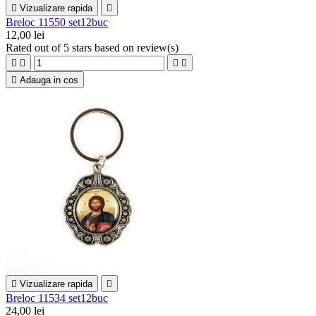

Vizualizare rapida

Breloc 11550 set12buc
12,00 lei
Rated
out of 5 stars based on
review(s)





Adauga in cos

Vizualizare rapida

Breloc 11534 set12buc
24,00 lei