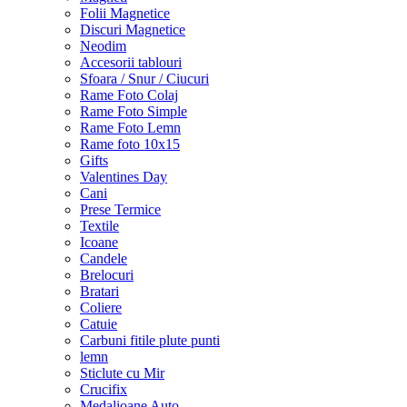
Folii Magnetice
Discuri Magnetice
Neodim
Accesorii tablouri
Sfoara / Snur / Ciucuri
Rame Foto Colaj
Rame Foto Simple
Rame Foto Lemn
Rame foto 10x15
Gifts
Valentines Day
Cani
Prese Termice
Textile
Icoane
Candele
Brelocuri
Bratari
Coliere
Catuie
Carbuni fitile plute punti
lemn
Sticlute cu Mir
Crucifix
Medalioane Auto