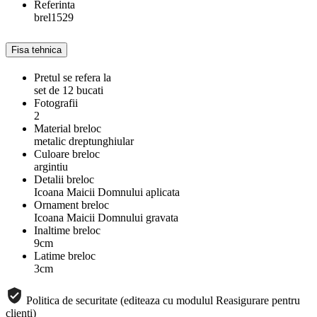
Referinta
brel1529
Fisa tehnica
Pretul se refera la
set de 12 bucati
Fotografii
2
Material breloc
metalic dreptunghiular
Culoare breloc
argintiu
Detalii breloc
Icoana Maicii Domnului aplicata
Ornament breloc
Icoana Maicii Domnului gravata
Inaltime breloc
9cm
Latime breloc
3cm
Politica de securitate (editeaza cu modulul Reasigurare pentru
clienti)