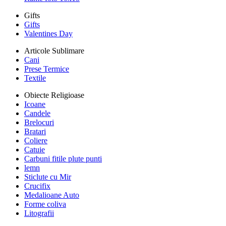
Gifts
Gifts
Valentines Day
Articole Sublimare
Cani
Prese Termice
Textile
Obiecte Religioase
Icoane
Candele
Brelocuri
Bratari
Coliere
Catuie
Carbuni fitile plute punti
lemn
Sticlute cu Mir
Crucifix
Medalioane Auto
Forme coliva
Litografii