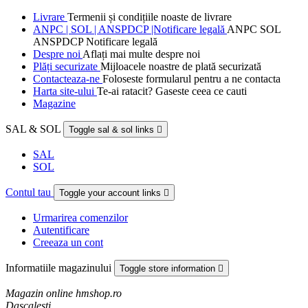
Livrare
Termenii și condițiile noaste de livrare
ANPC | SOL | ANSPDCP |Notificare legală
ANPC SOL
ANSPDCP Notificare legală
Despre noi
Aflați mai multe despre noi
Plăți securizate
Mijloacele noastre de plată securizată
Contacteaza-ne
Foloseste formularul pentru a ne contacta
Harta site-ului
Te-ai ratacit? Gaseste ceea ce cauti
Magazine
SAL & SOL
Toggle sal & sol links

SAL
SOL
Contul tau
Toggle your account links

Urmarirea comenzilor
Autentificare
Creeaza un cont
Informatiile magazinului
Toggle store information

Magazin online hmshop.ro
Dascalesti