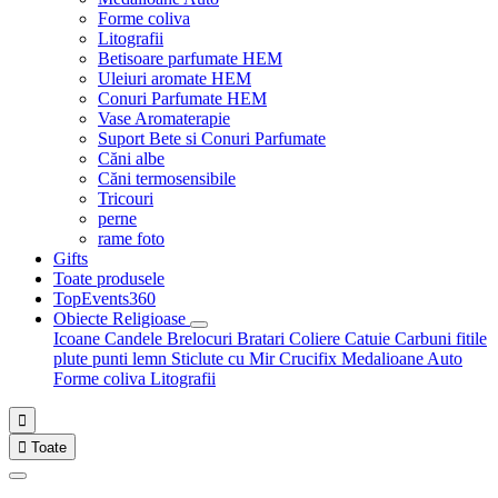
Forme coliva
Litografii
Betisoare parfumate HEM
Uleiuri aromate HEM
Conuri Parfumate HEM
Vase Aromaterapie
Suport Bete si Conuri Parfumate
Căni albe
Căni termosensibile
Tricouri
perne
rame foto
Gifts
Toate produsele
TopEvents360
Obiecte Religioase
Icoane
Candele
Brelocuri
Bratari
Coliere
Catuie
Carbuni fitile
plute punti
lemn
Sticlute cu Mir
Crucifix
Medalioane Auto
Forme coliva
Litografii


Toate