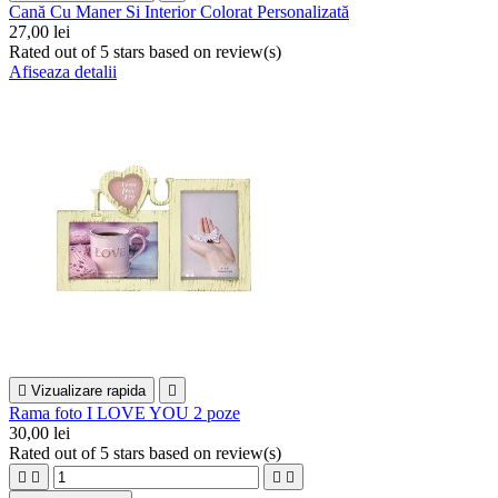
Cană Cu Maner Si Interior Colorat Personalizată
27,00 lei
Rated
out of 5 stars based on
review(s)
Afiseaza detalii

Vizualizare rapida

Rama foto I LOVE YOU 2 poze
30,00 lei
Rated
out of 5 stars based on
review(s)



