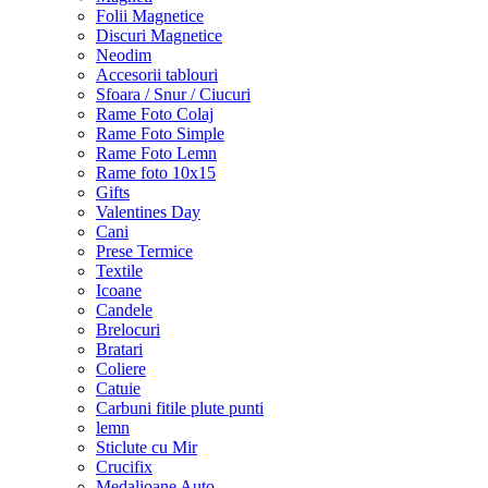
Folii Magnetice
Discuri Magnetice
Neodim
Accesorii tablouri
Sfoara / Snur / Ciucuri
Rame Foto Colaj
Rame Foto Simple
Rame Foto Lemn
Rame foto 10x15
Gifts
Valentines Day
Cani
Prese Termice
Textile
Icoane
Candele
Brelocuri
Bratari
Coliere
Catuie
Carbuni fitile plute punti
lemn
Sticlute cu Mir
Crucifix
Medalioane Auto