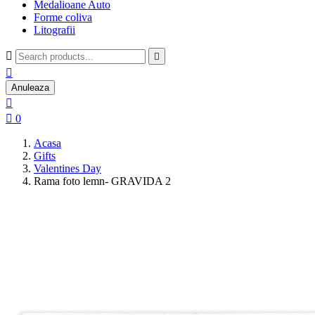
Medalioane Auto
Forme coliva
Litografii



Anuleaza


0
Acasa
Gifts
Valentines Day
Rama foto lemn- GRAVIDA 2