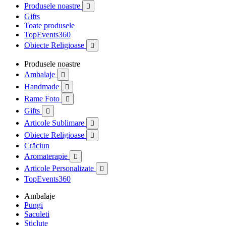
Produsele noastre

Gifts
Toate produsele
TopEvents360
Obiecte Religioase

Produsele noastre
Ambalaje

Handmade

Rame Foto

Gifts

Articole Sublimare

Obiecte Religioase

Crăciun
Aromaterapie

Articole Personalizate

TopEvents360
Ambalaje
Pungi
Saculeti
Sticlute