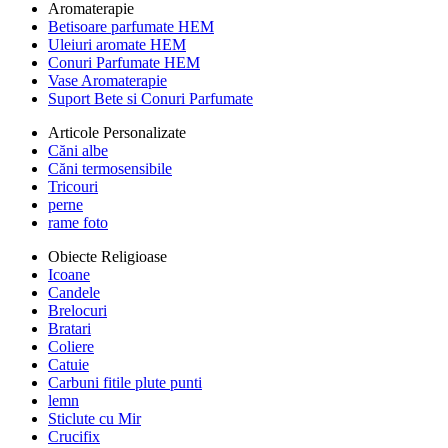
Aromaterapie
Betisoare parfumate HEM
Uleiuri aromate HEM
Conuri Parfumate HEM
Vase Aromaterapie
Suport Bete si Conuri Parfumate
Articole Personalizate
Căni albe
Căni termosensibile
Tricouri
perne
rame foto
Obiecte Religioase
Icoane
Candele
Brelocuri
Bratari
Coliere
Catuie
Carbuni fitile plute punti
lemn
Sticlute cu Mir
Crucifix