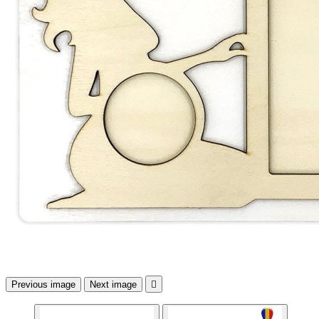
Previous image
Next image
