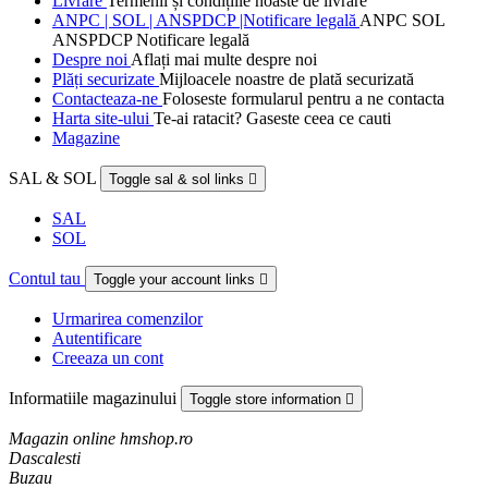
Livrare
Termenii și condițiile noaste de livrare
ANPC | SOL | ANSPDCP |Notificare legală
ANPC SOL
ANSPDCP Notificare legală
Despre noi
Aflați mai multe despre noi
Plăți securizate
Mijloacele noastre de plată securizată
Contacteaza-ne
Foloseste formularul pentru a ne contacta
Harta site-ului
Te-ai ratacit? Gaseste ceea ce cauti
Magazine
SAL & SOL
Toggle sal & sol links

SAL
SOL
Contul tau
Toggle your account links

Urmarirea comenzilor
Autentificare
Creeaza un cont
Informatiile magazinului
Toggle store information

Magazin online hmshop.ro
Dascalesti
Buzau