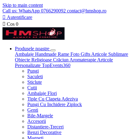
Skip to main content
Call us: WhatsApp 0766290092 contact@hmshop.ro

Autentificare

Cos
0
Produsele noastre
Ambalaje
Handmade
Rame Foto
Gifts
Articole Sublimare
Obiecte Religioase
Crăciun
Aromaterapie
Articole
Personalizate
TopEvents360
Pungi
Saculeti
Sticlute
Cutii
Ambalaje Flori
Tiple Cu Clapeta Adeziva
Pungi Cu Inchidere Ziplock
Genti
Bile-Margele
Accesorii
Distantiere-Treceri
Benzi Decorative
Magneti