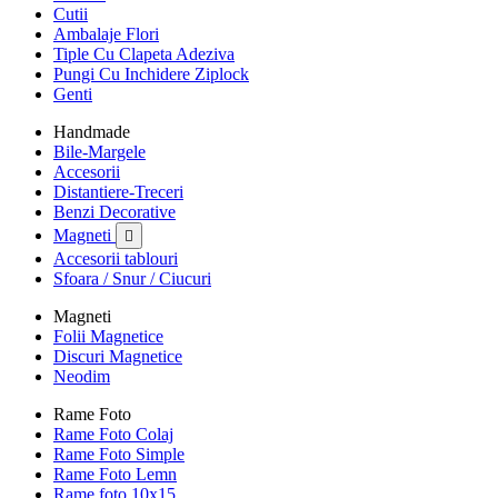
Cutii
Ambalaje Flori
Tiple Cu Clapeta Adeziva
Pungi Cu Inchidere Ziplock
Genti
Handmade
Bile-Margele
Accesorii
Distantiere-Treceri
Benzi Decorative
Magneti

Accesorii tablouri
Sfoara / Snur / Ciucuri
Magneti
Folii Magnetice
Discuri Magnetice
Neodim
Rame Foto
Rame Foto Colaj
Rame Foto Simple
Rame Foto Lemn
Rame foto 10x15