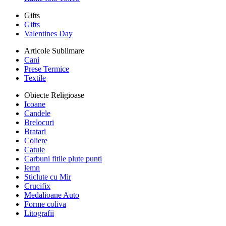
Gifts
Gifts
Valentines Day
Articole Sublimare
Cani
Prese Termice
Textile
Obiecte Religioase
Icoane
Candele
Brelocuri
Bratari
Coliere
Catuie
Carbuni fitile plute punti
lemn
Sticlute cu Mir
Crucifix
Medalioane Auto
Forme coliva
Litografii