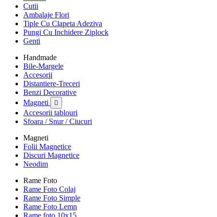
Cutii
Ambalaje Flori
Tiple Cu Clapeta Adeziva
Pungi Cu Inchidere Ziplock
Genti
Handmade
Bile-Margele
Accesorii
Distantiere-Treceri
Benzi Decorative
Magneti

Accesorii tablouri
Sfoara / Snur / Ciucuri
Magneti
Folii Magnetice
Discuri Magnetice
Neodim
Rame Foto
Rame Foto Colaj
Rame Foto Simple
Rame Foto Lemn
Rame foto 10x15