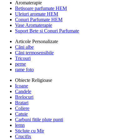
Aromaterapie
Betisoare parfumate HEM
Uleiuri aromate HEM
Conuri Parfumate HEM
Vase Aromaterapie
Suport Bete si Conuri Parfumate
Articole Personalizate
Căni albe
Căni termosensibile
Tricouri
perne
rame foto
Obiecte Religioase
Icoane
Candele
Brelocuri
Bratari
Coliere
Catuie
Carbuni fitile plute punti
lemn
Sticlute cu Mir
Crucifix