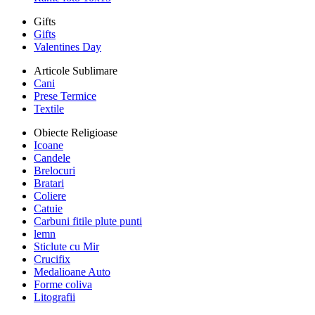
Gifts
Gifts
Valentines Day
Articole Sublimare
Cani
Prese Termice
Textile
Obiecte Religioase
Icoane
Candele
Brelocuri
Bratari
Coliere
Catuie
Carbuni fitile plute punti
lemn
Sticlute cu Mir
Crucifix
Medalioane Auto
Forme coliva
Litografii