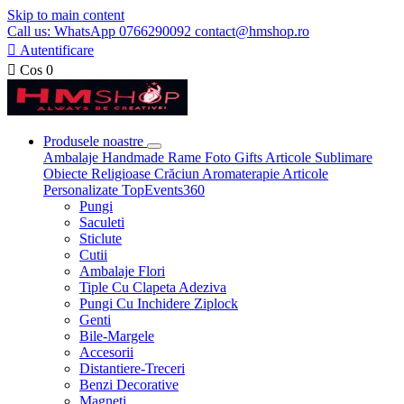
Skip to main content
Call us: WhatsApp 0766290092 contact@hmshop.ro

Autentificare

Cos
0
Produsele noastre
Ambalaje
Handmade
Rame Foto
Gifts
Articole Sublimare
Obiecte Religioase
Crăciun
Aromaterapie
Articole
Personalizate
TopEvents360
Pungi
Saculeti
Sticlute
Cutii
Ambalaje Flori
Tiple Cu Clapeta Adeziva
Pungi Cu Inchidere Ziplock
Genti
Bile-Margele
Accesorii
Distantiere-Treceri
Benzi Decorative
Magneti