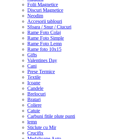
Folii Magnetice
Discuri Magnetice
Neodim
Accesorii tablouri
Sfoara / Snur / Ciucuri
Rame Foto Colaj
Rame Foto Simple
Rame Foto Lemn
Rame foto 10x15
Gifts
Valentines Day
Cani
Prese Termice
Textile
Icoane
Candele
Brelocuri
Bratari
Coliere
Catuie
Carbuni fitile plute punti
lemn
Sticlute cu Mir
Crucifix
Medalioane Auto