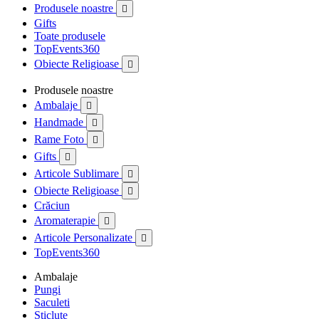
Produsele noastre

Gifts
Toate produsele
TopEvents360
Obiecte Religioase

Produsele noastre
Ambalaje

Handmade

Rame Foto

Gifts

Articole Sublimare

Obiecte Religioase

Crăciun
Aromaterapie

Articole Personalizate

TopEvents360
Ambalaje
Pungi
Saculeti
Sticlute