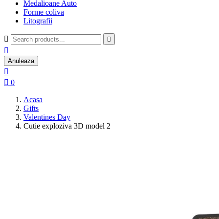
Medalioane Auto
Forme coliva
Litografii



Anuleaza


0
Acasa
Gifts
Valentines Day
Cutie exploziva 3D model 2