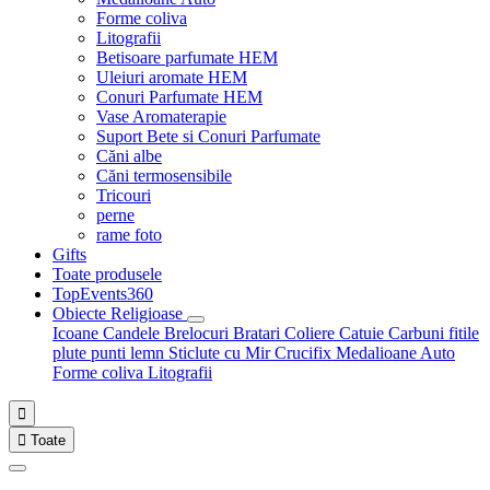
Forme coliva
Litografii
Betisoare parfumate HEM
Uleiuri aromate HEM
Conuri Parfumate HEM
Vase Aromaterapie
Suport Bete si Conuri Parfumate
Căni albe
Căni termosensibile
Tricouri
perne
rame foto
Gifts
Toate produsele
TopEvents360
Obiecte Religioase
Icoane
Candele
Brelocuri
Bratari
Coliere
Catuie
Carbuni fitile
plute punti
lemn
Sticlute cu Mir
Crucifix
Medalioane Auto
Forme coliva
Litografii


Toate