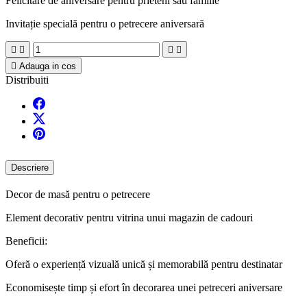
Felicitare de aniversare pentru prieteni sau familie
Invitație specială pentru o petrecere aniversară





Adauga in cos
Distribuiti
Descriere
Decor de masă pentru o petrecere
Element decorativ pentru vitrina unui magazin de cadouri
Beneficii:
Oferă o experiență vizuală unică și memorabilă pentru destinatar
Economisește timp și efort în decorarea unei petreceri aniversare