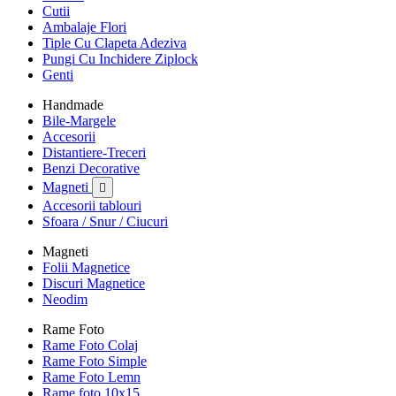
Cutii
Ambalaje Flori
Tiple Cu Clapeta Adeziva
Pungi Cu Inchidere Ziplock
Genti
Handmade
Bile-Margele
Accesorii
Distantiere-Treceri
Benzi Decorative
Magneti

Accesorii tablouri
Sfoara / Snur / Ciucuri
Magneti
Folii Magnetice
Discuri Magnetice
Neodim
Rame Foto
Rame Foto Colaj
Rame Foto Simple
Rame Foto Lemn
Rame foto 10x15