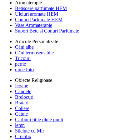
Aromaterapie
Betisoare parfumate HEM
Uleiuri aromate HEM
Conuri Parfumate HEM
Vase Aromaterapie
Suport Bete si Conuri Parfumate
Articole Personalizate
Căni albe
Căni termosensibile
Tricouri
perne
rame foto
Obiecte Religioase
Icoane
Candele
Brelocuri
Bratari
Coliere
Catuie
Carbuni fitile plute punti
lemn
Sticlute cu Mir
Crucifix