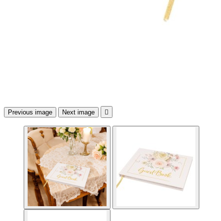
Previous image
Next image
