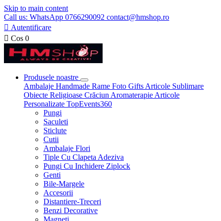
Skip to main content
Call us: WhatsApp 0766290092 contact@hmshop.ro

Autentificare

Cos
0
Produsele noastre
Ambalaje
Handmade
Rame Foto
Gifts
Articole Sublimare
Obiecte Religioase
Crăciun
Aromaterapie
Articole
Personalizate
TopEvents360
Pungi
Saculeti
Sticlute
Cutii
Ambalaje Flori
Tiple Cu Clapeta Adeziva
Pungi Cu Inchidere Ziplock
Genti
Bile-Margele
Accesorii
Distantiere-Treceri
Benzi Decorative
Magneti