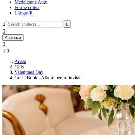
Medalioane Auto
Forme coliva
Litografii



Anuleaza


0
Acasa
Gifts
Valentines Day
Guest Book - Album pentru invitati