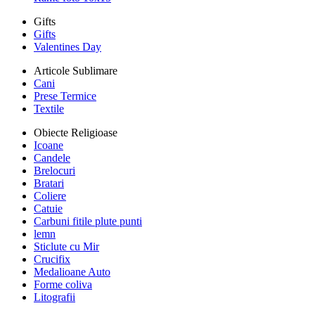
Gifts
Gifts
Valentines Day
Articole Sublimare
Cani
Prese Termice
Textile
Obiecte Religioase
Icoane
Candele
Brelocuri
Bratari
Coliere
Catuie
Carbuni fitile plute punti
lemn
Sticlute cu Mir
Crucifix
Medalioane Auto
Forme coliva
Litografii