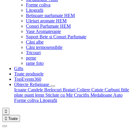
Forme coliva
Litografii
Betisoare parfumate HEM
Uleiuri aromate HEM
Conuri Parfumate HEM
Vase Aromaterapie
Suport Bete si Conuri Parfumate
Căni albe
Căni termosensibile
Tricouri
perne
rame foto
Gifts
Toate produsele
TopEvents360
Obiecte Religioase
Icoane
Candele
Brelocuri
Bratari
Coliere
Catuie
Carbuni fitile
plute punti
lemn
Sticlute cu Mir
Crucifix
Medalioane Auto
Forme coliva
Litografii


Toate