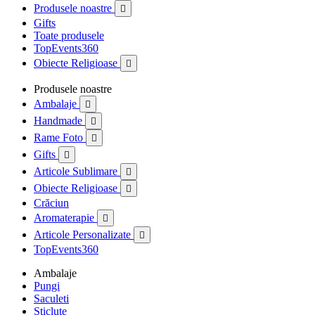
Produsele noastre

Gifts
Toate produsele
TopEvents360
Obiecte Religioase

Produsele noastre
Ambalaje

Handmade

Rame Foto

Gifts

Articole Sublimare

Obiecte Religioase

Crăciun
Aromaterapie

Articole Personalizate

TopEvents360
Ambalaje
Pungi
Saculeti
Sticlute