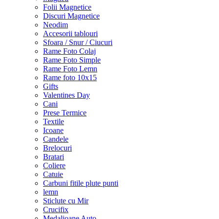
Folii Magnetice
Discuri Magnetice
Neodim
Accesorii tablouri
Sfoara / Snur / Ciucuri
Rame Foto Colaj
Rame Foto Simple
Rame Foto Lemn
Rame foto 10x15
Gifts
Valentines Day
Cani
Prese Termice
Textile
Icoane
Candele
Brelocuri
Bratari
Coliere
Catuie
Carbuni fitile plute punti
lemn
Sticlute cu Mir
Crucifix
Medalioane Auto