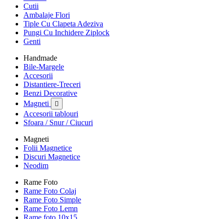
Cutii
Ambalaje Flori
Tiple Cu Clapeta Adeziva
Pungi Cu Inchidere Ziplock
Genti
Handmade
Bile-Margele
Accesorii
Distantiere-Treceri
Benzi Decorative
Magneti

Accesorii tablouri
Sfoara / Snur / Ciucuri
Magneti
Folii Magnetice
Discuri Magnetice
Neodim
Rame Foto
Rame Foto Colaj
Rame Foto Simple
Rame Foto Lemn
Rame foto 10x15