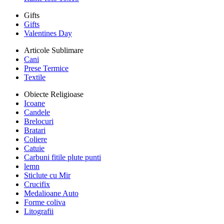
Gifts
Gifts
Valentines Day
Articole Sublimare
Cani
Prese Termice
Textile
Obiecte Religioase
Icoane
Candele
Brelocuri
Bratari
Coliere
Catuie
Carbuni fitile plute punti
lemn
Sticlute cu Mir
Crucifix
Medalioane Auto
Forme coliva
Litografii