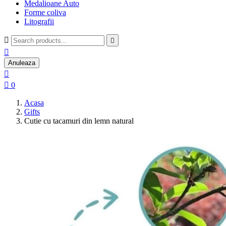
Medalioane Auto
Forme coliva
Litografii



Anuleaza


0
Acasa
Gifts
Cutie cu tacamuri din lemn natural