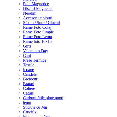
Folii Magnetice
Discuri Magnetice
Neodim
Accesorii tablouri
Sfoara / Snur / Ciucuri
Rame Foto Colaj
Rame Foto Simple
Rame Foto Lemn
Rame foto 10x15
Gifts
Valentines Day
Cani
Prese Termice
Textile
Icoane
Candele
Brelocuri
Bratari
Coliere
Catuie
Carbuni fitile plute punti
lemn
Sticlute cu Mir
Crucifix
Medalioane Auto