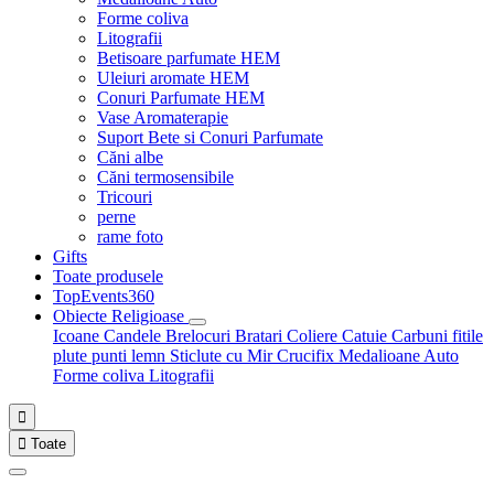
Forme coliva
Litografii
Betisoare parfumate HEM
Uleiuri aromate HEM
Conuri Parfumate HEM
Vase Aromaterapie
Suport Bete si Conuri Parfumate
Căni albe
Căni termosensibile
Tricouri
perne
rame foto
Gifts
Toate produsele
TopEvents360
Obiecte Religioase
Icoane
Candele
Brelocuri
Bratari
Coliere
Catuie
Carbuni fitile
plute punti
lemn
Sticlute cu Mir
Crucifix
Medalioane Auto
Forme coliva
Litografii


Toate