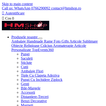
Skip to main content
Call us: WhatsApp 0766290092 contact@hmshop.ro

Autentificare

Cos
0
Produsele noastre
Ambalaje
Handmade
Rame Foto
Gifts
Articole Sublimare
Obiecte Religioase
Crăciun
Aromaterapie
Articole
Personalizate
TopEvents360
Pungi
Saculeti
Sticlute
Cutii
Ambalaje Flori
Tiple Cu Clapeta Adeziva
Pungi Cu Inchidere Ziplock
Genti
Bile-Margele
Accesorii
Distantiere-Treceri
Benzi Decorative
Magneti