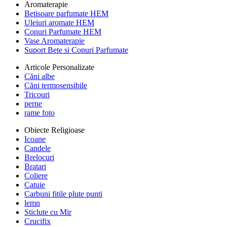
Aromaterapie
Betisoare parfumate HEM
Uleiuri aromate HEM
Conuri Parfumate HEM
Vase Aromaterapie
Suport Bete si Conuri Parfumate
Articole Personalizate
Căni albe
Căni termosensibile
Tricouri
perne
rame foto
Obiecte Religioase
Icoane
Candele
Brelocuri
Bratari
Coliere
Catuie
Carbuni fitile plute punti
lemn
Sticlute cu Mir
Crucifix