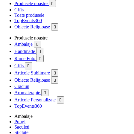
Produsele noastre

Gifts
Toate produsele
TopEvents360
Obiecte Religioase

Produsele noastre
Ambalaje

Handmade

Rame Foto

Gifts

Articole Sublimare

Obiecte Religioase

Crăciun
Aromaterapie

Articole Personalizate

TopEvents360
Ambalaje
Pungi
Saculeti
Sticlute