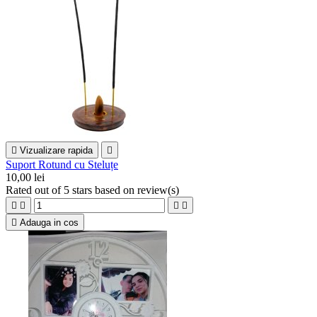

Vizualizare rapida

Suport Rotund cu Steluțe
10,00 lei
Rated
out of 5 stars based on
review(s)





Adauga in cos