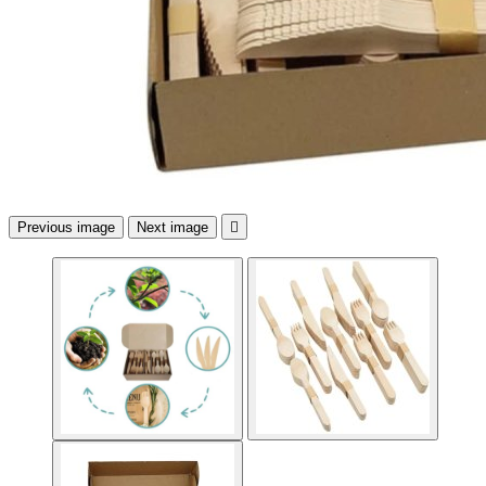
Previous image
Next image
