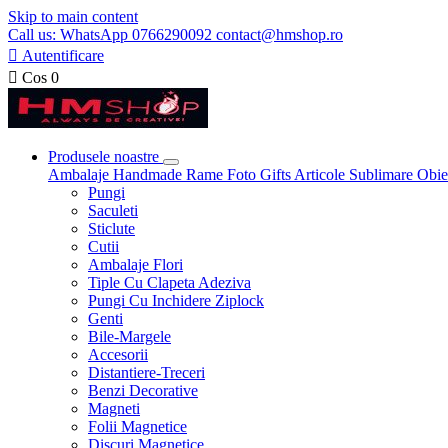
Skip to main content
Call us: WhatsApp 0766290092 contact@hmshop.ro

Autentificare

Cos
0
Produsele noastre
Ambalaje
Handmade
Rame Foto
Gifts
Articole Sublimare
Obie
Pungi
Saculeti
Sticlute
Cutii
Ambalaje Flori
Tiple Cu Clapeta Adeziva
Pungi Cu Inchidere Ziplock
Genti
Bile-Margele
Accesorii
Distantiere-Treceri
Benzi Decorative
Magneti
Folii Magnetice
Discuri Magnetice