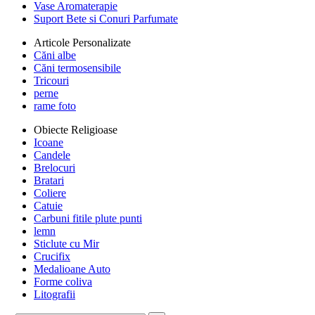
Vase Aromaterapie
Suport Bete si Conuri Parfumate
Articole Personalizate
Căni albe
Căni termosensibile
Tricouri
perne
rame foto
Obiecte Religioase
Icoane
Candele
Brelocuri
Bratari
Coliere
Catuie
Carbuni fitile plute punti
lemn
Sticlute cu Mir
Crucifix
Medalioane Auto
Forme coliva
Litografii