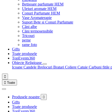
Betisoare parfumate HEM
Uleiuri aromate HEM
Conuri Parfumate HEM
Vase Aromaterapie
Suport Bete si Conuri Parfumate
Căni albe
Căni termosensibile
Tricouri
perne
rame foto
Gifts
Toate produsele
TopEvents360
Obiecte Religioase
Icoane
Candele
Brelocuri
Bratari
Coliere
Catuie
Carbuni fitile 


Toate
Produsele noastre

Gifts
Toate produsele
TopEvents360