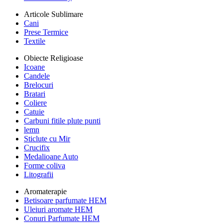
Articole Sublimare
Cani
Prese Termice
Textile
Obiecte Religioase
Icoane
Candele
Brelocuri
Bratari
Coliere
Catuie
Carbuni fitile plute punti
lemn
Sticlute cu Mir
Crucifix
Medalioane Auto
Forme coliva
Litografii
Aromaterapie
Betisoare parfumate HEM
Uleiuri aromate HEM
Conuri Parfumate HEM