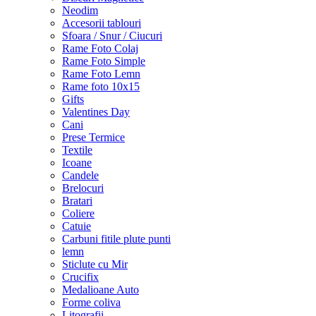
Neodim
Accesorii tablouri
Sfoara / Snur / Ciucuri
Rame Foto Colaj
Rame Foto Simple
Rame Foto Lemn
Rame foto 10x15
Gifts
Valentines Day
Cani
Prese Termice
Textile
Icoane
Candele
Brelocuri
Bratari
Coliere
Catuie
Carbuni fitile plute punti
lemn
Sticlute cu Mir
Crucifix
Medalioane Auto
Forme coliva
Litografii