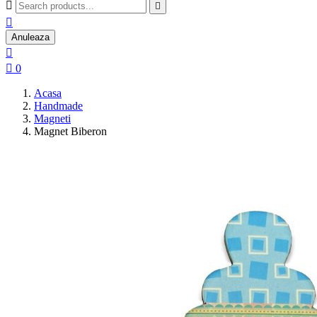



Anuleaza


0
Acasa
Handmade
Magneti
Magnet Biberon