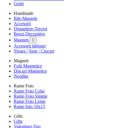
Genti
Handmade
Bile-Margele
Accesorii
Distantiere-Treceri
Benzi Decorative
Magneti

Accesorii tablouri
Sfoara / Snur / Ciucuri
Magneti
Folii Magnetice
Discuri Magnetice
Neodim
Rame Foto
Rame Foto Colaj
Rame Foto Simple
Rame Foto Lemn
Rame foto 10x15
Gifts
Gifts
Valentines Day