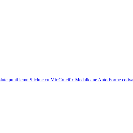
plute punti
lemn
Sticlute cu Mir
Crucifix
Medalioane Auto
Forme coliv