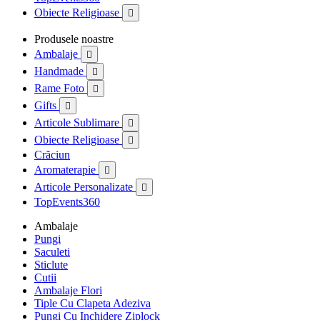
Obiecte Religioase

Produsele noastre
Ambalaje

Handmade

Rame Foto

Gifts

Articole Sublimare

Obiecte Religioase

Crăciun
Aromaterapie

Articole Personalizate

TopEvents360
Ambalaje
Pungi
Saculeti
Sticlute
Cutii
Ambalaje Flori
Tiple Cu Clapeta Adeziva
Pungi Cu Inchidere Ziplock