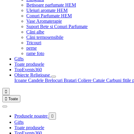
Betisoare parfumate HEM
Uleiuri aromate HEM
Conuri Parfumate HEM
Vase Aromaterapie
Suport Bete si Conuri Parfumate
Căni albe
Căni termosensibile
Tricouri
perne
rame foto
Gifts
Toate produsele
TopEvents360
Obiecte Religioase
Icoane
Candele
Brelocuri
Bratari
Coliere
Catuie
Carbuni fitile 


Toate
Produsele noastre

Gifts
Toate produsele
TopEvents360