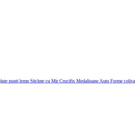
plute punti
lemn
Sticlute cu Mir
Crucifix
Medalioane Auto
Forme coliv