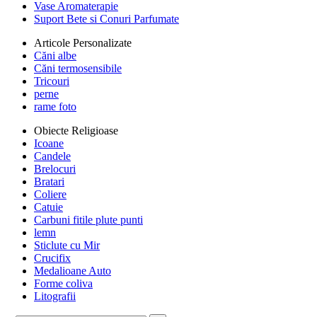
Vase Aromaterapie
Suport Bete si Conuri Parfumate
Articole Personalizate
Căni albe
Căni termosensibile
Tricouri
perne
rame foto
Obiecte Religioase
Icoane
Candele
Brelocuri
Bratari
Coliere
Catuie
Carbuni fitile plute punti
lemn
Sticlute cu Mir
Crucifix
Medalioane Auto
Forme coliva
Litografii