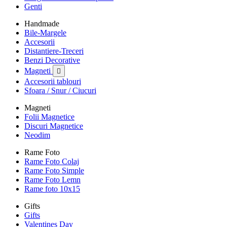
Genti
Handmade
Bile-Margele
Accesorii
Distantiere-Treceri
Benzi Decorative
Magneti

Accesorii tablouri
Sfoara / Snur / Ciucuri
Magneti
Folii Magnetice
Discuri Magnetice
Neodim
Rame Foto
Rame Foto Colaj
Rame Foto Simple
Rame Foto Lemn
Rame foto 10x15
Gifts
Gifts
Valentines Day