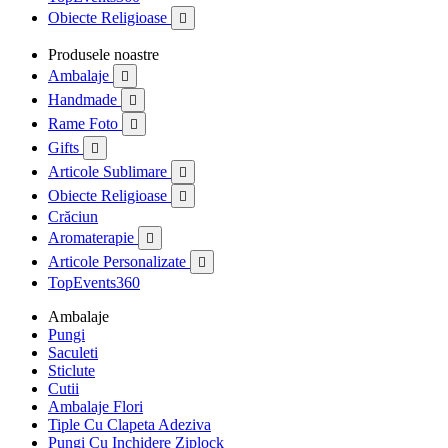
Obiecte Religioase

Produsele noastre
Ambalaje

Handmade

Rame Foto

Gifts

Articole Sublimare

Obiecte Religioase

Crăciun
Aromaterapie

Articole Personalizate

TopEvents360
Ambalaje
Pungi
Saculeti
Sticlute
Cutii
Ambalaje Flori
Tiple Cu Clapeta Adeziva
Pungi Cu Inchidere Ziplock