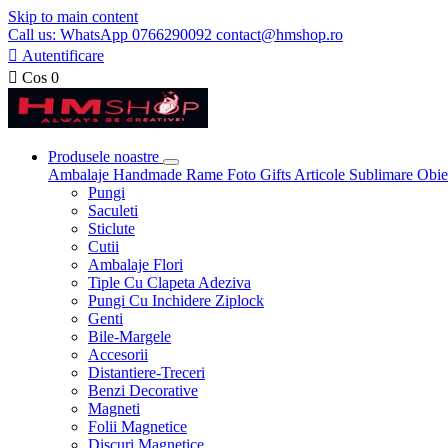
Skip to main content
Call us: WhatsApp 0766290092 contact@hmshop.ro

Autentificare

Cos
0
Produsele noastre
Ambalaje
Handmade
Rame Foto
Gifts
Articole Sublimare
Obie
Pungi
Saculeti
Sticlute
Cutii
Ambalaje Flori
Tiple Cu Clapeta Adeziva
Pungi Cu Inchidere Ziplock
Genti
Bile-Margele
Accesorii
Distantiere-Treceri
Benzi Decorative
Magneti
Folii Magnetice
Discuri Magnetice