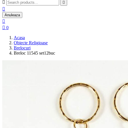



Anuleaza


0
Acasa
Obiecte Religioase
Brelocuri
Breloc 11545 set12buc