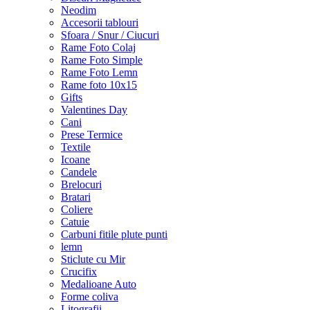
Neodim
Accesorii tablouri
Sfoara / Snur / Ciucuri
Rame Foto Colaj
Rame Foto Simple
Rame Foto Lemn
Rame foto 10x15
Gifts
Valentines Day
Cani
Prese Termice
Textile
Icoane
Candele
Brelocuri
Bratari
Coliere
Catuie
Carbuni fitile plute punti
lemn
Sticlute cu Mir
Crucifix
Medalioane Auto
Forme coliva
Litografii