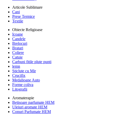
Articole Sublimare
Cani
Prese Termice
Textile
Obiecte Religioase
Icoane
Candele
Brelocuri
Bratari
Coliere
Catuie
Carbuni fitile plute punti
lemn
Sticlute cu Mir
Crucifix
Medalioane Auto
Forme coliva
Litografii
Aromaterapie
Betisoare parfumate HEM
Uleiuri aromate HEM
Conuri Parfumate HEM