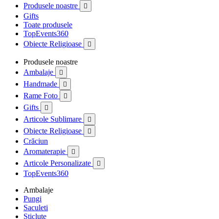
Produsele noastre

Gifts
Toate produsele
TopEvents360
Obiecte Religioase

Produsele noastre
Ambalaje

Handmade

Rame Foto

Gifts

Articole Sublimare

Obiecte Religioase

Crăciun
Aromaterapie

Articole Personalizate

TopEvents360
Ambalaje
Pungi
Saculeti
Sticlute