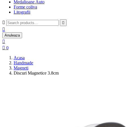
Medalioane Auto
Forme coliva
Litografii



Anuleaza


0
Acasa
Handmade
Magneti
Discuri Magnetice 3.8cm