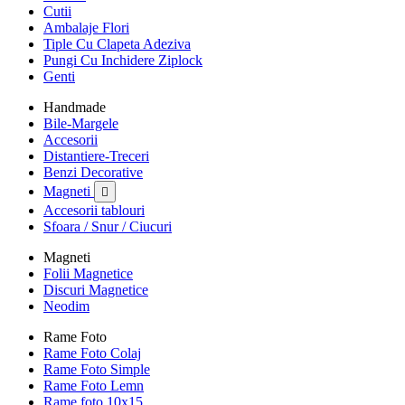
Cutii
Ambalaje Flori
Tiple Cu Clapeta Adeziva
Pungi Cu Inchidere Ziplock
Genti
Handmade
Bile-Margele
Accesorii
Distantiere-Treceri
Benzi Decorative
Magneti

Accesorii tablouri
Sfoara / Snur / Ciucuri
Magneti
Folii Magnetice
Discuri Magnetice
Neodim
Rame Foto
Rame Foto Colaj
Rame Foto Simple
Rame Foto Lemn
Rame foto 10x15