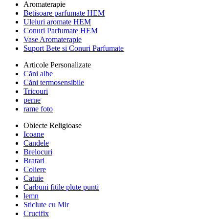
Aromaterapie
Betisoare parfumate HEM
Uleiuri aromate HEM
Conuri Parfumate HEM
Vase Aromaterapie
Suport Bete si Conuri Parfumate
Articole Personalizate
Căni albe
Căni termosensibile
Tricouri
perne
rame foto
Obiecte Religioase
Icoane
Candele
Brelocuri
Bratari
Coliere
Catuie
Carbuni fitile plute punti
lemn
Sticlute cu Mir
Crucifix