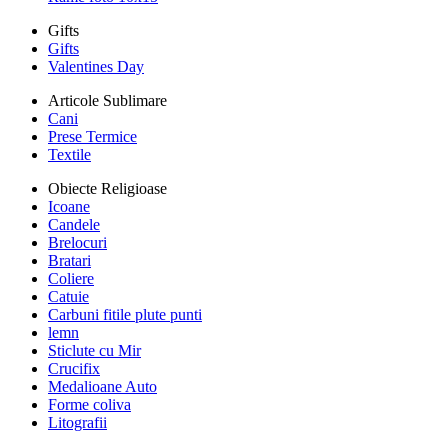
Gifts
Gifts
Valentines Day
Articole Sublimare
Cani
Prese Termice
Textile
Obiecte Religioase
Icoane
Candele
Brelocuri
Bratari
Coliere
Catuie
Carbuni fitile plute punti
lemn
Sticlute cu Mir
Crucifix
Medalioane Auto
Forme coliva
Litografii