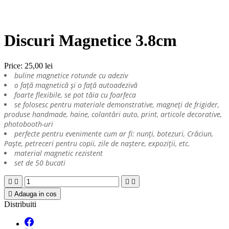
Discuri Magnetice 3.8cm
Price:
25,00 lei
buline magnetice rotunde cu adeziv
o față magnetică și o față autoadezivă
foarte flexibile, se pot tăia cu foarfeca
se folosesc pentru materiale demonstrative, magneți de frigider,
produse handmade, haine, colantări auto, print, articole decorative,
photobooth-uri
perfecte pentru evenimente cum ar fi: nunți, botezuri, Crăciun,
Paște, petreceri pentru copii, zile de naștere, expoziții, etc.
material magnetic rezistent
set de 50 bucati





Adauga in cos
Distribuiti