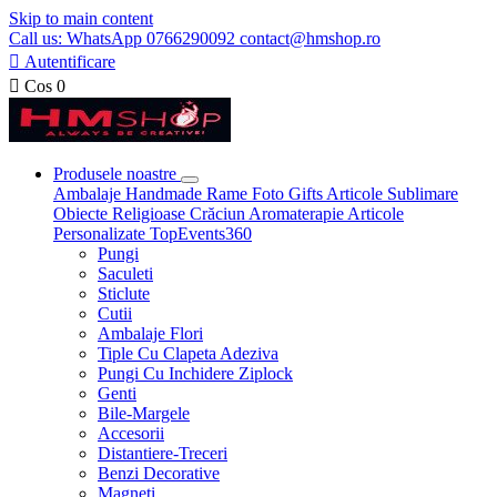
Skip to main content
Call us: WhatsApp 0766290092 contact@hmshop.ro

Autentificare

Cos
0
Produsele noastre
Ambalaje
Handmade
Rame Foto
Gifts
Articole Sublimare
Obiecte Religioase
Crăciun
Aromaterapie
Articole
Personalizate
TopEvents360
Pungi
Saculeti
Sticlute
Cutii
Ambalaje Flori
Tiple Cu Clapeta Adeziva
Pungi Cu Inchidere Ziplock
Genti
Bile-Margele
Accesorii
Distantiere-Treceri
Benzi Decorative
Magneti