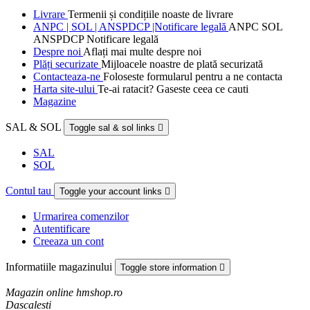
Livrare
Termenii și condițiile noaste de livrare
ANPC | SOL | ANSPDCP |Notificare legală
ANPC SOL
ANSPDCP Notificare legală
Despre noi
Aflați mai multe despre noi
Plăți securizate
Mijloacele noastre de plată securizată
Contacteaza-ne
Foloseste formularul pentru a ne contacta
Harta site-ului
Te-ai ratacit? Gaseste ceea ce cauti
Magazine
SAL & SOL
Toggle sal & sol links

SAL
SOL
Contul tau
Toggle your account links

Urmarirea comenzilor
Autentificare
Creeaza un cont
Informatiile magazinului
Toggle store information

Magazin online hmshop.ro
Dascalesti