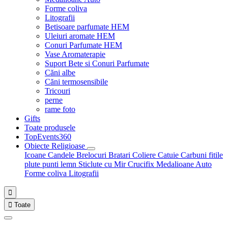
Forme coliva
Litografii
Betisoare parfumate HEM
Uleiuri aromate HEM
Conuri Parfumate HEM
Vase Aromaterapie
Suport Bete si Conuri Parfumate
Căni albe
Căni termosensibile
Tricouri
perne
rame foto
Gifts
Toate produsele
TopEvents360
Obiecte Religioase
Icoane
Candele
Brelocuri
Bratari
Coliere
Catuie
Carbuni fitile
plute punti
lemn
Sticlute cu Mir
Crucifix
Medalioane Auto
Forme coliva
Litografii


Toate