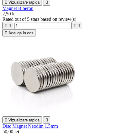

Vizualizare rapida

Magnet Biberon
2,50 lei
Rated
out of 5 stars based on
review(s)





Adauga in cos

Vizualizare rapida

Disc Magnet Neodim 1.5mm
50,00 lei