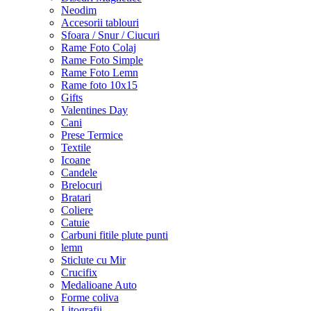
Neodim
Accesorii tablouri
Sfoara / Snur / Ciucuri
Rame Foto Colaj
Rame Foto Simple
Rame Foto Lemn
Rame foto 10x15
Gifts
Valentines Day
Cani
Prese Termice
Textile
Icoane
Candele
Brelocuri
Bratari
Coliere
Catuie
Carbuni fitile plute punti
lemn
Sticlute cu Mir
Crucifix
Medalioane Auto
Forme coliva
Litografii