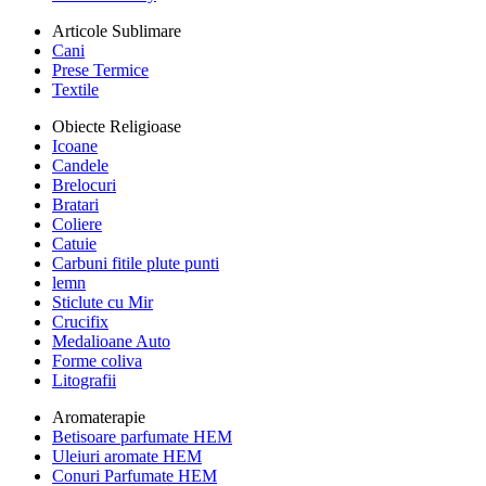
Articole Sublimare
Cani
Prese Termice
Textile
Obiecte Religioase
Icoane
Candele
Brelocuri
Bratari
Coliere
Catuie
Carbuni fitile plute punti
lemn
Sticlute cu Mir
Crucifix
Medalioane Auto
Forme coliva
Litografii
Aromaterapie
Betisoare parfumate HEM
Uleiuri aromate HEM
Conuri Parfumate HEM