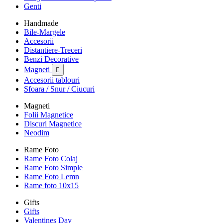
Genti
Handmade
Bile-Margele
Accesorii
Distantiere-Treceri
Benzi Decorative
Magneti

Accesorii tablouri
Sfoara / Snur / Ciucuri
Magneti
Folii Magnetice
Discuri Magnetice
Neodim
Rame Foto
Rame Foto Colaj
Rame Foto Simple
Rame Foto Lemn
Rame foto 10x15
Gifts
Gifts
Valentines Day