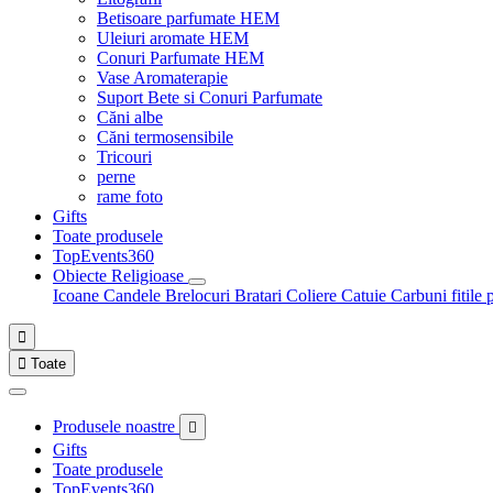
Betisoare parfumate HEM
Uleiuri aromate HEM
Conuri Parfumate HEM
Vase Aromaterapie
Suport Bete si Conuri Parfumate
Căni albe
Căni termosensibile
Tricouri
perne
rame foto
Gifts
Toate produsele
TopEvents360
Obiecte Religioase
Icoane
Candele
Brelocuri
Bratari
Coliere
Catuie
Carbuni fitile 


Toate
Produsele noastre

Gifts
Toate produsele
TopEvents360