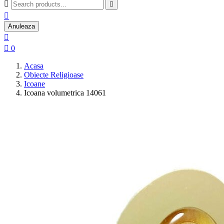



Anuleaza


0
Acasa
Obiecte Religioase
Icoane
Icoana volumetrica 14061