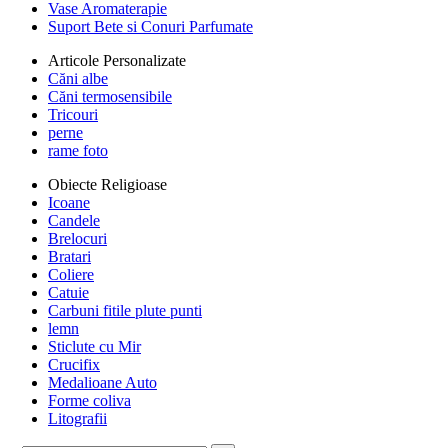
Vase Aromaterapie
Suport Bete si Conuri Parfumate
Articole Personalizate
Căni albe
Căni termosensibile
Tricouri
perne
rame foto
Obiecte Religioase
Icoane
Candele
Brelocuri
Bratari
Coliere
Catuie
Carbuni fitile plute punti
lemn
Sticlute cu Mir
Crucifix
Medalioane Auto
Forme coliva
Litografii