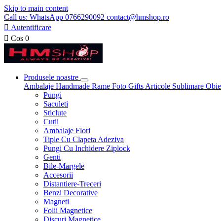
Skip to main content
Call us: WhatsApp 0766290092 contact@hmshop.ro

Autentificare

Cos
0
Produsele noastre
Ambalaje
Handmade
Rame Foto
Gifts
Articole Sublimare
Obie
Pungi
Saculeti
Sticlute
Cutii
Ambalaje Flori
Tiple Cu Clapeta Adeziva
Pungi Cu Inchidere Ziplock
Genti
Bile-Margele
Accesorii
Distantiere-Treceri
Benzi Decorative
Magneti
Folii Magnetice
Discuri Magnetice