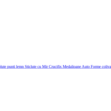
plute punti
lemn
Sticlute cu Mir
Crucifix
Medalioane Auto
Forme coliv