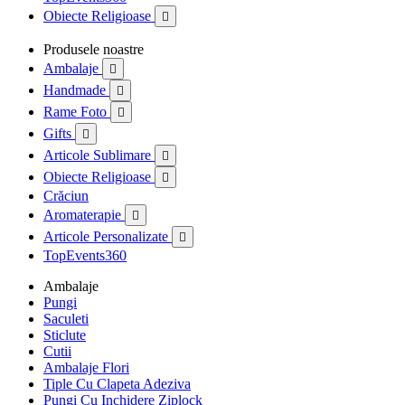
Obiecte Religioase

Produsele noastre
Ambalaje

Handmade

Rame Foto

Gifts

Articole Sublimare

Obiecte Religioase

Crăciun
Aromaterapie

Articole Personalizate

TopEvents360
Ambalaje
Pungi
Saculeti
Sticlute
Cutii
Ambalaje Flori
Tiple Cu Clapeta Adeziva
Pungi Cu Inchidere Ziplock