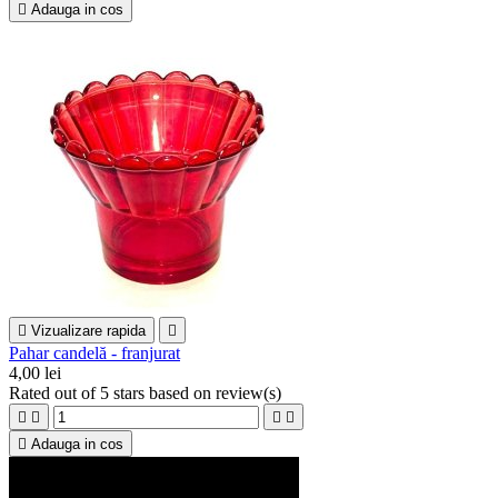

Adauga in cos

Vizualizare rapida

Pahar candelă - franjurat
4,00 lei
Rated
out of 5 stars based on
review(s)





Adauga in cos