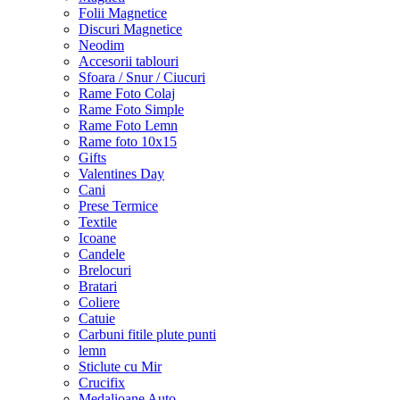
Folii Magnetice
Discuri Magnetice
Neodim
Accesorii tablouri
Sfoara / Snur / Ciucuri
Rame Foto Colaj
Rame Foto Simple
Rame Foto Lemn
Rame foto 10x15
Gifts
Valentines Day
Cani
Prese Termice
Textile
Icoane
Candele
Brelocuri
Bratari
Coliere
Catuie
Carbuni fitile plute punti
lemn
Sticlute cu Mir
Crucifix
Medalioane Auto