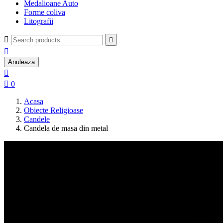
Medalioane Auto
Forme coliva
Litografii



Anuleaza


0
Acasa
Obiecte Religioase
Candele
Candela de masa din metal