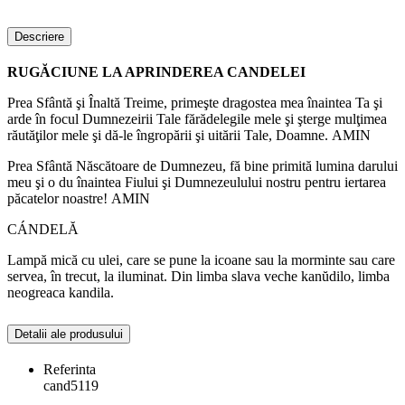
Descriere
RUGĂCIUNE LA APRINDEREA CANDELEI
Prea Sfântă şi Înaltă Treime, primeşte dragostea mea înaintea Ta şi
arde în focul Dumnezeirii Tale fărădelegile mele şi şterge mulţimea
răutăţilor mele şi dă-le îngropării şi uitării Tale, Doamne. AMIN
Prea Sfântă Născătoare de Dumnezeu, fă bine primită lumina darului
meu şi o du înaintea Fiului şi Dumnezeulului nostru pentru iertarea
păcatelor noastre! AMIN
CÁNDELĂ
Lampă mică cu ulei, care se pune la icoane sau la morminte sau care
servea, în trecut, la iluminat. Din limba slava veche kanŭdilo, limba
neogreaca kandila.
Detalii ale produsului
Referinta
cand5119