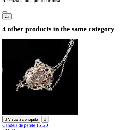
Recenzia ta nu a putut fi trimisa
Da
4 other products in the same category

Vizualizare rapida

Candela de perete 15120