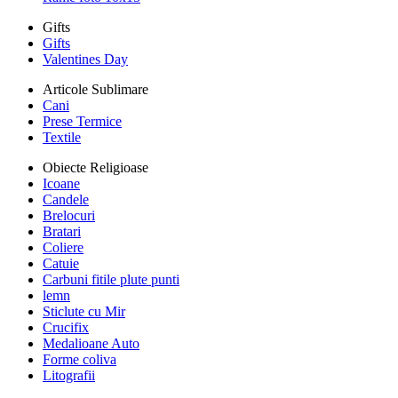
Gifts
Gifts
Valentines Day
Articole Sublimare
Cani
Prese Termice
Textile
Obiecte Religioase
Icoane
Candele
Brelocuri
Bratari
Coliere
Catuie
Carbuni fitile plute punti
lemn
Sticlute cu Mir
Crucifix
Medalioane Auto
Forme coliva
Litografii