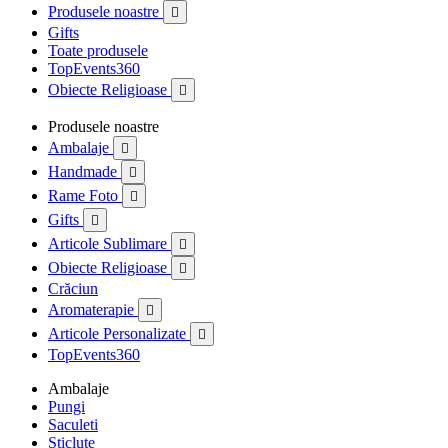
Produsele noastre

Gifts
Toate produsele
TopEvents360
Obiecte Religioase

Produsele noastre
Ambalaje

Handmade

Rame Foto

Gifts

Articole Sublimare

Obiecte Religioase

Crăciun
Aromaterapie

Articole Personalizate

TopEvents360
Ambalaje
Pungi
Saculeti
Sticlute