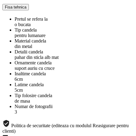
Fisa tehnica
Pretul se refera la
o bucata
Tip candela
pentru lumanare
Material candela
din metal
Detalii candela
pahar din sticla alb mat
Ornamente candela
suport auriu cu cruce
Inaltime candela
6cm
Latime candela
5cm
Tip folosire candela
de masa
Numar de fotografii
3
Politica de securitate (editeaza cu modulul Reasigurare pentru
clienti)