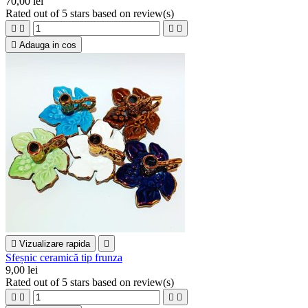
70,00 lei
Rated
out of 5 stars based on
review(s)





Adauga in cos

Vizualizare rapida

Sfeșnic ceramică tip frunza
9,00 lei
Rated
out of 5 stars based on
review(s)



