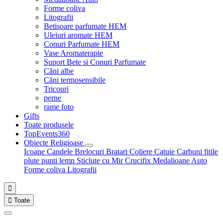
Forme coliva
Litografii
Betisoare parfumate HEM
Uleiuri aromate HEM
Conuri Parfumate HEM
Vase Aromaterapie
Suport Bete si Conuri Parfumate
Căni albe
Căni termosensibile
Tricouri
perne
rame foto
Gifts
Toate produsele
TopEvents360
Obiecte Religioase
Icoane
Candele
Brelocuri
Bratari
Coliere
Catuie
Carbuni fitile
plute punti
lemn
Sticlute cu Mir
Crucifix
Medalioane Auto
Forme coliva
Litografii


Toate