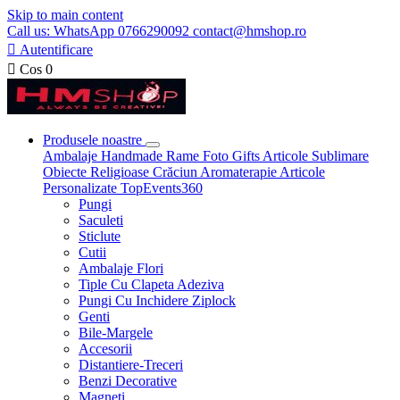
Skip to main content
Call us: WhatsApp 0766290092 contact@hmshop.ro

Autentificare

Cos
0
Produsele noastre
Ambalaje
Handmade
Rame Foto
Gifts
Articole Sublimare
Obiecte Religioase
Crăciun
Aromaterapie
Articole
Personalizate
TopEvents360
Pungi
Saculeti
Sticlute
Cutii
Ambalaje Flori
Tiple Cu Clapeta Adeziva
Pungi Cu Inchidere Ziplock
Genti
Bile-Margele
Accesorii
Distantiere-Treceri
Benzi Decorative
Magneti