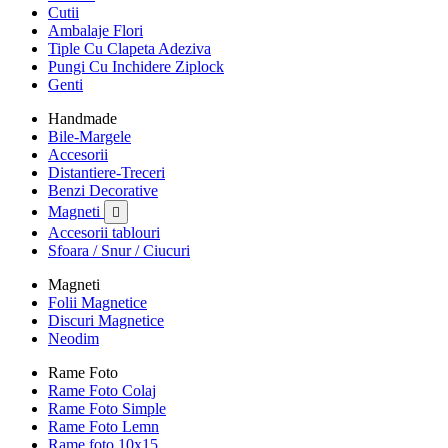
Cutii
Ambalaje Flori
Tiple Cu Clapeta Adeziva
Pungi Cu Inchidere Ziplock
Genti
Handmade
Bile-Margele
Accesorii
Distantiere-Treceri
Benzi Decorative
Magneti

Accesorii tablouri
Sfoara / Snur / Ciucuri
Magneti
Folii Magnetice
Discuri Magnetice
Neodim
Rame Foto
Rame Foto Colaj
Rame Foto Simple
Rame Foto Lemn
Rame foto 10x15