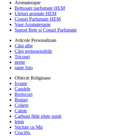
Aromaterapie
Betisoare parfumate HEM
Uleiuri aromate HEM
Conuri Parfumate HEM
Vase Aromaterapie
Suport Bete si Conuri Parfumate
Articole Personalizate
Căni albe
Căni termosensibile
Tricouri
perne
rame foto
Obiecte Religioase
Icoane
Candele
Brelocuri
Bratari
Coliere
Catuie
Carbuni fitile plute punti
lemn
Sticlute cu Mir
Crucifix