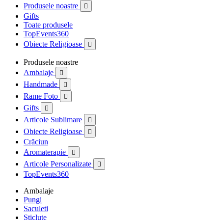
Produsele noastre

Gifts
Toate produsele
TopEvents360
Obiecte Religioase

Produsele noastre
Ambalaje

Handmade

Rame Foto

Gifts

Articole Sublimare

Obiecte Religioase

Crăciun
Aromaterapie

Articole Personalizate

TopEvents360
Ambalaje
Pungi
Saculeti
Sticlute