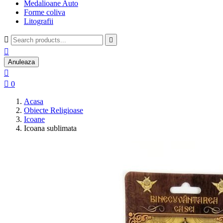
Medalioane Auto
Forme coliva
Litografii



Anuleaza


0
Acasa
Obiecte Religioase
Icoane
Icoana sublimata