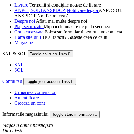
Livrare
Termenii și condițiile noaste de livrare
ANPC | SOL | ANSPDCP |Notificare legală
ANPC SOL
ANSPDCP Notificare legală
Despre noi
Aflați mai multe despre noi
Plăți securizate
Mijloacele noastre de plată securizată
Contacteaza-ne
Foloseste formularul pentru a ne contacta
Harta site-ului
Te-ai ratacit? Gaseste ceea ce cauti
Magazine
SAL & SOL
Toggle sal & sol links

SAL
SOL
Contul tau
Toggle your account links

Urmarirea comenzilor
Autentificare
Creeaza un cont
Informatiile magazinului
Toggle store information

Magazin online hmshop.ro
Dascalesti