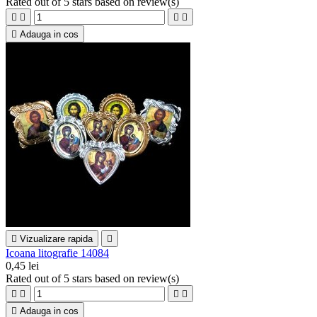
Rated
out of 5 stars based on
review(s)





Adauga in cos

Vizualizare rapida

Icoana litografie 14084
0,45 lei
Rated
out of 5 stars based on
review(s)





Adauga in cos