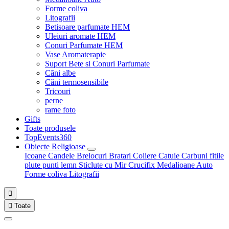
Forme coliva
Litografii
Betisoare parfumate HEM
Uleiuri aromate HEM
Conuri Parfumate HEM
Vase Aromaterapie
Suport Bete si Conuri Parfumate
Căni albe
Căni termosensibile
Tricouri
perne
rame foto
Gifts
Toate produsele
TopEvents360
Obiecte Religioase
Icoane
Candele
Brelocuri
Bratari
Coliere
Catuie
Carbuni fitile
plute punti
lemn
Sticlute cu Mir
Crucifix
Medalioane Auto
Forme coliva
Litografii


Toate