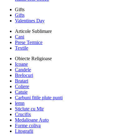
Gifts
Gifts
Valentines Day
Articole Sublimare
Cani
Prese Termice
Textile
Obiecte Religioase
Icoane
Candele
Brelocuri
Bratari
Coliere
Catuie
Carbuni fitile plute punti
lemn
Sticlute cu Mir
Crucifix
Medalioane Auto
Forme coliva
Litografii