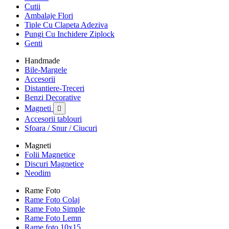
Cutii
Ambalaje Flori
Tiple Cu Clapeta Adeziva
Pungi Cu Inchidere Ziplock
Genti
Handmade
Bile-Margele
Accesorii
Distantiere-Treceri
Benzi Decorative
Magneti

Accesorii tablouri
Sfoara / Snur / Ciucuri
Magneti
Folii Magnetice
Discuri Magnetice
Neodim
Rame Foto
Rame Foto Colaj
Rame Foto Simple
Rame Foto Lemn
Rame foto 10x15