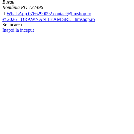
Buzau
România RO 127496

WhatsApp 0766290092 contact@hmshop.ro
© 2026 - DRAWNAN TEAM SRL - hmshop.ro
Se incarca...
Inapoi la inceput