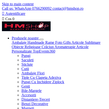
Skip to main content
Call us: WhatsApp 0766290092 contact@hmshop.ro

Autentificare

Cos
0
Produsele noastre
Ambalaje
Handmade
Rame Foto
Gifts
Articole Sublimare
Obiecte Religioase
Crăciun
Aromaterapie
Articole
Personalizate
TopEvents360
Pungi
Saculeti
Sticlute
Cutii
Ambalaje Flori
Tiple Cu Clapeta Adeziva
Pungi Cu Inchidere Ziplock
Genti
Bile-Margele
Accesorii
Distantiere-Treceri
Benzi Decorative
Magneti