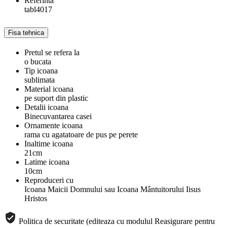
Referinta
tabl4017
Fisa tehnica
Pretul se refera la
o bucata
Tip icoana
sublimata
Material icoana
pe suport din plastic
Detalii icoana
Binecuvantarea casei
Ornamente icoana
rama cu agatatoare de pus pe perete
Inaltime icoana
21cm
Latime icoana
10cm
Reproduceri cu
Icoana Maicii Domnului sau Icoana Mântuitorului Iisus
Hristos
Politica de securitate (editeaza cu modulul Reasigurare pentru