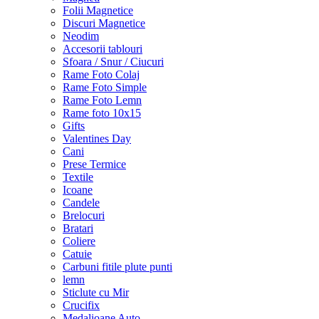
Folii Magnetice
Discuri Magnetice
Neodim
Accesorii tablouri
Sfoara / Snur / Ciucuri
Rame Foto Colaj
Rame Foto Simple
Rame Foto Lemn
Rame foto 10x15
Gifts
Valentines Day
Cani
Prese Termice
Textile
Icoane
Candele
Brelocuri
Bratari
Coliere
Catuie
Carbuni fitile plute punti
lemn
Sticlute cu Mir
Crucifix
Medalioane Auto