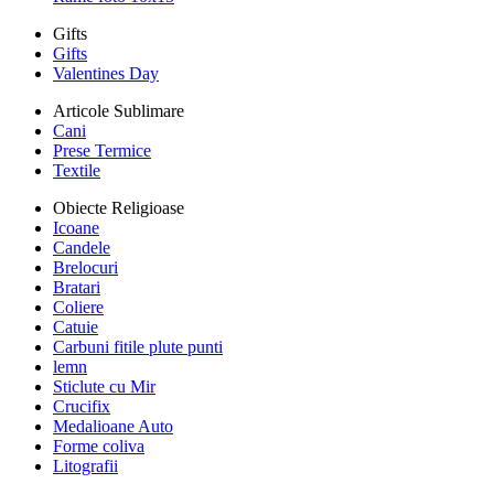
Gifts
Gifts
Valentines Day
Articole Sublimare
Cani
Prese Termice
Textile
Obiecte Religioase
Icoane
Candele
Brelocuri
Bratari
Coliere
Catuie
Carbuni fitile plute punti
lemn
Sticlute cu Mir
Crucifix
Medalioane Auto
Forme coliva
Litografii