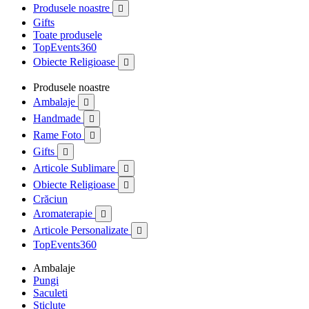
Produsele noastre

Gifts
Toate produsele
TopEvents360
Obiecte Religioase

Produsele noastre
Ambalaje

Handmade

Rame Foto

Gifts

Articole Sublimare

Obiecte Religioase

Crăciun
Aromaterapie

Articole Personalizate

TopEvents360
Ambalaje
Pungi
Saculeti
Sticlute