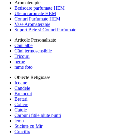
Aromaterapie
Betisoare parfumate HEM
Uleiuri aromate HEM
Conuri Parfumate HEM
Vase Aromaterapie
Suport Bete si Conuri Parfumate
Articole Personalizate
Căni albe
Căni termosensibile
Tricouri
perne
rame foto
Obiecte Religioase
Icoane
Candele
Brelocuri
Bratari
Coliere
Catuie
Carbuni fitile plute punti
lemn
Sticlute cu Mir
Crucifix