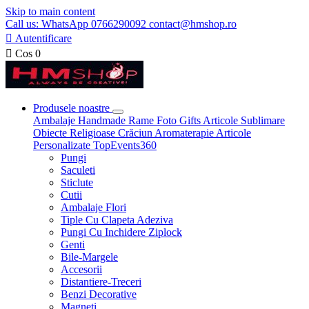
Skip to main content
Call us: WhatsApp 0766290092 contact@hmshop.ro

Autentificare

Cos
0
Produsele noastre
Ambalaje
Handmade
Rame Foto
Gifts
Articole Sublimare
Obiecte Religioase
Crăciun
Aromaterapie
Articole
Personalizate
TopEvents360
Pungi
Saculeti
Sticlute
Cutii
Ambalaje Flori
Tiple Cu Clapeta Adeziva
Pungi Cu Inchidere Ziplock
Genti
Bile-Margele
Accesorii
Distantiere-Treceri
Benzi Decorative
Magneti