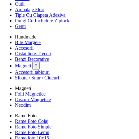
Cutii
Ambalaje Flori
Tiple Cu Clapeta Adeziva
Pungi Cu Inchidere Ziplock
Genti
Handmade
Bile-Margele
Accesorii
Distantiere-Treceri
Benzi Decorative
Magneti

Accesorii tablouri
Sfoara / Snur / Ciucuri
Magneti
Folii Magnetice
Discuri Magnetice
Neodim
Rame Foto
Rame Foto Colaj
Rame Foto Simple
Rame Foto Lemn
Rame foto 10x15