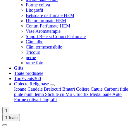
Forme coliva
Litografii
Betisoare parfumate HEM
Uleiuri aromate HEM
Conuri Parfumate HEM
Vase Aromaterapie
Suport Bete si Conuri Parfumate
Căni albe
Căni termosensibile
Tricouri
perne
rame foto
Gifts
Toate produsele
TopEvents360
Obiecte Religioase
Icoane
Candele
Brelocuri
Bratari
Coliere
Catuie
Carbuni fitile
plute punti
lemn
Sticlute cu Mir
Crucifix
Medalioane Auto
Forme coliva
Litografii


Toate