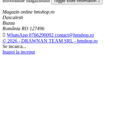
Informatiile magazinului
Toggle store information

Magazin online hmshop.ro
Dascalesti
Buzau
România RO 127496

WhatsApp 0766290092 contact@hmshop.ro
© 2026 - DRAWNAN TEAM SRL - hmshop.ro
Se incarca...
Inapoi la inceput