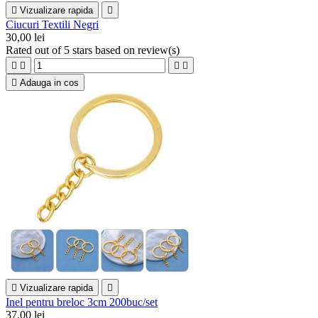

Vizualizare rapida

Ciucuri Textili Negri
30,00 lei
Rated
out of 5 stars based on
review(s)





Adauga in cos

Vizualizare rapida

Inel pentru breloc 3cm 200buc/set
37,00 lei