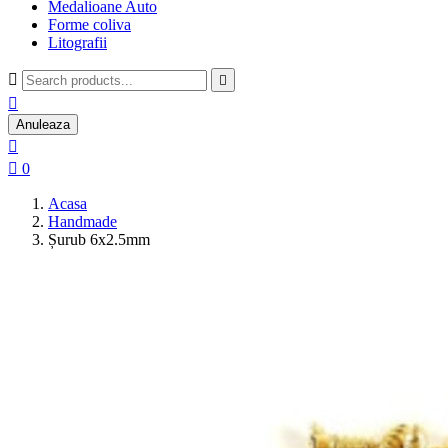
Medalioane Auto
Forme coliva
Litografii



Anuleaza


0
Acasa
Handmade
Șurub 6x2.5mm