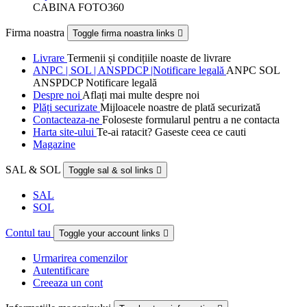
CABINA FOTO360
Firma noastra
Toggle firma noastra links

Livrare
Termenii și condițiile noaste de livrare
ANPC | SOL | ANSPDCP |Notificare legală
ANPC SOL
ANSPDCP Notificare legală
Despre noi
Aflați mai multe despre noi
Plăți securizate
Mijloacele noastre de plată securizată
Contacteaza-ne
Foloseste formularul pentru a ne contacta
Harta site-ului
Te-ai ratacit? Gaseste ceea ce cauti
Magazine
SAL & SOL
Toggle sal & sol links

SAL
SOL
Contul tau
Toggle your account links

Urmarirea comenzilor
Autentificare
Creeaza un cont