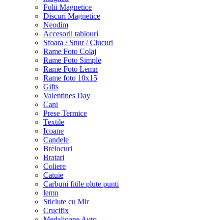
Folii Magnetice
Discuri Magnetice
Neodim
Accesorii tablouri
Sfoara / Snur / Ciucuri
Rame Foto Colaj
Rame Foto Simple
Rame Foto Lemn
Rame foto 10x15
Gifts
Valentines Day
Cani
Prese Termice
Textile
Icoane
Candele
Brelocuri
Bratari
Coliere
Catuie
Carbuni fitile plute punti
lemn
Sticlute cu Mir
Crucifix
Medalioane Auto