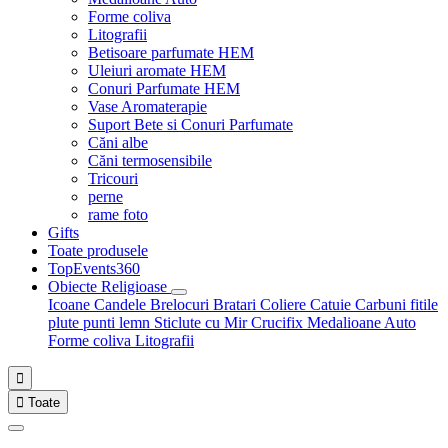
Forme coliva
Litografii
Betisoare parfumate HEM
Uleiuri aromate HEM
Conuri Parfumate HEM
Vase Aromaterapie
Suport Bete si Conuri Parfumate
Căni albe
Căni termosensibile
Tricouri
perne
rame foto
Gifts
Toate produsele
TopEvents360
Obiecte Religioase
Icoane
Candele
Brelocuri
Bratari
Coliere
Catuie
Carbuni fitile
plute punti
lemn
Sticlute cu Mir
Crucifix
Medalioane Auto
Forme coliva
Litografii


Toate