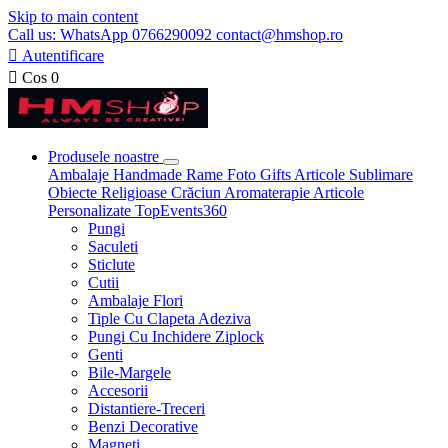
Skip to main content
Call us: WhatsApp 0766290092 contact@hmshop.ro

Autentificare

Cos
0
Produsele noastre
Ambalaje
Handmade
Rame Foto
Gifts
Articole Sublimare
Obiecte Religioase
Crăciun
Aromaterapie
Articole
Personalizate
TopEvents360
Pungi
Saculeti
Sticlute
Cutii
Ambalaje Flori
Tiple Cu Clapeta Adeziva
Pungi Cu Inchidere Ziplock
Genti
Bile-Margele
Accesorii
Distantiere-Treceri
Benzi Decorative
Magneti