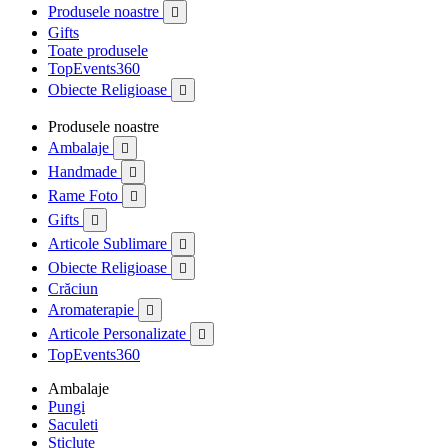
Produsele noastre

Gifts
Toate produsele
TopEvents360
Obiecte Religioase

Produsele noastre
Ambalaje

Handmade

Rame Foto

Gifts

Articole Sublimare

Obiecte Religioase

Crăciun
Aromaterapie

Articole Personalizate

TopEvents360
Ambalaje
Pungi
Saculeti
Sticlute