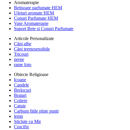
Aromaterapie
Betisoare parfumate HEM
Uleiuri aromate HEM
Conuri Parfumate HEM
Vase Aromaterapie
Suport Bete si Conuri Parfumate
Articole Personalizate
Căni albe
Căni termosensibile
Tricouri
perne
rame foto
Obiecte Religioase
Icoane
Candele
Brelocuri
Bratari
Coliere
Catuie
Carbuni fitile plute punti
lemn
Sticlute cu Mir
Crucifix