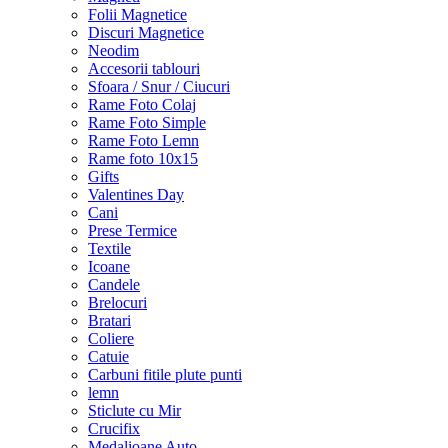
Folii Magnetice
Discuri Magnetice
Neodim
Accesorii tablouri
Sfoara / Snur / Ciucuri
Rame Foto Colaj
Rame Foto Simple
Rame Foto Lemn
Rame foto 10x15
Gifts
Valentines Day
Cani
Prese Termice
Textile
Icoane
Candele
Brelocuri
Bratari
Coliere
Catuie
Carbuni fitile plute punti
lemn
Sticlute cu Mir
Crucifix
Medalioane Auto