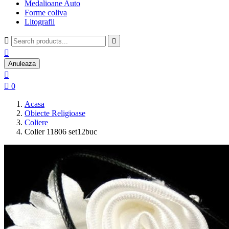
Medalioane Auto
Forme coliva
Litografii



Anuleaza


0
Acasa
Obiecte Religioase
Coliere
Colier 11806 set12buc