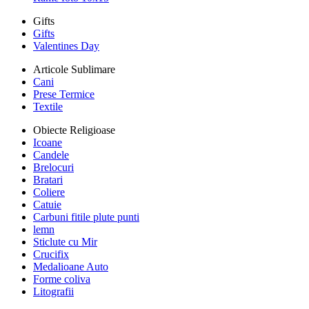
Gifts
Gifts
Valentines Day
Articole Sublimare
Cani
Prese Termice
Textile
Obiecte Religioase
Icoane
Candele
Brelocuri
Bratari
Coliere
Catuie
Carbuni fitile plute punti
lemn
Sticlute cu Mir
Crucifix
Medalioane Auto
Forme coliva
Litografii