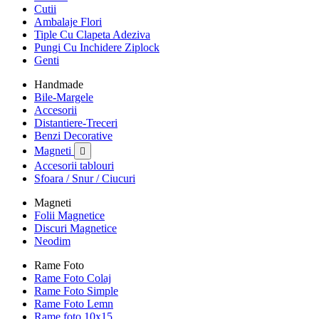
Cutii
Ambalaje Flori
Tiple Cu Clapeta Adeziva
Pungi Cu Inchidere Ziplock
Genti
Handmade
Bile-Margele
Accesorii
Distantiere-Treceri
Benzi Decorative
Magneti

Accesorii tablouri
Sfoara / Snur / Ciucuri
Magneti
Folii Magnetice
Discuri Magnetice
Neodim
Rame Foto
Rame Foto Colaj
Rame Foto Simple
Rame Foto Lemn
Rame foto 10x15