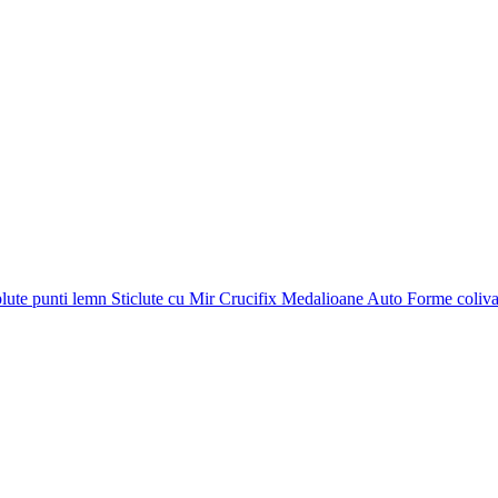
plute punti
lemn
Sticlute cu Mir
Crucifix
Medalioane Auto
Forme coliv