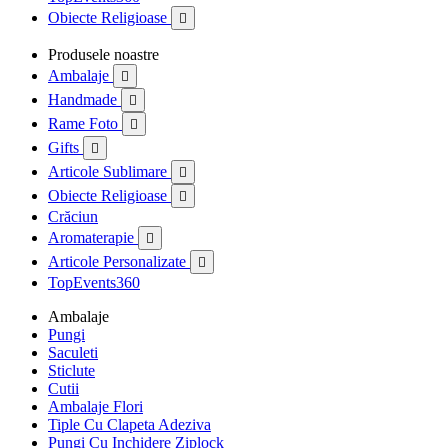
Obiecte Religioase

Produsele noastre
Ambalaje

Handmade

Rame Foto

Gifts

Articole Sublimare

Obiecte Religioase

Crăciun
Aromaterapie

Articole Personalizate

TopEvents360
Ambalaje
Pungi
Saculeti
Sticlute
Cutii
Ambalaje Flori
Tiple Cu Clapeta Adeziva
Pungi Cu Inchidere Ziplock