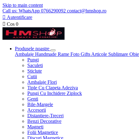
Skip to main content
Call us: WhatsApp 0766290092 contact@hmshop.ro

Autentificare

Cos
0
Produsele noastre
Ambalaje
Handmade
Rame Foto
Gifts
Articole Sublimare
Obie
Pungi
Saculeti
Sticlute
Cutii
Ambalaje Flori
Tiple Cu Clapeta Adeziva
Pungi Cu Inchidere Ziplock
Genti
Bile-Margele
Accesorii
Distantiere-Treceri
Benzi Decorative
Magneti
Folii Magnetice
Discuri Magnetice