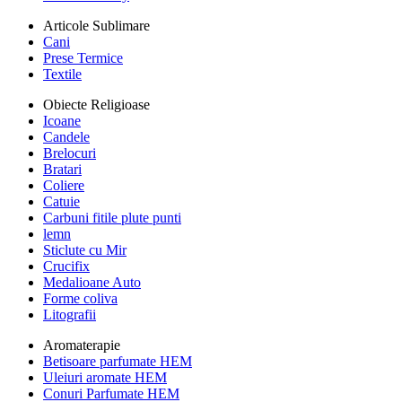
Articole Sublimare
Cani
Prese Termice
Textile
Obiecte Religioase
Icoane
Candele
Brelocuri
Bratari
Coliere
Catuie
Carbuni fitile plute punti
lemn
Sticlute cu Mir
Crucifix
Medalioane Auto
Forme coliva
Litografii
Aromaterapie
Betisoare parfumate HEM
Uleiuri aromate HEM
Conuri Parfumate HEM