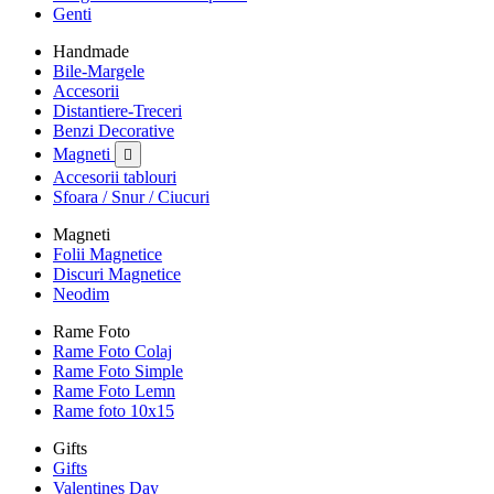
Genti
Handmade
Bile-Margele
Accesorii
Distantiere-Treceri
Benzi Decorative
Magneti

Accesorii tablouri
Sfoara / Snur / Ciucuri
Magneti
Folii Magnetice
Discuri Magnetice
Neodim
Rame Foto
Rame Foto Colaj
Rame Foto Simple
Rame Foto Lemn
Rame foto 10x15
Gifts
Gifts
Valentines Day