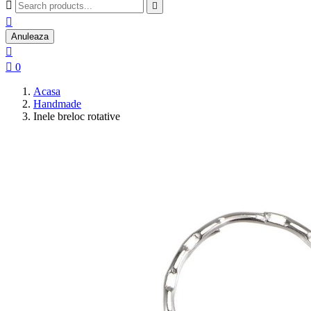



Anuleaza


0
Acasa
Handmade
Inele breloc rotative