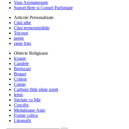
Vase Aromaterapie
Suport Bete si Conuri Parfumate
Articole Personalizate
Căni albe
Căni termosensibile
Tricouri
perne
rame foto
Obiecte Religioase
Icoane
Candele
Brelocuri
Bratari
Coliere
Catuie
Carbuni fitile plute punti
lemn
Sticlute cu Mir
Crucifix
Medalioane Auto
Forme coliva
Litografii