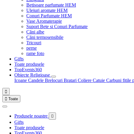
Betisoare parfumate HEM
Uleiuri aromate HEM
Conuri Parfumate HEM
Vase Aromaterapie
Suport Bete si Conuri Parfumate
Căni albe
Căni termosensibile
Tricouri
perne
rame foto
Gifts
Toate produsele
TopEvents360
Obiecte Religioase
Icoane
Candele
Brelocuri
Bratari
Coliere
Catuie
Carbuni fitile 


Toate
Produsele noastre

Gifts
Toate produsele
TopEvents360