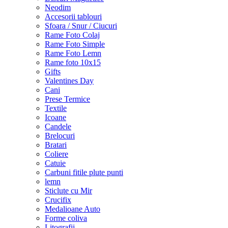
Neodim
Accesorii tablouri
Sfoara / Snur / Ciucuri
Rame Foto Colaj
Rame Foto Simple
Rame Foto Lemn
Rame foto 10x15
Gifts
Valentines Day
Cani
Prese Termice
Textile
Icoane
Candele
Brelocuri
Bratari
Coliere
Catuie
Carbuni fitile plute punti
lemn
Sticlute cu Mir
Crucifix
Medalioane Auto
Forme coliva
Litografii