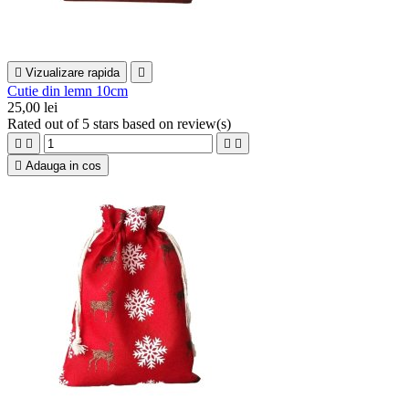

Vizualizare rapida

Cutie din lemn 10cm
25,00 lei
Rated
out of 5 stars based on
review(s)





Adauga in cos