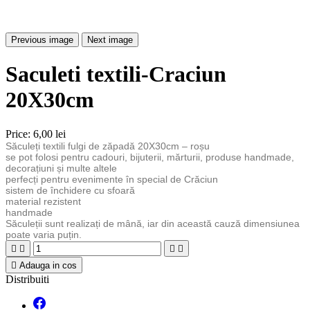
Previous image
Next image
Saculeti textili-Craciun
20X30cm
Price:
6,00 lei
Săculeți textili fulgi de zăpadă 20X30cm – roșu
se pot folosi pentru cadouri, bijuterii, mărturii, produse handmade,
decorațiuni și multe altele
perfecți pentru evenimente în special de Crăciun
sistem de închidere cu sfoară
material rezistent
handmade
Săculeții sunt realizați de mână, iar din această cauză dimensiunea
poate varia puțin.





Adauga in cos
Distribuiti