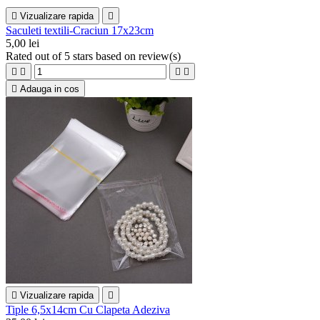

Vizualizare rapida

Saculeti textili-Craciun 17x23cm
5,00 lei
Rated
out of 5 stars based on
review(s)





Adauga in cos

Vizualizare rapida

Tiple 6,5x14cm Cu Clapeta Adeziva