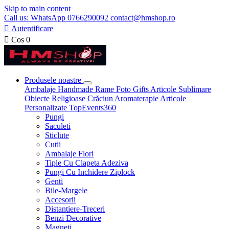
Skip to main content
Call us: WhatsApp 0766290092 contact@hmshop.ro

Autentificare

Cos
0
Produsele noastre
Ambalaje
Handmade
Rame Foto
Gifts
Articole Sublimare
Obiecte Religioase
Crăciun
Aromaterapie
Articole
Personalizate
TopEvents360
Pungi
Saculeti
Sticlute
Cutii
Ambalaje Flori
Tiple Cu Clapeta Adeziva
Pungi Cu Inchidere Ziplock
Genti
Bile-Margele
Accesorii
Distantiere-Treceri
Benzi Decorative
Magneti