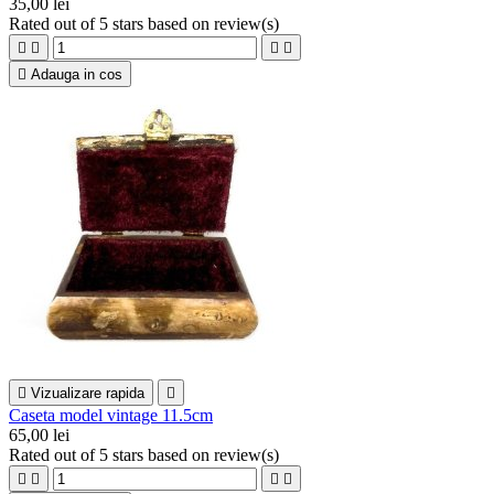
35,00 lei
Rated
out of 5 stars based on
review(s)





Adauga in cos

Vizualizare rapida

Caseta model vintage 11.5cm
65,00 lei
Rated
out of 5 stars based on
review(s)



