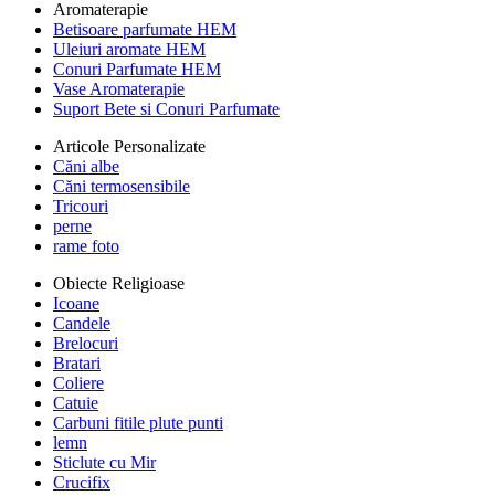
Aromaterapie
Betisoare parfumate HEM
Uleiuri aromate HEM
Conuri Parfumate HEM
Vase Aromaterapie
Suport Bete si Conuri Parfumate
Articole Personalizate
Căni albe
Căni termosensibile
Tricouri
perne
rame foto
Obiecte Religioase
Icoane
Candele
Brelocuri
Bratari
Coliere
Catuie
Carbuni fitile plute punti
lemn
Sticlute cu Mir
Crucifix