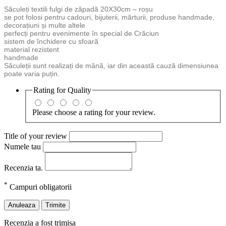
Săculeți textili fulgi de zăpadă 20X30cm – roșu
se pot folosi pentru cadouri, bijuterii, mărturii, produse handmade,
decorațiuni și multe altele
perfecți pentru evenimente în special de Crăciun
sistem de închidere cu sfoară
material rezistent
handmade
Săculeții sunt realizați de mână, iar din această cauză dimensiunea
poate varia puțin.
Rating for
Quality
Please choose a rating for your review.
Title of your review
Numele tau
Recenzia ta.
*
Campuri obligatorii
Anuleaza
Trimite
Recenzia a fost trimisa