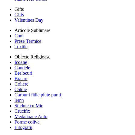
Gifts
Gifts
Valentines Day
Articole Sublimare
Cani
Prese Termice
Textile
Obiecte Religioase
Icoane
Candele
Brelocuri
Bratari
Coliere
Catuie
Carbuni fitile plute punti
lemn
Sticlute cu Mir
Crucifix
Medalioane Auto
Forme coliva
Litografii