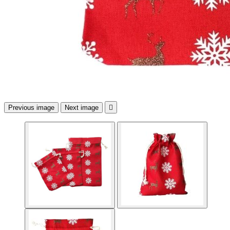
Previous image
Next image
