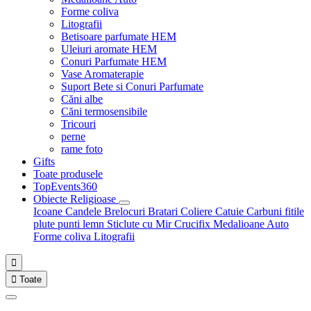
Forme coliva
Litografii
Betisoare parfumate HEM
Uleiuri aromate HEM
Conuri Parfumate HEM
Vase Aromaterapie
Suport Bete si Conuri Parfumate
Căni albe
Căni termosensibile
Tricouri
perne
rame foto
Gifts
Toate produsele
TopEvents360
Obiecte Religioase
Icoane
Candele
Brelocuri
Bratari
Coliere
Catuie
Carbuni fitile
plute punti
lemn
Sticlute cu Mir
Crucifix
Medalioane Auto
Forme coliva
Litografii


Toate