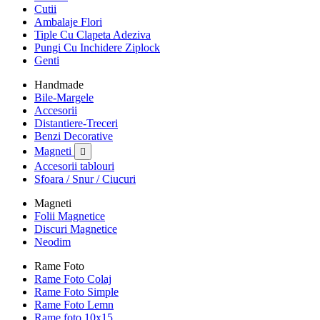
Cutii
Ambalaje Flori
Tiple Cu Clapeta Adeziva
Pungi Cu Inchidere Ziplock
Genti
Handmade
Bile-Margele
Accesorii
Distantiere-Treceri
Benzi Decorative
Magneti

Accesorii tablouri
Sfoara / Snur / Ciucuri
Magneti
Folii Magnetice
Discuri Magnetice
Neodim
Rame Foto
Rame Foto Colaj
Rame Foto Simple
Rame Foto Lemn
Rame foto 10x15