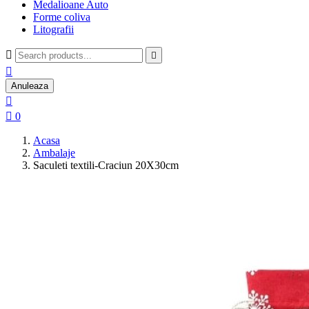
Medalioane Auto
Forme coliva
Litografii



Anuleaza


0
Acasa
Ambalaje
Saculeti textili-Craciun 20X30cm