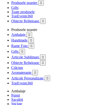
Produsele noastre

Gifts
Toate produsele
TopEvents360
Obiecte Religioase

Produsele noastre
Ambalaje

Handmade

Rame Foto

Gifts

Articole Sublimare

Obiecte Religioase

Crăciun
Aromaterapie

Articole Personalizate

TopEvents360
Ambalaje
Pungi
Saculeti
Sticlute