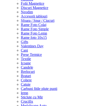
Folii Magnetice
Discuri Magnetice
Neodim
Accesorii tablouri
Sfoara / Snur / Ciucuri
Rame Foto Colaj
Rame Foto Simple
Rame Foto Lemn
Rame foto 10x15
Gifts
Valentines Day
Cani
Prese Termice
Textile
Icoane
Candele
Brelocuri
Bratari
Coliere
Catuie
Carbuni fitile plute punti
lemn
Sticlute cu Mir
Crucifix
Medalioane Auto