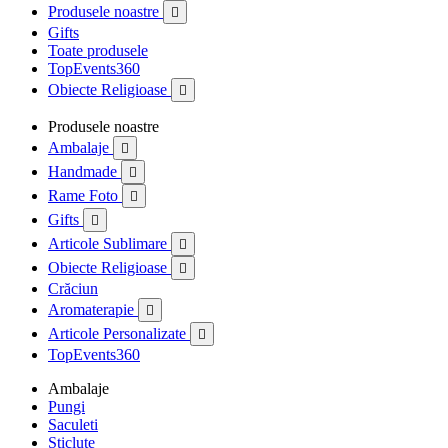
Produsele noastre

Gifts
Toate produsele
TopEvents360
Obiecte Religioase

Produsele noastre
Ambalaje

Handmade

Rame Foto

Gifts

Articole Sublimare

Obiecte Religioase

Crăciun
Aromaterapie

Articole Personalizate

TopEvents360
Ambalaje
Pungi
Saculeti
Sticlute