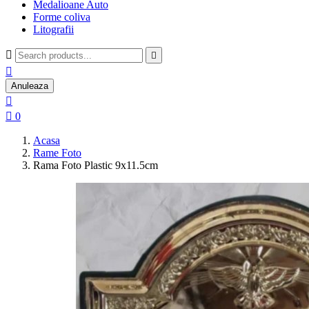
Medalioane Auto
Forme coliva
Litografii



Anuleaza


0
Acasa
Rame Foto
Rama Foto Plastic 9x11.5cm