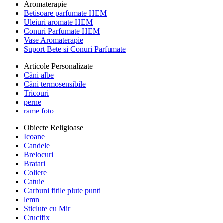
Aromaterapie
Betisoare parfumate HEM
Uleiuri aromate HEM
Conuri Parfumate HEM
Vase Aromaterapie
Suport Bete si Conuri Parfumate
Articole Personalizate
Căni albe
Căni termosensibile
Tricouri
perne
rame foto
Obiecte Religioase
Icoane
Candele
Brelocuri
Bratari
Coliere
Catuie
Carbuni fitile plute punti
lemn
Sticlute cu Mir
Crucifix