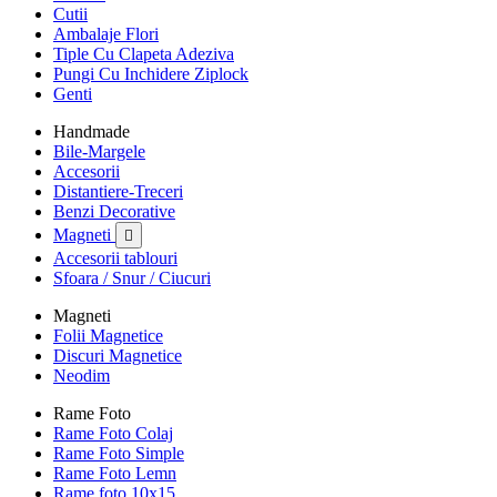
Cutii
Ambalaje Flori
Tiple Cu Clapeta Adeziva
Pungi Cu Inchidere Ziplock
Genti
Handmade
Bile-Margele
Accesorii
Distantiere-Treceri
Benzi Decorative
Magneti

Accesorii tablouri
Sfoara / Snur / Ciucuri
Magneti
Folii Magnetice
Discuri Magnetice
Neodim
Rame Foto
Rame Foto Colaj
Rame Foto Simple
Rame Foto Lemn
Rame foto 10x15