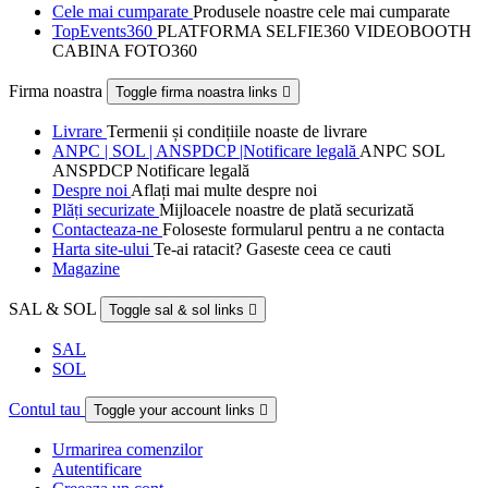
Cele mai cumparate
Produsele noastre cele mai cumparate
TopEvents360
PLATFORMA SELFIE360 VIDEOBOOTH
CABINA FOTO360
Firma noastra
Toggle firma noastra links

Livrare
Termenii și condițiile noaste de livrare
ANPC | SOL | ANSPDCP |Notificare legală
ANPC SOL
ANSPDCP Notificare legală
Despre noi
Aflați mai multe despre noi
Plăți securizate
Mijloacele noastre de plată securizată
Contacteaza-ne
Foloseste formularul pentru a ne contacta
Harta site-ului
Te-ai ratacit? Gaseste ceea ce cauti
Magazine
SAL & SOL
Toggle sal & sol links

SAL
SOL
Contul tau
Toggle your account links

Urmarirea comenzilor
Autentificare