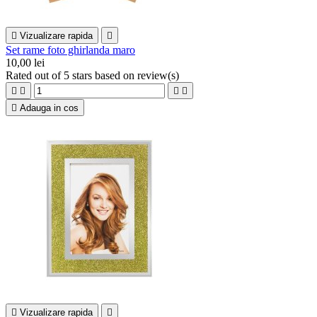

Vizualizare rapida

Set rame foto ghirlanda maro
10,00 lei
Rated
out of 5 stars based on
review(s)





Adauga in cos

Vizualizare rapida
