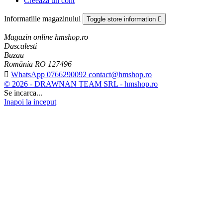
Creeaza un cont
Informatiile magazinului
Toggle store information

Magazin online hmshop.ro
Dascalesti
Buzau
România RO 127496

WhatsApp 0766290092 contact@hmshop.ro
© 2026 - DRAWNAN TEAM SRL - hmshop.ro
Se incarca...
Inapoi la inceput