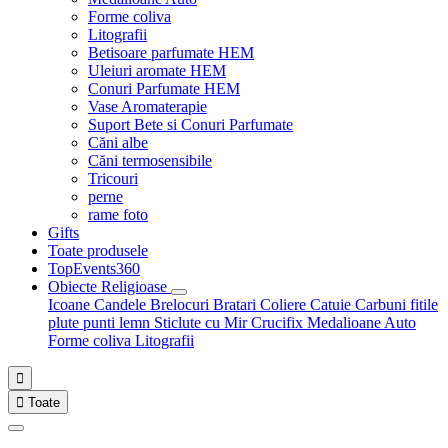
Forme coliva
Litografii
Betisoare parfumate HEM
Uleiuri aromate HEM
Conuri Parfumate HEM
Vase Aromaterapie
Suport Bete si Conuri Parfumate
Căni albe
Căni termosensibile
Tricouri
perne
rame foto
Gifts
Toate produsele
TopEvents360
Obiecte Religioase
Icoane
Candele
Brelocuri
Bratari
Coliere
Catuie
Carbuni fitile
plute punti
lemn
Sticlute cu Mir
Crucifix
Medalioane Auto
Forme coliva
Litografii


Toate