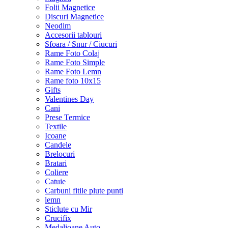
Folii Magnetice
Discuri Magnetice
Neodim
Accesorii tablouri
Sfoara / Snur / Ciucuri
Rame Foto Colaj
Rame Foto Simple
Rame Foto Lemn
Rame foto 10x15
Gifts
Valentines Day
Cani
Prese Termice
Textile
Icoane
Candele
Brelocuri
Bratari
Coliere
Catuie
Carbuni fitile plute punti
lemn
Sticlute cu Mir
Crucifix
Medalioane Auto