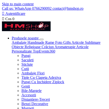
Skip to main content
Call us: WhatsApp 0766290092 contact@hmshop.ro

Autentificare

Cos
0
Produsele noastre
Ambalaje
Handmade
Rame Foto
Gifts
Articole Sublimare
Obiecte Religioase
Crăciun
Aromaterapie
Articole
Personalizate
TopEvents360
Pungi
Saculeti
Sticlute
Cutii
Ambalaje Flori
Tiple Cu Clapeta Adeziva
Pungi Cu Inchidere Ziplock
Genti
Bile-Margele
Accesorii
Distantiere-Treceri
Benzi Decorative
Magneti