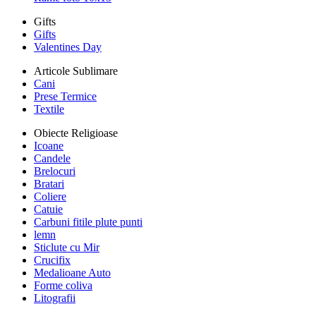
Gifts
Gifts
Valentines Day
Articole Sublimare
Cani
Prese Termice
Textile
Obiecte Religioase
Icoane
Candele
Brelocuri
Bratari
Coliere
Catuie
Carbuni fitile plute punti
lemn
Sticlute cu Mir
Crucifix
Medalioane Auto
Forme coliva
Litografii