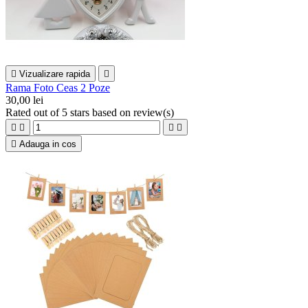

Vizualizare rapida

Rama Foto Ceas 2 Poze
30,00 lei
Rated
out of 5 stars based on
review(s)





Adauga in cos