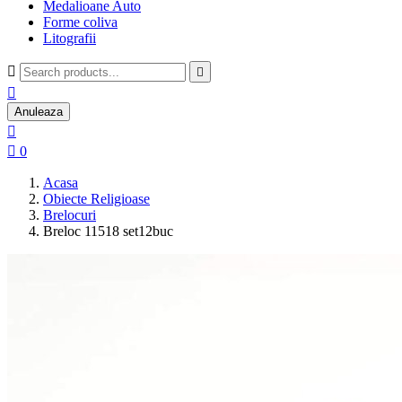
Medalioane Auto
Forme coliva
Litografii



Anuleaza


0
Acasa
Obiecte Religioase
Brelocuri
Breloc 11518 set12buc