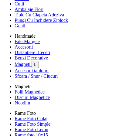
Cutii
Ambalaje Flori
Tiple Cu Clapeta Adeziva
Pungi Cu Inchidere Ziplock
Genti
Handmade
Bile-Margele
Accesorii
Distantiere-Treceri
Benzi Decorative
Magneti

Accesorii tablouri
Sfoara / Snur / Ciucuri
Magneti
Folii Magnetice
Discuri Magnetice
Neodim
Rame Foto
Rame Foto Colaj
Rame Foto Simple
Rame Foto Lemn
Rame foto 10x15