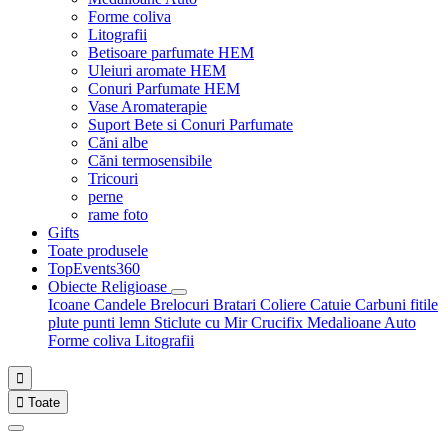
Forme coliva
Litografii
Betisoare parfumate HEM
Uleiuri aromate HEM
Conuri Parfumate HEM
Vase Aromaterapie
Suport Bete si Conuri Parfumate
Căni albe
Căni termosensibile
Tricouri
perne
rame foto
Gifts
Toate produsele
TopEvents360
Obiecte Religioase
Icoane
Candele
Brelocuri
Bratari
Coliere
Catuie
Carbuni fitile
plute punti
lemn
Sticlute cu Mir
Crucifix
Medalioane Auto
Forme coliva
Litografii


Toate