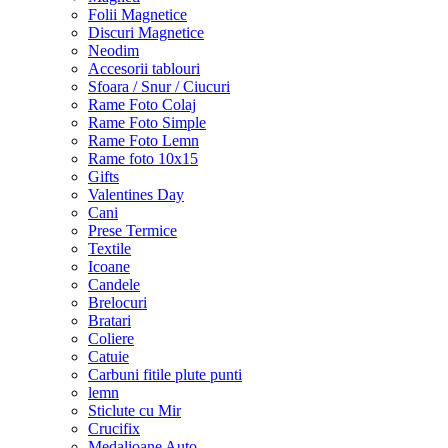
Folii Magnetice
Discuri Magnetice
Neodim
Accesorii tablouri
Sfoara / Snur / Ciucuri
Rame Foto Colaj
Rame Foto Simple
Rame Foto Lemn
Rame foto 10x15
Gifts
Valentines Day
Cani
Prese Termice
Textile
Icoane
Candele
Brelocuri
Bratari
Coliere
Catuie
Carbuni fitile plute punti
lemn
Sticlute cu Mir
Crucifix
Medalioane Auto