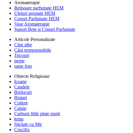
Aromaterapie
Betisoare parfumate HEM
Uleiuri aromate HEM
Conuri Parfumate HEM
Vase Aromaterapie
Suport Bete si Conuri Parfumate
Articole Personalizate
Căni albe
Căni termosensibile
Tricouri
perne
rame foto
Obiecte Religioase
Icoane
Candele
Brelocuri
Bratari
Coliere
Catuie
Carbuni fitile plute punti
lemn
Sticlute cu Mir
Crucifix