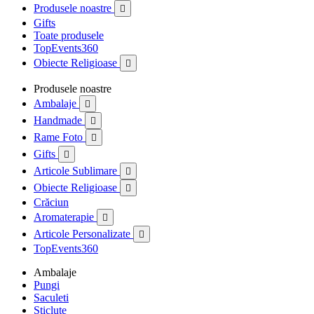
Produsele noastre

Gifts
Toate produsele
TopEvents360
Obiecte Religioase

Produsele noastre
Ambalaje

Handmade

Rame Foto

Gifts

Articole Sublimare

Obiecte Religioase

Crăciun
Aromaterapie

Articole Personalizate

TopEvents360
Ambalaje
Pungi
Saculeti
Sticlute