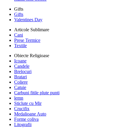
Gifts
Gifts
Valentines Day
Articole Sublimare
Cani
Prese Termice
Textile
Obiecte Religioase
Icoane
Candele
Brelocuri
Bratari
Coliere
Catuie
Carbuni fitile plute punti
lemn
Sticlute cu Mir
Crucifix
Medalioane Auto
Forme coliva
Litografii