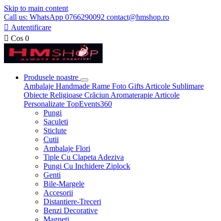
Skip to main content
Call us: WhatsApp 0766290092 contact@hmshop.ro

Autentificare

Cos
0
Produsele noastre
Ambalaje
Handmade
Rame Foto
Gifts
Articole Sublimare
Obiecte Religioase
Crăciun
Aromaterapie
Articole
Personalizate
TopEvents360
Pungi
Saculeti
Sticlute
Cutii
Ambalaje Flori
Tiple Cu Clapeta Adeziva
Pungi Cu Inchidere Ziplock
Genti
Bile-Margele
Accesorii
Distantiere-Treceri
Benzi Decorative
Magneti