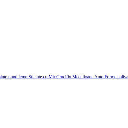
plute punti
lemn
Sticlute cu Mir
Crucifix
Medalioane Auto
Forme coliv