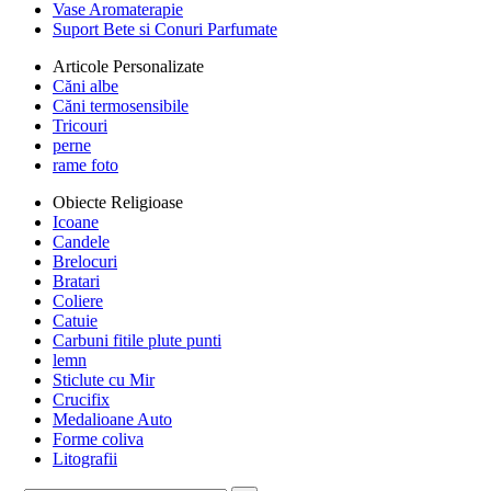
Vase Aromaterapie
Suport Bete si Conuri Parfumate
Articole Personalizate
Căni albe
Căni termosensibile
Tricouri
perne
rame foto
Obiecte Religioase
Icoane
Candele
Brelocuri
Bratari
Coliere
Catuie
Carbuni fitile plute punti
lemn
Sticlute cu Mir
Crucifix
Medalioane Auto
Forme coliva
Litografii