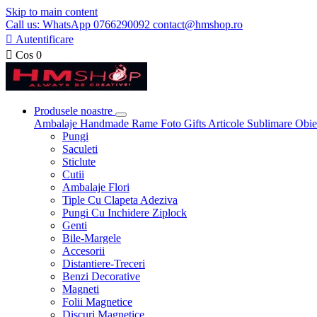
Skip to main content
Call us: WhatsApp 0766290092 contact@hmshop.ro

Autentificare

Cos
0
Produsele noastre
Ambalaje
Handmade
Rame Foto
Gifts
Articole Sublimare
Obie
Pungi
Saculeti
Sticlute
Cutii
Ambalaje Flori
Tiple Cu Clapeta Adeziva
Pungi Cu Inchidere Ziplock
Genti
Bile-Margele
Accesorii
Distantiere-Treceri
Benzi Decorative
Magneti
Folii Magnetice
Discuri Magnetice