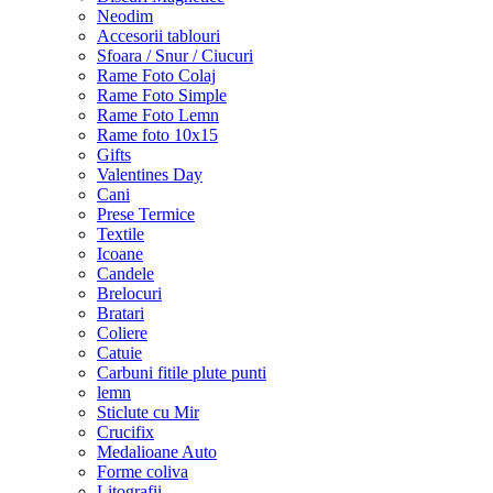
Neodim
Accesorii tablouri
Sfoara / Snur / Ciucuri
Rame Foto Colaj
Rame Foto Simple
Rame Foto Lemn
Rame foto 10x15
Gifts
Valentines Day
Cani
Prese Termice
Textile
Icoane
Candele
Brelocuri
Bratari
Coliere
Catuie
Carbuni fitile plute punti
lemn
Sticlute cu Mir
Crucifix
Medalioane Auto
Forme coliva
Litografii