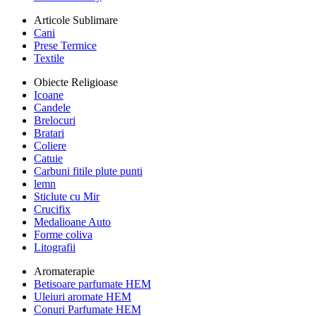
Articole Sublimare
Cani
Prese Termice
Textile
Obiecte Religioase
Icoane
Candele
Brelocuri
Bratari
Coliere
Catuie
Carbuni fitile plute punti
lemn
Sticlute cu Mir
Crucifix
Medalioane Auto
Forme coliva
Litografii
Aromaterapie
Betisoare parfumate HEM
Uleiuri aromate HEM
Conuri Parfumate HEM