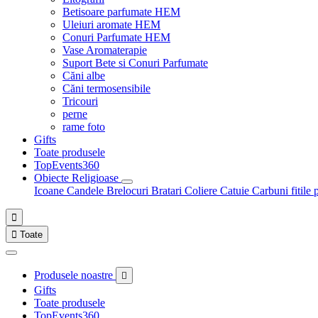
Betisoare parfumate HEM
Uleiuri aromate HEM
Conuri Parfumate HEM
Vase Aromaterapie
Suport Bete si Conuri Parfumate
Căni albe
Căni termosensibile
Tricouri
perne
rame foto
Gifts
Toate produsele
TopEvents360
Obiecte Religioase
Icoane
Candele
Brelocuri
Bratari
Coliere
Catuie
Carbuni fitile 


Toate
Produsele noastre

Gifts
Toate produsele
TopEvents360