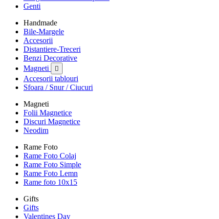
Genti
Handmade
Bile-Margele
Accesorii
Distantiere-Treceri
Benzi Decorative
Magneti

Accesorii tablouri
Sfoara / Snur / Ciucuri
Magneti
Folii Magnetice
Discuri Magnetice
Neodim
Rame Foto
Rame Foto Colaj
Rame Foto Simple
Rame Foto Lemn
Rame foto 10x15
Gifts
Gifts
Valentines Day