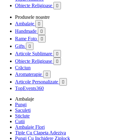
Obiecte Religioase

Produsele noastre
Ambalaje

Handmade

Rame Foto

Gifts

Articole Sublimare

Obiecte Religioase

Crăciun
Aromaterapie

Articole Personalizate

TopEvents360
Ambalaje
Pungi
Saculeti
Sticlute
Cutii
Ambalaje Flori
Tiple Cu Clapeta Adeziva
Pungi Cu Inchidere Ziplock