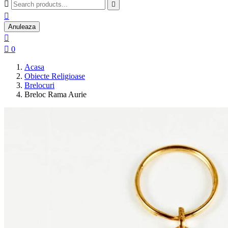



Anuleaza


0
Acasa
Obiecte Religioase
Brelocuri
Breloc Rama Aurie