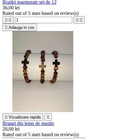
Brațări marmorate set de 12
36,00 lei
Rated
out of 5 stars based on
review(s)





Adauga in cos

Vizualizare rapida

Bratari din lemn de maslin
20,00 lei
Rated
out of 5 stars based on
review(s)