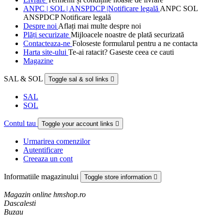
ANPC | SOL | ANSPDCP |Notificare legală
ANPC SOL
ANSPDCP Notificare legală
Despre noi
Aflați mai multe despre noi
Plăți securizate
Mijloacele noastre de plată securizată
Contacteaza-ne
Foloseste formularul pentru a ne contacta
Harta site-ului
Te-ai ratacit? Gaseste ceea ce cauti
Magazine
SAL & SOL
Toggle sal & sol links

SAL
SOL
Contul tau
Toggle your account links

Urmarirea comenzilor
Autentificare
Creeaza un cont
Informatiile magazinului
Toggle store information

Magazin online hmshop.ro
Dascalesti
Buzau