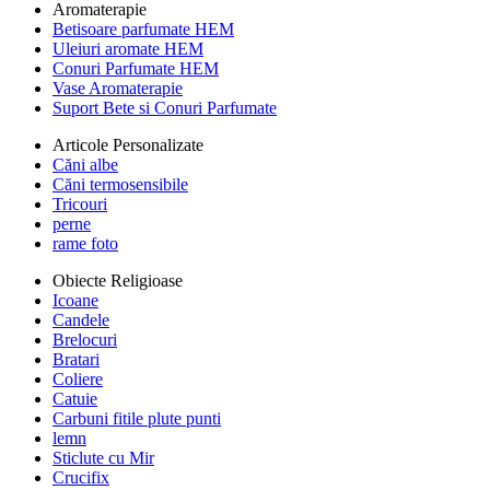
Aromaterapie
Betisoare parfumate HEM
Uleiuri aromate HEM
Conuri Parfumate HEM
Vase Aromaterapie
Suport Bete si Conuri Parfumate
Articole Personalizate
Căni albe
Căni termosensibile
Tricouri
perne
rame foto
Obiecte Religioase
Icoane
Candele
Brelocuri
Bratari
Coliere
Catuie
Carbuni fitile plute punti
lemn
Sticlute cu Mir
Crucifix