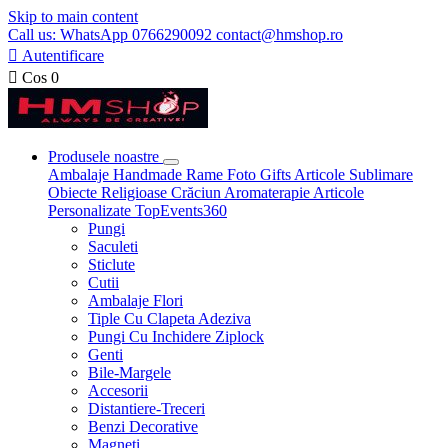
Skip to main content
Call us: WhatsApp 0766290092 contact@hmshop.ro

Autentificare

Cos
0
Produsele noastre
Ambalaje
Handmade
Rame Foto
Gifts
Articole Sublimare
Obiecte Religioase
Crăciun
Aromaterapie
Articole
Personalizate
TopEvents360
Pungi
Saculeti
Sticlute
Cutii
Ambalaje Flori
Tiple Cu Clapeta Adeziva
Pungi Cu Inchidere Ziplock
Genti
Bile-Margele
Accesorii
Distantiere-Treceri
Benzi Decorative
Magneti