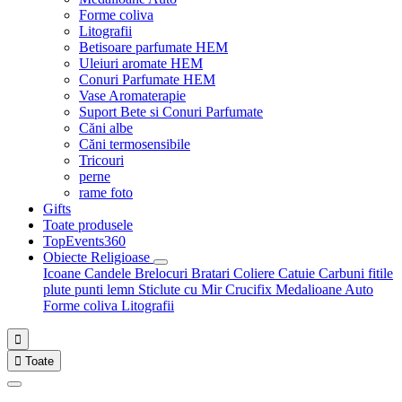
Forme coliva
Litografii
Betisoare parfumate HEM
Uleiuri aromate HEM
Conuri Parfumate HEM
Vase Aromaterapie
Suport Bete si Conuri Parfumate
Căni albe
Căni termosensibile
Tricouri
perne
rame foto
Gifts
Toate produsele
TopEvents360
Obiecte Religioase
Icoane
Candele
Brelocuri
Bratari
Coliere
Catuie
Carbuni fitile
plute punti
lemn
Sticlute cu Mir
Crucifix
Medalioane Auto
Forme coliva
Litografii


Toate