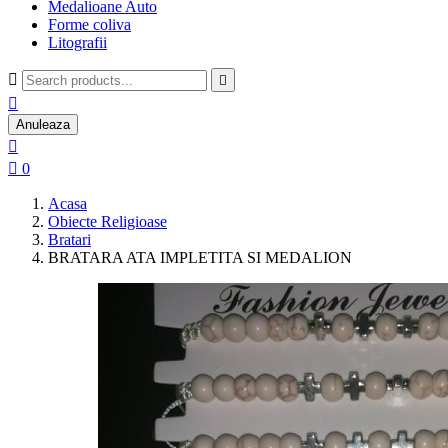
Medalioane Auto
Forme coliva
Litografii



Anuleaza


0
Acasa
Obiecte Religioase
Bratari
BRATARA ATA IMPLETITA SI MEDALION