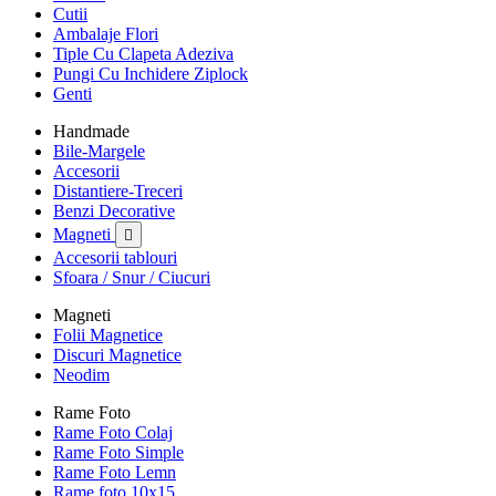
Cutii
Ambalaje Flori
Tiple Cu Clapeta Adeziva
Pungi Cu Inchidere Ziplock
Genti
Handmade
Bile-Margele
Accesorii
Distantiere-Treceri
Benzi Decorative
Magneti

Accesorii tablouri
Sfoara / Snur / Ciucuri
Magneti
Folii Magnetice
Discuri Magnetice
Neodim
Rame Foto
Rame Foto Colaj
Rame Foto Simple
Rame Foto Lemn
Rame foto 10x15