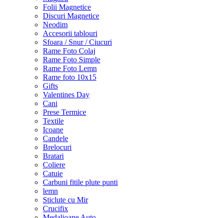
Folii Magnetice
Discuri Magnetice
Neodim
Accesorii tablouri
Sfoara / Snur / Ciucuri
Rame Foto Colaj
Rame Foto Simple
Rame Foto Lemn
Rame foto 10x15
Gifts
Valentines Day
Cani
Prese Termice
Textile
Icoane
Candele
Brelocuri
Bratari
Coliere
Catuie
Carbuni fitile plute punti
lemn
Sticlute cu Mir
Crucifix
Medalioane Auto