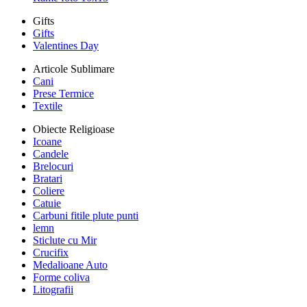
Gifts
Gifts
Valentines Day
Articole Sublimare
Cani
Prese Termice
Textile
Obiecte Religioase
Icoane
Candele
Brelocuri
Bratari
Coliere
Catuie
Carbuni fitile plute punti
lemn
Sticlute cu Mir
Crucifix
Medalioane Auto
Forme coliva
Litografii