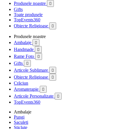
Produsele noastre

Gifts
Toate produsele
TopEvents360
Obiecte Religioase

Produsele noastre
Ambalaje

Handmade

Rame Foto

Gifts

Articole Sublimare

Obiecte Religioase

Crăciun
Aromaterapie

Articole Personalizate

TopEvents360
Ambalaje
Pungi
Saculeti
Sticlute