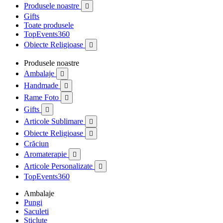
Produsele noastre

Gifts
Toate produsele
TopEvents360
Obiecte Religioase

Produsele noastre
Ambalaje

Handmade

Rame Foto

Gifts

Articole Sublimare

Obiecte Religioase

Crăciun
Aromaterapie

Articole Personalizate

TopEvents360
Ambalaje
Pungi
Saculeti
Sticlute