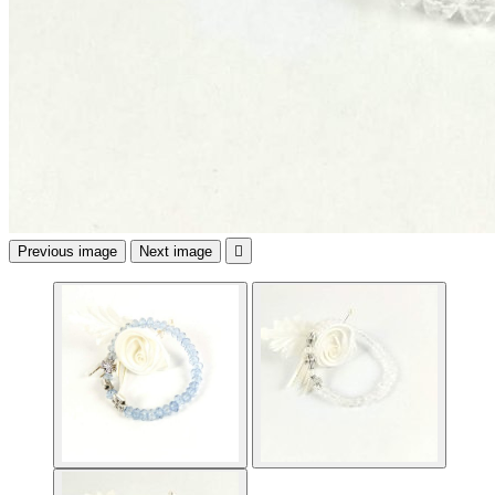
Previous image
Next image
