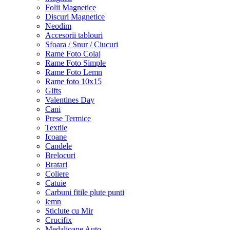
Folii Magnetice
Discuri Magnetice
Neodim
Accesorii tablouri
Sfoara / Snur / Ciucuri
Rame Foto Colaj
Rame Foto Simple
Rame Foto Lemn
Rame foto 10x15
Gifts
Valentines Day
Cani
Prese Termice
Textile
Icoane
Candele
Brelocuri
Bratari
Coliere
Catuie
Carbuni fitile plute punti
lemn
Sticlute cu Mir
Crucifix
Medalioane Auto