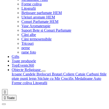
Forme coliva
Litografii
Betisoare parfumate HEM
Uleiuri aromate HEM
Conuri Parfumate HEM
Vase Aromaterapie
Suport Bete si Conuri Parfumate
Căni albe
Căni termosensibile
Tricouri
perne
rame foto
Gifts
Toate produsele
TopEvents360
Obiecte Religioase
Icoane
Candele
Brelocuri
Bratari
Coliere
Catuie
Carbuni fitile
plute punti
lemn
Sticlute cu Mir
Crucifix
Medalioane Auto
Forme coliva
Litografii


Toate