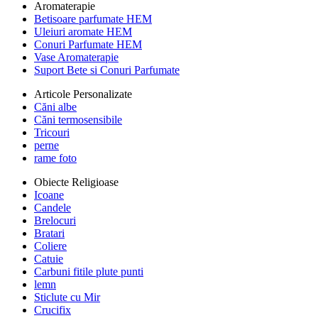
Aromaterapie
Betisoare parfumate HEM
Uleiuri aromate HEM
Conuri Parfumate HEM
Vase Aromaterapie
Suport Bete si Conuri Parfumate
Articole Personalizate
Căni albe
Căni termosensibile
Tricouri
perne
rame foto
Obiecte Religioase
Icoane
Candele
Brelocuri
Bratari
Coliere
Catuie
Carbuni fitile plute punti
lemn
Sticlute cu Mir
Crucifix