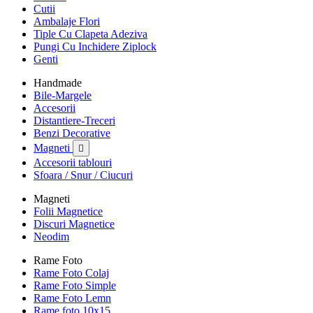
Cutii
Ambalaje Flori
Tiple Cu Clapeta Adeziva
Pungi Cu Inchidere Ziplock
Genti
Handmade
Bile-Margele
Accesorii
Distantiere-Treceri
Benzi Decorative
Magneti

Accesorii tablouri
Sfoara / Snur / Ciucuri
Magneti
Folii Magnetice
Discuri Magnetice
Neodim
Rame Foto
Rame Foto Colaj
Rame Foto Simple
Rame Foto Lemn
Rame foto 10x15