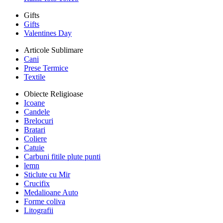
Gifts
Gifts
Valentines Day
Articole Sublimare
Cani
Prese Termice
Textile
Obiecte Religioase
Icoane
Candele
Brelocuri
Bratari
Coliere
Catuie
Carbuni fitile plute punti
lemn
Sticlute cu Mir
Crucifix
Medalioane Auto
Forme coliva
Litografii