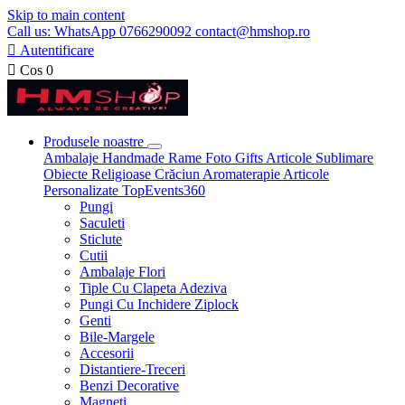
Skip to main content
Call us: WhatsApp 0766290092 contact@hmshop.ro

Autentificare

Cos
0
Produsele noastre
Ambalaje
Handmade
Rame Foto
Gifts
Articole Sublimare
Obiecte Religioase
Crăciun
Aromaterapie
Articole
Personalizate
TopEvents360
Pungi
Saculeti
Sticlute
Cutii
Ambalaje Flori
Tiple Cu Clapeta Adeziva
Pungi Cu Inchidere Ziplock
Genti
Bile-Margele
Accesorii
Distantiere-Treceri
Benzi Decorative
Magneti