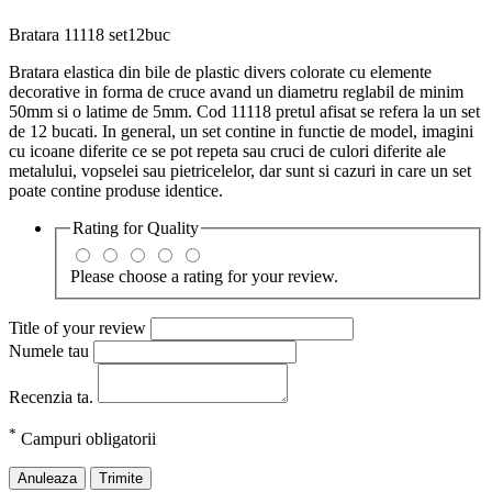
Bratara 11118 set12buc
Bratara elastica din bile de plastic divers colorate cu elemente
decorative in forma de cruce avand un diametru reglabil de minim
50mm si o latime de 5mm. Cod 11118 pretul afisat se refera la un set
de 12 bucati. In general, un set contine in functie de model, imagini
cu icoane diferite ce se pot repeta sau cruci de culori diferite ale
metalului, vopselei sau pietricelelor, dar sunt si cazuri in care un set
poate contine produse identice.
Rating for
Quality
Please choose a rating for your review.
Title of your review
Numele tau
Recenzia ta.
*
Campuri obligatorii
Anuleaza
Trimite