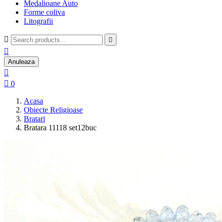
Medalioane Auto
Forme coliva
Litografii



Anuleaza


0
Acasa
Obiecte Religioase
Bratari
Bratara 11118 set12buc