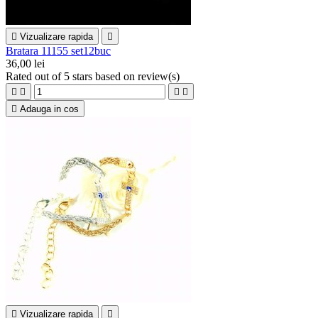

Vizualizare rapida

Bratara 11155 set12buc
36,00 lei
Rated
out of 5 stars based on
review(s)





Adauga in cos

Vizualizare rapida
