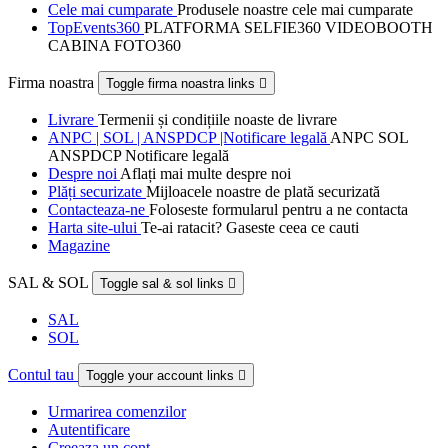
Cele mai cumparate
Produsele noastre cele mai cumparate
TopEvents360
PLATFORMA SELFIE360 VIDEOBOOTH
CABINA FOTO360
Firma noastra
Toggle firma noastra links

Livrare
Termenii și condițiile noaste de livrare
ANPC | SOL | ANSPDCP |Notificare legală
ANPC SOL
ANSPDCP Notificare legală
Despre noi
Aflați mai multe despre noi
Plăți securizate
Mijloacele noastre de plată securizată
Contacteaza-ne
Foloseste formularul pentru a ne contacta
Harta site-ului
Te-ai ratacit? Gaseste ceea ce cauti
Magazine
SAL & SOL
Toggle sal & sol links

SAL
SOL
Contul tau
Toggle your account links

Urmarirea comenzilor
Autentificare
Creeaza un cont