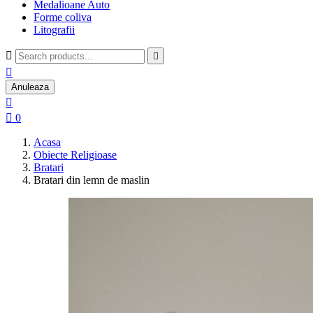
Medalioane Auto
Forme coliva
Litografii



Anuleaza


0
Acasa
Obiecte Religioase
Bratari
Bratari din lemn de maslin