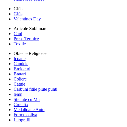
Gifts
Gifts
Valentines Day
Articole Sublimare
Cani
Prese Termice
Textile
Obiecte Religioase
Icoane
Candele
Brelocuri
Bratari
Coliere
Catuie
Carbuni fitile plute punti
lemn
Sticlute cu Mir
Crucifix
Medalioane Auto
Forme coliva
Litografii