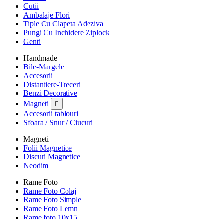
Cutii
Ambalaje Flori
Tiple Cu Clapeta Adeziva
Pungi Cu Inchidere Ziplock
Genti
Handmade
Bile-Margele
Accesorii
Distantiere-Treceri
Benzi Decorative
Magneti

Accesorii tablouri
Sfoara / Snur / Ciucuri
Magneti
Folii Magnetice
Discuri Magnetice
Neodim
Rame Foto
Rame Foto Colaj
Rame Foto Simple
Rame Foto Lemn
Rame foto 10x15