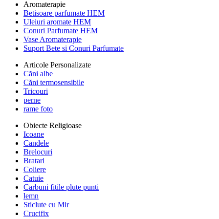
Aromaterapie
Betisoare parfumate HEM
Uleiuri aromate HEM
Conuri Parfumate HEM
Vase Aromaterapie
Suport Bete si Conuri Parfumate
Articole Personalizate
Căni albe
Căni termosensibile
Tricouri
perne
rame foto
Obiecte Religioase
Icoane
Candele
Brelocuri
Bratari
Coliere
Catuie
Carbuni fitile plute punti
lemn
Sticlute cu Mir
Crucifix