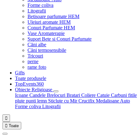
Forme coliva
Litografii
Betisoare parfumate HEM
Uleiuri aromate HEM
Conuri Parfumate HEM
Vase Aromaterapie
Suport Bete si Conuri Parfumate
Căni albe
Căni termosensibile
Tricouri
perne
rame foto
Gifts
Toate produsele
TopEvents360
Obiecte Religioase
Icoane
Candele
Brelocuri
Bratari
Coliere
Catuie
Carbuni fitile
plute punti
lemn
Sticlute cu Mir
Crucifix
Medalioane Auto
Forme coliva
Litografii


Toate