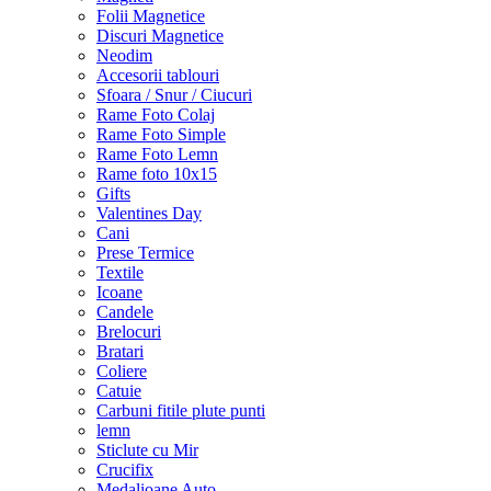
Folii Magnetice
Discuri Magnetice
Neodim
Accesorii tablouri
Sfoara / Snur / Ciucuri
Rame Foto Colaj
Rame Foto Simple
Rame Foto Lemn
Rame foto 10x15
Gifts
Valentines Day
Cani
Prese Termice
Textile
Icoane
Candele
Brelocuri
Bratari
Coliere
Catuie
Carbuni fitile plute punti
lemn
Sticlute cu Mir
Crucifix
Medalioane Auto