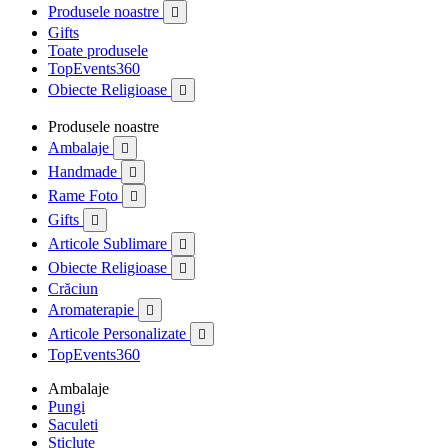
Produsele noastre

Gifts
Toate produsele
TopEvents360
Obiecte Religioase

Produsele noastre
Ambalaje

Handmade

Rame Foto

Gifts

Articole Sublimare

Obiecte Religioase

Crăciun
Aromaterapie

Articole Personalizate

TopEvents360
Ambalaje
Pungi
Saculeti
Sticlute