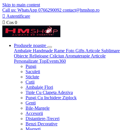
Skip to main content
Call us: WhatsApp 0766290092 contact@hmshop.ro

Autentificare

Cos
0
Produsele noastre
Ambalaje
Handmade
Rame Foto
Gifts
Articole Sublimare
Obiecte Religioase
Crăciun
Aromaterapie
Articole
Personalizate
TopEvents360
Pungi
Saculeti
Sticlute
Cutii
Ambalaje Flori
Tiple Cu Clapeta Adeziva
Pungi Cu Inchidere Ziplock
Genti
Bile-Margele
Accesorii
Distantiere-Treceri
Benzi Decorative
Magneti