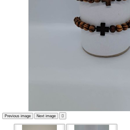
Previous image
Next image
