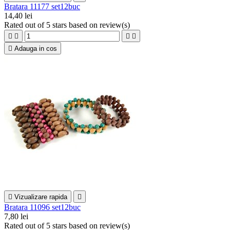
Bratara 11177 set12buc
14,40 lei
Rated
out of 5 stars based on
review(s)





Adauga in cos

Vizualizare rapida

Bratara 11096 set12buc
7,80 lei
Rated
out of 5 stars based on
review(s)