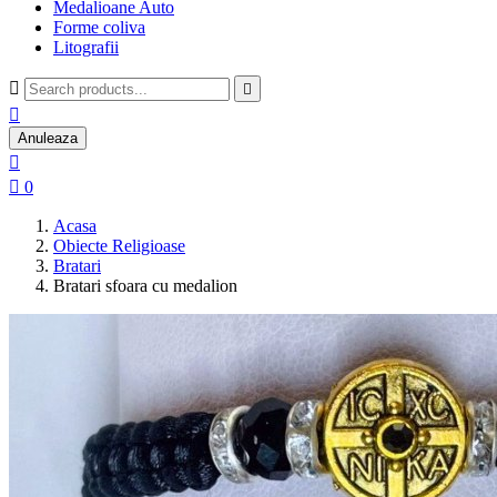
Medalioane Auto
Forme coliva
Litografii



Anuleaza


0
Acasa
Obiecte Religioase
Bratari
Bratari sfoara cu medalion