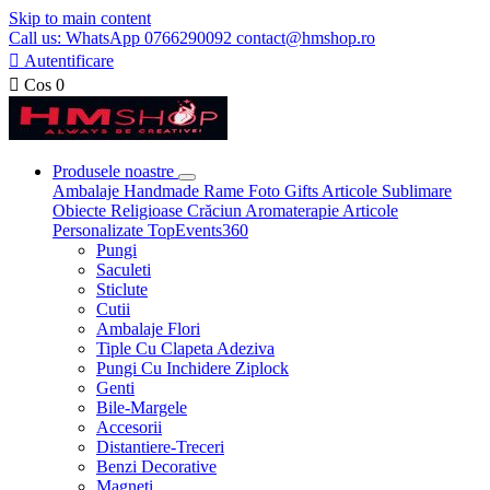
Skip to main content
Call us: WhatsApp 0766290092 contact@hmshop.ro

Autentificare

Cos
0
Produsele noastre
Ambalaje
Handmade
Rame Foto
Gifts
Articole Sublimare
Obiecte Religioase
Crăciun
Aromaterapie
Articole
Personalizate
TopEvents360
Pungi
Saculeti
Sticlute
Cutii
Ambalaje Flori
Tiple Cu Clapeta Adeziva
Pungi Cu Inchidere Ziplock
Genti
Bile-Margele
Accesorii
Distantiere-Treceri
Benzi Decorative
Magneti