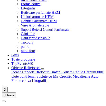
Forme coliva
Litografii
Betisoare parfumate HEM
Uleiuri aromate HEM
Conuri Parfumate HEM
Vase Aromaterapie
Suport Bete si Conuri Parfumate
Căni albe
Căni termosensibile
Tricouri
perne
rame foto
Gifts
Toate produsele
TopEvents360
Obiecte Religioase
Icoane
Candele
Brelocuri
Bratari
Coliere
Catuie
Carbuni fitile
plute punti
lemn
Sticlute cu Mir
Crucifix
Medalioane Auto
Forme coliva
Litografii


Toate