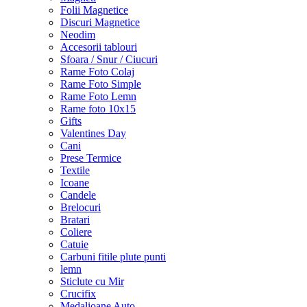
Folii Magnetice
Discuri Magnetice
Neodim
Accesorii tablouri
Sfoara / Snur / Ciucuri
Rame Foto Colaj
Rame Foto Simple
Rame Foto Lemn
Rame foto 10x15
Gifts
Valentines Day
Cani
Prese Termice
Textile
Icoane
Candele
Brelocuri
Bratari
Coliere
Catuie
Carbuni fitile plute punti
lemn
Sticlute cu Mir
Crucifix
Medalioane Auto