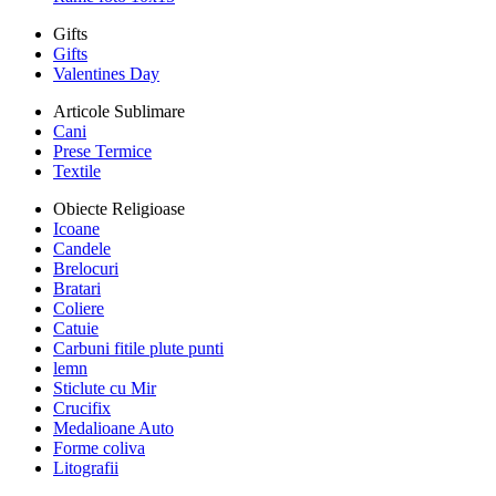
Gifts
Gifts
Valentines Day
Articole Sublimare
Cani
Prese Termice
Textile
Obiecte Religioase
Icoane
Candele
Brelocuri
Bratari
Coliere
Catuie
Carbuni fitile plute punti
lemn
Sticlute cu Mir
Crucifix
Medalioane Auto
Forme coliva
Litografii