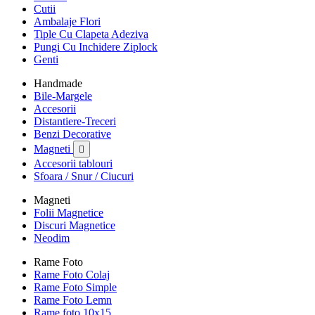
Cutii
Ambalaje Flori
Tiple Cu Clapeta Adeziva
Pungi Cu Inchidere Ziplock
Genti
Handmade
Bile-Margele
Accesorii
Distantiere-Treceri
Benzi Decorative
Magneti

Accesorii tablouri
Sfoara / Snur / Ciucuri
Magneti
Folii Magnetice
Discuri Magnetice
Neodim
Rame Foto
Rame Foto Colaj
Rame Foto Simple
Rame Foto Lemn
Rame foto 10x15