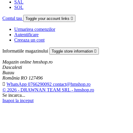
SAL
SOL
Contul tau
Toggle your account links

Urmarirea comenzilor
Autentificare
Creeaza un cont
Informatiile magazinului
Toggle store information

Magazin online hmshop.ro
Dascalesti
Buzau
România RO 127496

WhatsApp 0766290092 contact@hmshop.ro
© 2026 - DRAWNAN TEAM SRL - hmshop.ro
Se incarca...
Inapoi la inceput