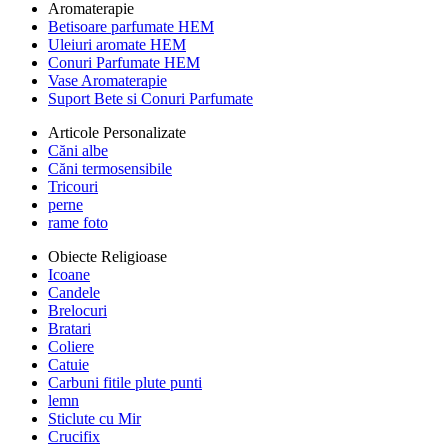
Aromaterapie
Betisoare parfumate HEM
Uleiuri aromate HEM
Conuri Parfumate HEM
Vase Aromaterapie
Suport Bete si Conuri Parfumate
Articole Personalizate
Căni albe
Căni termosensibile
Tricouri
perne
rame foto
Obiecte Religioase
Icoane
Candele
Brelocuri
Bratari
Coliere
Catuie
Carbuni fitile plute punti
lemn
Sticlute cu Mir
Crucifix