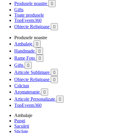
Produsele noastre

Gifts
Toate produsele
TopEvents360
Obiecte Religioase

Produsele noastre
Ambalaje

Handmade

Rame Foto

Gifts

Articole Sublimare

Obiecte Religioase

Crăciun
Aromaterapie

Articole Personalizate

TopEvents360
Ambalaje
Pungi
Saculeti
Sticlute