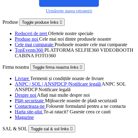
Urmărește starea retragerii
Produse
Toggle produse links

Reduceri de pret
Ofertele nostre speciale
Produse noi
Cele mai noi dintre produsele noastre
Cele mai cumparate
Produsele noastre cele mai cumparate
TopEvents360
PLATFORMA SELFIE360 VIDEOBOOTH
CABINA FOTO360
Firma noastra
Toggle firma noastra links

Livrare
Termenii și condițiile noaste de livrare
ANPC | SOL | ANSPDCP |Notificare legală
ANPC SOL
ANSPDCP Notificare legală
Despre noi
Aflați mai multe despre noi
Plăți securizate
Mijloacele noastre de plată securizată
Contacteaza-ne
Foloseste formularul pentru a ne contacta
Harta site-ului
Te-ai ratacit? Gaseste ceea ce cauti
Magazine
SAL & SOL
Toggle sal & sol links
