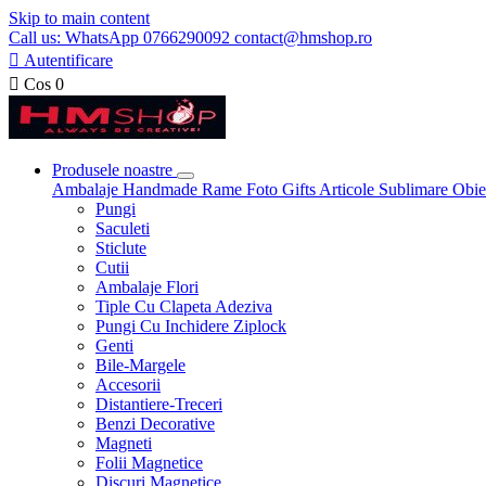
Skip to main content
Call us: WhatsApp 0766290092 contact@hmshop.ro

Autentificare

Cos
0
Produsele noastre
Ambalaje
Handmade
Rame Foto
Gifts
Articole Sublimare
Obie
Pungi
Saculeti
Sticlute
Cutii
Ambalaje Flori
Tiple Cu Clapeta Adeziva
Pungi Cu Inchidere Ziplock
Genti
Bile-Margele
Accesorii
Distantiere-Treceri
Benzi Decorative
Magneti
Folii Magnetice
Discuri Magnetice