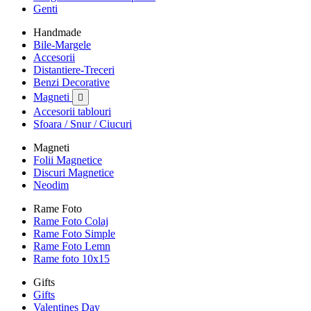
Genti
Handmade
Bile-Margele
Accesorii
Distantiere-Treceri
Benzi Decorative
Magneti

Accesorii tablouri
Sfoara / Snur / Ciucuri
Magneti
Folii Magnetice
Discuri Magnetice
Neodim
Rame Foto
Rame Foto Colaj
Rame Foto Simple
Rame Foto Lemn
Rame foto 10x15
Gifts
Gifts
Valentines Day