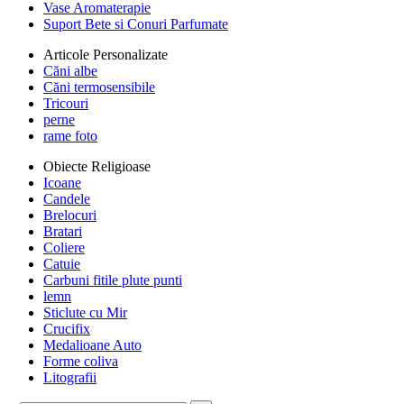
Vase Aromaterapie
Suport Bete si Conuri Parfumate
Articole Personalizate
Căni albe
Căni termosensibile
Tricouri
perne
rame foto
Obiecte Religioase
Icoane
Candele
Brelocuri
Bratari
Coliere
Catuie
Carbuni fitile plute punti
lemn
Sticlute cu Mir
Crucifix
Medalioane Auto
Forme coliva
Litografii