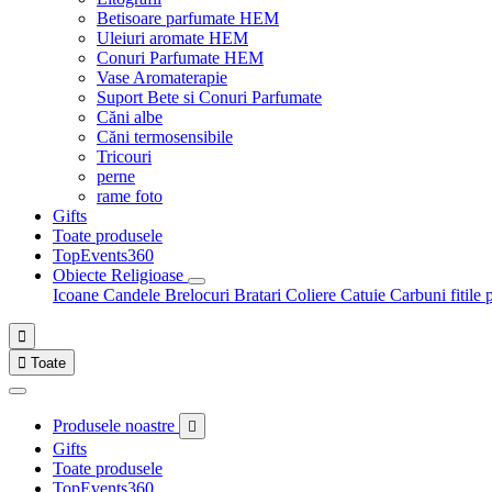
Betisoare parfumate HEM
Uleiuri aromate HEM
Conuri Parfumate HEM
Vase Aromaterapie
Suport Bete si Conuri Parfumate
Căni albe
Căni termosensibile
Tricouri
perne
rame foto
Gifts
Toate produsele
TopEvents360
Obiecte Religioase
Icoane
Candele
Brelocuri
Bratari
Coliere
Catuie
Carbuni fitile 


Toate
Produsele noastre

Gifts
Toate produsele
TopEvents360