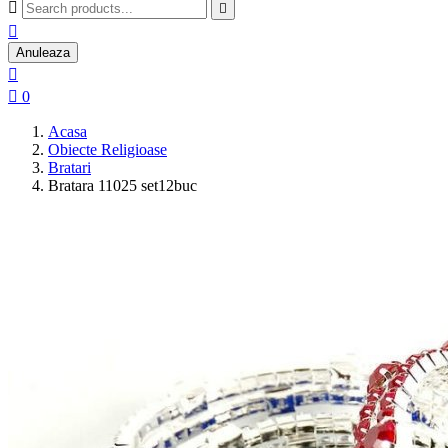



Anuleaza


0
Acasa
Obiecte Religioase
Bratari
Bratara 11025 set12buc