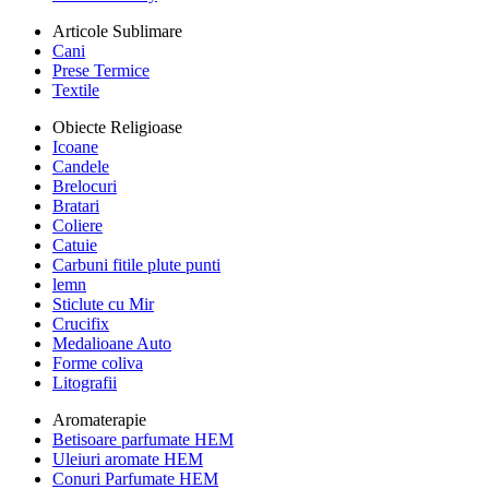
Articole Sublimare
Cani
Prese Termice
Textile
Obiecte Religioase
Icoane
Candele
Brelocuri
Bratari
Coliere
Catuie
Carbuni fitile plute punti
lemn
Sticlute cu Mir
Crucifix
Medalioane Auto
Forme coliva
Litografii
Aromaterapie
Betisoare parfumate HEM
Uleiuri aromate HEM
Conuri Parfumate HEM