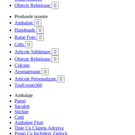
Obiecte Religioase

Produsele noastre
Ambalaje

Handmade

Rame Foto

Gifts

Articole Sublimare

Obiecte Religioase

Crăciun
Aromaterapie

Articole Personalizate

TopEvents360
Ambalaje
Pungi
Saculeti
Sticlute
Cutii
Ambalaje Flori
Tiple Cu Clapeta Adeziva
Pungi Cu Inchidere Ziplock