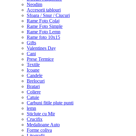
Neodim
Accesorii tablouri
Sfoara / Snur / Ciucuri
Rame Foto Colaj
Rame Foto Simple
Rame Foto Lemn
Rame foto 10x15
Gifts
Valentines Day
Cani
Prese Termice
Textile
Icoane
Candele
Brelocuri
Bratari
Coliere
Catuie
Carbuni fitile plute punti
lemn
Sticlute cu Mir
Crucifix
Medalioane Auto
Forme coliva
Litografii