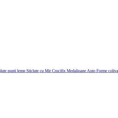
plute punti
lemn
Sticlute cu Mir
Crucifix
Medalioane Auto
Forme coliv