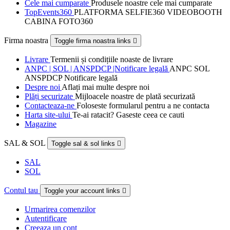
Cele mai cumparate
Produsele noastre cele mai cumparate
TopEvents360
PLATFORMA SELFIE360 VIDEOBOOTH
CABINA FOTO360
Firma noastra
Toggle firma noastra links

Livrare
Termenii și condițiile noaste de livrare
ANPC | SOL | ANSPDCP |Notificare legală
ANPC SOL
ANSPDCP Notificare legală
Despre noi
Aflați mai multe despre noi
Plăți securizate
Mijloacele noastre de plată securizată
Contacteaza-ne
Foloseste formularul pentru a ne contacta
Harta site-ului
Te-ai ratacit? Gaseste ceea ce cauti
Magazine
SAL & SOL
Toggle sal & sol links

SAL
SOL
Contul tau
Toggle your account links

Urmarirea comenzilor
Autentificare
Creeaza un cont