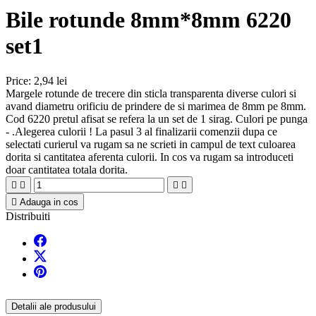
Bile rotunde 8mm*8mm 6220
set1
Price:
2,94 lei
Margele rotunde de trecere din sticla transparenta diverse culori si
avand diametru orificiu de prindere de si marimea de 8mm pe 8mm.
Cod 6220 pretul afisat se refera la un set de 1 sirag. Culori pe punga
- .Alegerea culorii ! La pasul 3 al finalizarii comenzii dupa ce
selectati curierul va rugam sa ne scrieti in campul de text culoarea
dorita si cantitatea aferenta culorii. In cos va rugam sa introduceti
doar cantitatea totala dorita.





Adauga in cos
Distribuiti
Detalii ale produsului