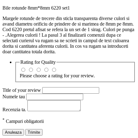
Bile rotunde 8mm*8mm 6220 set1
Margele rotunde de trecere din sticla transparenta diverse culori si
avand diametru orificiu de prindere de si marimea de 8mm pe 8mm.
Cod 6220 pretul afisat se refera la un set de 1 sirag. Culori pe punga
- .Alegerea culorii ! La pasul 3 al finalizarii comenzii dupa ce
selectati curierul va rugam sa ne scrieti in campul de text culoarea
dorita si cantitatea aferenta culorii. In cos va rugam sa introduceti
doar cantitatea totala dorita.
Rating for
Quality
Please choose a rating for your review.
Title of your review
Numele tau
Recenzia ta.
*
Campuri obligatorii
Anuleaza
Trimite