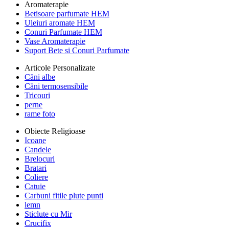
Aromaterapie
Betisoare parfumate HEM
Uleiuri aromate HEM
Conuri Parfumate HEM
Vase Aromaterapie
Suport Bete si Conuri Parfumate
Articole Personalizate
Căni albe
Căni termosensibile
Tricouri
perne
rame foto
Obiecte Religioase
Icoane
Candele
Brelocuri
Bratari
Coliere
Catuie
Carbuni fitile plute punti
lemn
Sticlute cu Mir
Crucifix