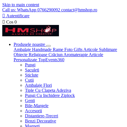
Skip to main content
Call us: WhatsApp 0766290092 contact@hmshop.ro

Autentificare

Cos
0
Produsele noastre
Ambalaje
Handmade
Rame Foto
Gifts
Articole Sublimare
Obiecte Religioase
Crăciun
Aromaterapie
Articole
Personalizate
TopEvents360
Pungi
Saculeti
Sticlute
Cutii
Ambalaje Flori
Tiple Cu Clapeta Adeziva
Pungi Cu Inchidere Ziplock
Genti
Bile-Margele
Accesorii
Distantiere-Treceri
Benzi Decorative
Magneti