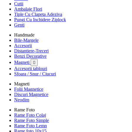
Cutii
Ambalaje Flori
Tiple Cu Clapeta Adeziva
Pungi Cu Inchidere Ziplock
Genti
Handmade
Bile-Margele
Accesorii
Distantiere-Treceri
Benzi Decorative
Magneti

Accesorii tablouri
Sfoara / Snur / Ciucuri
Magneti
Folii Magnetice
Discuri Magnetice
Neodim
Rame Foto
Rame Foto Colaj
Rame Foto Simple
Rame Foto Lemn
Rame foto 10x15