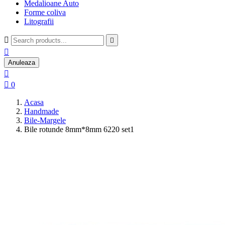
Medalioane Auto
Forme coliva
Litografii



Anuleaza


0
Acasa
Handmade
Bile-Margele
Bile rotunde 8mm*8mm 6220 set1