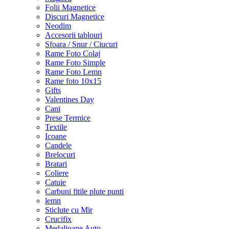
Folii Magnetice
Discuri Magnetice
Neodim
Accesorii tablouri
Sfoara / Snur / Ciucuri
Rame Foto Colaj
Rame Foto Simple
Rame Foto Lemn
Rame foto 10x15
Gifts
Valentines Day
Cani
Prese Termice
Textile
Icoane
Candele
Brelocuri
Bratari
Coliere
Catuie
Carbuni fitile plute punti
lemn
Sticlute cu Mir
Crucifix
Medalioane Auto