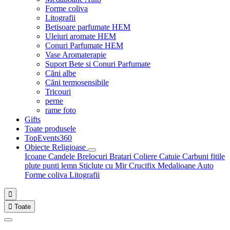
Forme coliva
Litografii
Betisoare parfumate HEM
Uleiuri aromate HEM
Conuri Parfumate HEM
Vase Aromaterapie
Suport Bete si Conuri Parfumate
Căni albe
Căni termosensibile
Tricouri
perne
rame foto
Gifts
Toate produsele
TopEvents360
Obiecte Religioase
Icoane
Candele
Brelocuri
Bratari
Coliere
Catuie
Carbuni fitile
plute punti
lemn
Sticlute cu Mir
Crucifix
Medalioane Auto
Forme coliva
Litografii


Toate