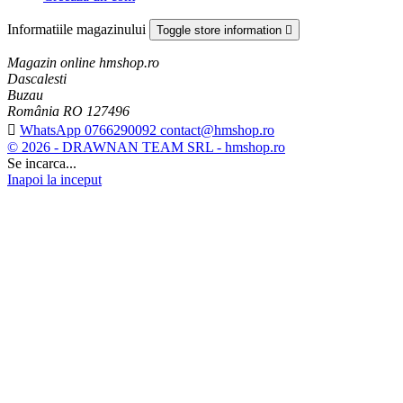
Informatiile magazinului
Toggle store information

Magazin online hmshop.ro
Dascalesti
Buzau
România RO 127496

WhatsApp 0766290092 contact@hmshop.ro
© 2026 - DRAWNAN TEAM SRL - hmshop.ro
Se incarca...
Inapoi la inceput