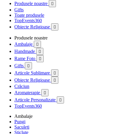
Produsele noastre

Gifts
Toate produsele
TopEvents360
Obiecte Religioase

Produsele noastre
Ambalaje

Handmade

Rame Foto

Gifts

Articole Sublimare

Obiecte Religioase

Crăciun
Aromaterapie

Articole Personalizate

TopEvents360
Ambalaje
Pungi
Saculeti
Sticlute