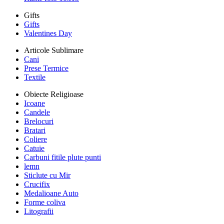
Gifts
Gifts
Valentines Day
Articole Sublimare
Cani
Prese Termice
Textile
Obiecte Religioase
Icoane
Candele
Brelocuri
Bratari
Coliere
Catuie
Carbuni fitile plute punti
lemn
Sticlute cu Mir
Crucifix
Medalioane Auto
Forme coliva
Litografii