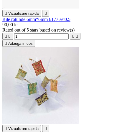

Vizualizare rapida

Bile rotunde 6mm*6mm 6177 set0.5
90,00 lei
Rated
out of 5 stars based on
review(s)





Adauga in cos

Vizualizare rapida
