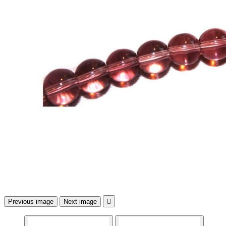
Previous image
Next image
