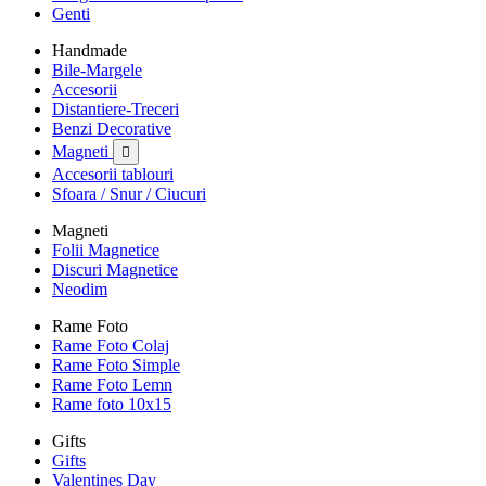
Genti
Handmade
Bile-Margele
Accesorii
Distantiere-Treceri
Benzi Decorative
Magneti

Accesorii tablouri
Sfoara / Snur / Ciucuri
Magneti
Folii Magnetice
Discuri Magnetice
Neodim
Rame Foto
Rame Foto Colaj
Rame Foto Simple
Rame Foto Lemn
Rame foto 10x15
Gifts
Gifts
Valentines Day