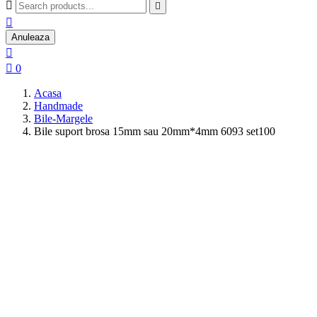



Anuleaza


0
Acasa
Handmade
Bile-Margele
Bile suport brosa 15mm sau 20mm*4mm 6093 set100