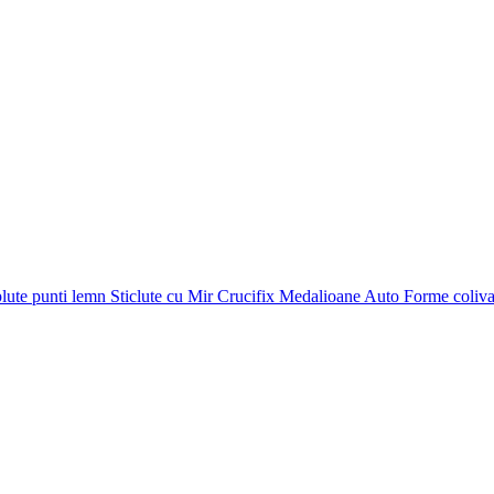
plute punti
lemn
Sticlute cu Mir
Crucifix
Medalioane Auto
Forme coliv