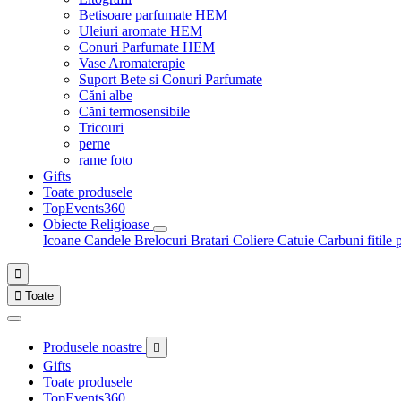
Betisoare parfumate HEM
Uleiuri aromate HEM
Conuri Parfumate HEM
Vase Aromaterapie
Suport Bete si Conuri Parfumate
Căni albe
Căni termosensibile
Tricouri
perne
rame foto
Gifts
Toate produsele
TopEvents360
Obiecte Religioase
Icoane
Candele
Brelocuri
Bratari
Coliere
Catuie
Carbuni fitile 


Toate
Produsele noastre

Gifts
Toate produsele
TopEvents360