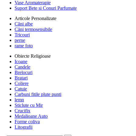
Vase Aromaterapie
Suport Bete si Conuri Parfumate
Articole Personalizate
Căni albe
Căni termosensibile
Tricouri
perne
rame foto
Obiecte Religioase
Icoane
Candele
Brelocuri
Bratari
Coliere
Catuie
Carbuni fitile plute punti
lemn
Sticlute cu Mir
Crucifix
Medalioane Auto
Forme coliva
Litografii