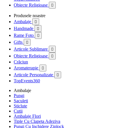
Obiecte Religioase

Produsele noastre
Ambalaje

Handmade

Rame Foto

Gifts

Articole Sublimare

Obiecte Religioase

Crăciun
Aromaterapie

Articole Personalizate

TopEvents360
Ambalaje
Pungi
Saculeti
Sticlute
Cutii
Ambalaje Flori
Tiple Cu Clapeta Adeziva
Pungi Cu Inchidere Ziplock