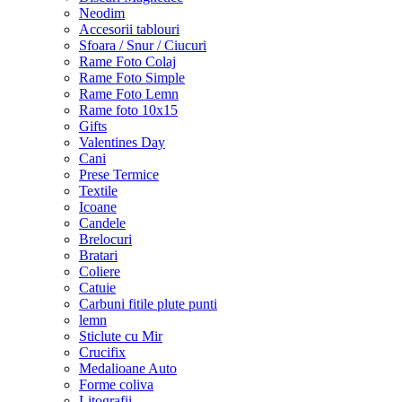
Neodim
Accesorii tablouri
Sfoara / Snur / Ciucuri
Rame Foto Colaj
Rame Foto Simple
Rame Foto Lemn
Rame foto 10x15
Gifts
Valentines Day
Cani
Prese Termice
Textile
Icoane
Candele
Brelocuri
Bratari
Coliere
Catuie
Carbuni fitile plute punti
lemn
Sticlute cu Mir
Crucifix
Medalioane Auto
Forme coliva
Litografii