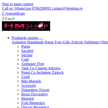
Skip to main content
Call us: WhatsApp 0766290092 contact@hmshop.ro

Autentificare

Cos
0
Produsele noastre
Ambalaje
Handmade
Rame Foto
Gifts
Articole Sublimare
Obie
Pungi
Saculeti
Sticlute
Cutii
Ambalaje Flori
Tiple Cu Clapeta Adeziva
Pungi Cu Inchidere Ziplock
Genti
Bile-Margele
Accesorii
Distantiere-Treceri
Benzi Decorative
Magneti
Folii Magnetice
Discuri Magnetice