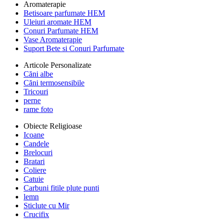
Aromaterapie
Betisoare parfumate HEM
Uleiuri aromate HEM
Conuri Parfumate HEM
Vase Aromaterapie
Suport Bete si Conuri Parfumate
Articole Personalizate
Căni albe
Căni termosensibile
Tricouri
perne
rame foto
Obiecte Religioase
Icoane
Candele
Brelocuri
Bratari
Coliere
Catuie
Carbuni fitile plute punti
lemn
Sticlute cu Mir
Crucifix