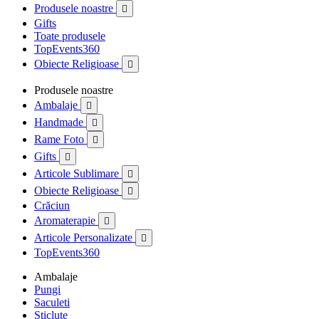
Produsele noastre

Gifts
Toate produsele
TopEvents360
Obiecte Religioase

Produsele noastre
Ambalaje

Handmade

Rame Foto

Gifts

Articole Sublimare

Obiecte Religioase

Crăciun
Aromaterapie

Articole Personalizate

TopEvents360
Ambalaje
Pungi
Saculeti
Sticlute