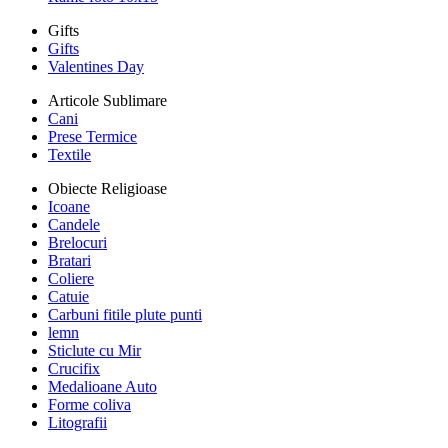
Gifts
Gifts
Valentines Day
Articole Sublimare
Cani
Prese Termice
Textile
Obiecte Religioase
Icoane
Candele
Brelocuri
Bratari
Coliere
Catuie
Carbuni fitile plute punti
lemn
Sticlute cu Mir
Crucifix
Medalioane Auto
Forme coliva
Litografii