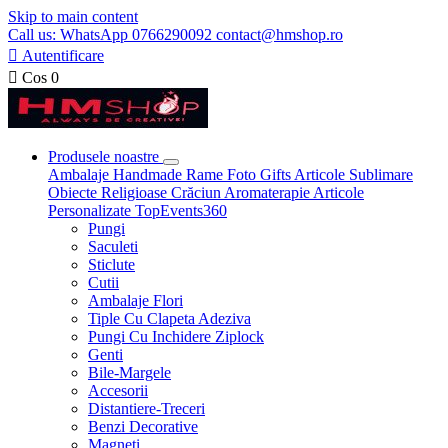
Skip to main content
Call us: WhatsApp 0766290092 contact@hmshop.ro

Autentificare

Cos
0
Produsele noastre
Ambalaje
Handmade
Rame Foto
Gifts
Articole Sublimare
Obiecte Religioase
Crăciun
Aromaterapie
Articole
Personalizate
TopEvents360
Pungi
Saculeti
Sticlute
Cutii
Ambalaje Flori
Tiple Cu Clapeta Adeziva
Pungi Cu Inchidere Ziplock
Genti
Bile-Margele
Accesorii
Distantiere-Treceri
Benzi Decorative
Magneti