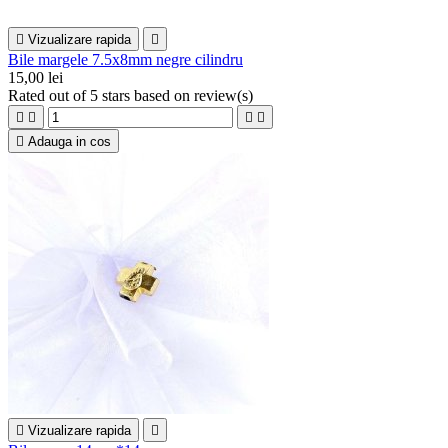

Vizualizare rapida

Bile margele 7.5x8mm negre cilindru
15,00 lei
Rated
out of 5 stars based on
review(s)





Adauga in cos

Vizualizare rapida
