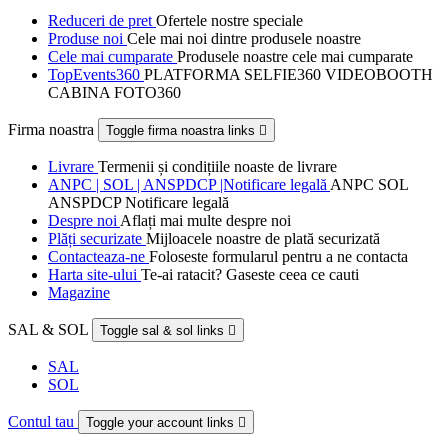
Reduceri de pret
Ofertele nostre speciale
Produse noi
Cele mai noi dintre produsele noastre
Cele mai cumparate
Produsele noastre cele mai cumparate
TopEvents360
PLATFORMA SELFIE360 VIDEOBOOTH
CABINA FOTO360
Firma noastra
Toggle firma noastra links

Livrare
Termenii și condițiile noaste de livrare
ANPC | SOL | ANSPDCP |Notificare legală
ANPC SOL
ANSPDCP Notificare legală
Despre noi
Aflați mai multe despre noi
Plăți securizate
Mijloacele noastre de plată securizată
Contacteaza-ne
Foloseste formularul pentru a ne contacta
Harta site-ului
Te-ai ratacit? Gaseste ceea ce cauti
Magazine
SAL & SOL
Toggle sal & sol links

SAL
SOL
Contul tau
Toggle your account links
