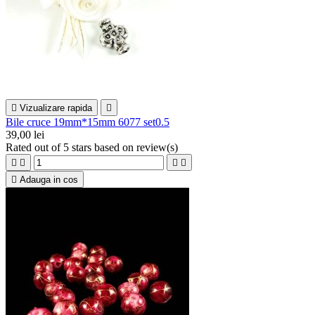

Vizualizare rapida

Bile cruce 19mm*15mm 6077 set0.5
39,00 lei
Rated
out of 5 stars based on
review(s)





Adauga in cos