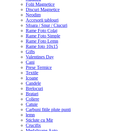
Folii Magnetice
Discuri Magnetice
Neodim
Accesorii tablouri
Sfoara / Snur / Ciucuri
Rame Foto Colaj
Rame Foto Simple
Rame Foto Lemn
Rame foto 10x15
Gifts
Valentines Day
Cani
Prese Termice
Textile
Icoane
Candele
Brelocuri
Bratari
Coliere
Catuie
Carbuni fitile plute punti
lemn
Sticlute cu Mir
Crucifix
Medalioane Auto