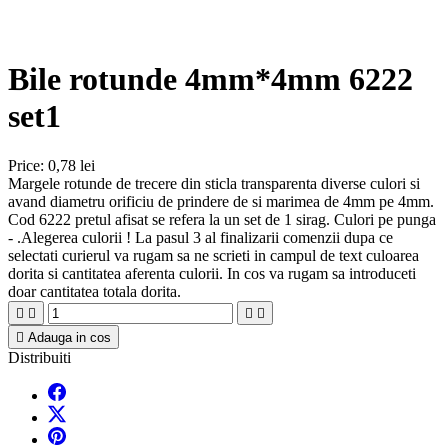
Bile rotunde 4mm*4mm 6222
set1
Price:
0,78 lei
Margele rotunde de trecere din sticla transparenta diverse culori si
avand diametru orificiu de prindere de si marimea de 4mm pe 4mm.
Cod 6222 pretul afisat se refera la un set de 1 sirag. Culori pe punga
- .Alegerea culorii ! La pasul 3 al finalizarii comenzii dupa ce
selectati curierul va rugam sa ne scrieti in campul de text culoarea
dorita si cantitatea aferenta culorii. In cos va rugam sa introduceti
doar cantitatea totala dorita.





Adauga in cos
Distribuiti