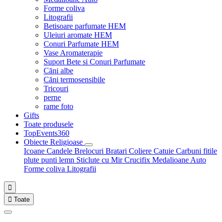
Forme coliva
Litografii
Betisoare parfumate HEM
Uleiuri aromate HEM
Conuri Parfumate HEM
Vase Aromaterapie
Suport Bete si Conuri Parfumate
Căni albe
Căni termosensibile
Tricouri
perne
rame foto
Gifts
Toate produsele
TopEvents360
Obiecte Religioase
Icoane
Candele
Brelocuri
Bratari
Coliere
Catuie
Carbuni fitile
plute punti
lemn
Sticlute cu Mir
Crucifix
Medalioane Auto
Forme coliva
Litografii


Toate