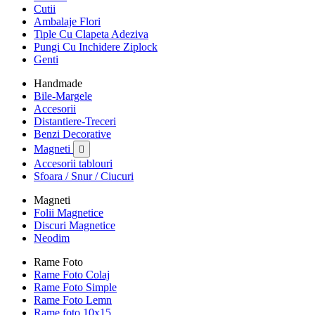
Cutii
Ambalaje Flori
Tiple Cu Clapeta Adeziva
Pungi Cu Inchidere Ziplock
Genti
Handmade
Bile-Margele
Accesorii
Distantiere-Treceri
Benzi Decorative
Magneti

Accesorii tablouri
Sfoara / Snur / Ciucuri
Magneti
Folii Magnetice
Discuri Magnetice
Neodim
Rame Foto
Rame Foto Colaj
Rame Foto Simple
Rame Foto Lemn
Rame foto 10x15