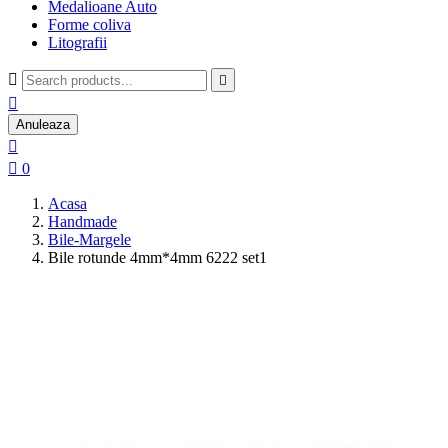
Medalioane Auto
Forme coliva
Litografii



Anuleaza


0
Acasa
Handmade
Bile-Margele
Bile rotunde 4mm*4mm 6222 set1