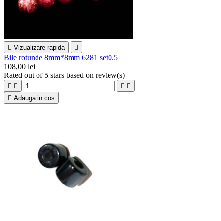

Vizualizare rapida

Bile rotunde 8mm*8mm 6281 set0.5
108,00 lei
Rated
out of 5 stars based on
review(s)





Adauga in cos