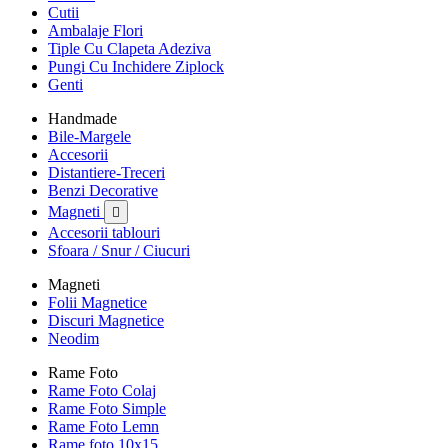
Cutii
Ambalaje Flori
Tiple Cu Clapeta Adeziva
Pungi Cu Inchidere Ziplock
Genti
Handmade
Bile-Margele
Accesorii
Distantiere-Treceri
Benzi Decorative
Magneti

Accesorii tablouri
Sfoara / Snur / Ciucuri
Magneti
Folii Magnetice
Discuri Magnetice
Neodim
Rame Foto
Rame Foto Colaj
Rame Foto Simple
Rame Foto Lemn
Rame foto 10x15