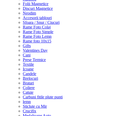
Folii Magnetice
Discuri Magnetice
Neodim
Accesorii tablouri
Sfoara / Snur / Ciucuri
Rame Foto Colaj
Rame Foto Simple
Rame Foto Lemn
Rame foto 10x15
Gifts
Valentines Day
Cani
Prese Termice
Textile
Icoane
Candele
Brelocuri
Bratari
Coliere
Catuie
Carbuni fitile plute punti
lemn
Sticlute cu Mir
Crucifix
Medalioane Auto