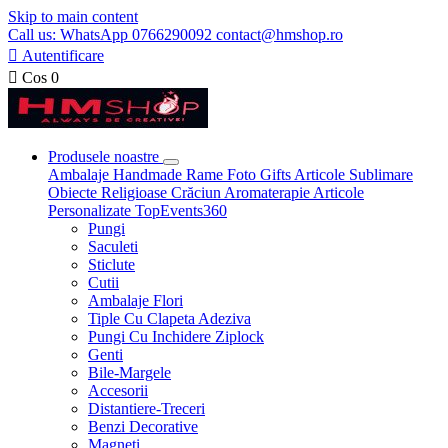
Skip to main content
Call us: WhatsApp 0766290092 contact@hmshop.ro

Autentificare

Cos
0
Produsele noastre
Ambalaje
Handmade
Rame Foto
Gifts
Articole Sublimare
Obiecte Religioase
Crăciun
Aromaterapie
Articole
Personalizate
TopEvents360
Pungi
Saculeti
Sticlute
Cutii
Ambalaje Flori
Tiple Cu Clapeta Adeziva
Pungi Cu Inchidere Ziplock
Genti
Bile-Margele
Accesorii
Distantiere-Treceri
Benzi Decorative
Magneti