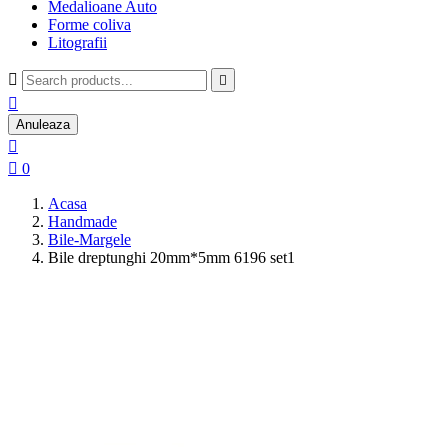
Medalioane Auto
Forme coliva
Litografii



Anuleaza


0
Acasa
Handmade
Bile-Margele
Bile dreptunghi 20mm*5mm 6196 set1