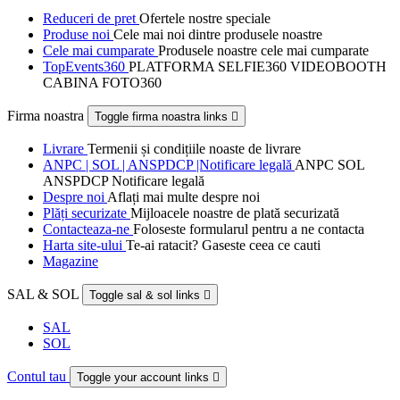
Reduceri de pret
Ofertele nostre speciale
Produse noi
Cele mai noi dintre produsele noastre
Cele mai cumparate
Produsele noastre cele mai cumparate
TopEvents360
PLATFORMA SELFIE360 VIDEOBOOTH
CABINA FOTO360
Firma noastra
Toggle firma noastra links

Livrare
Termenii și condițiile noaste de livrare
ANPC | SOL | ANSPDCP |Notificare legală
ANPC SOL
ANSPDCP Notificare legală
Despre noi
Aflați mai multe despre noi
Plăți securizate
Mijloacele noastre de plată securizată
Contacteaza-ne
Foloseste formularul pentru a ne contacta
Harta site-ului
Te-ai ratacit? Gaseste ceea ce cauti
Magazine
SAL & SOL
Toggle sal & sol links

SAL
SOL
Contul tau
Toggle your account links
