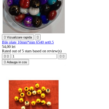

Vizualizare rapida

Bile plate 10mm*mm 6540 set0.5
54,00 lei
Rated
out of 5 stars based on
review(s)





Adauga in cos