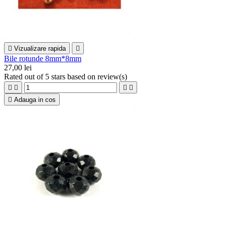

Vizualizare rapida

Bile rotunde 8mm*8mm
27,00 lei
Rated
out of 5 stars based on
review(s)





Adauga in cos