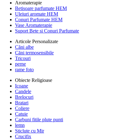
Aromaterapie
Betisoare parfumate HEM
Uleiuri aromate HEM
Conuri Parfumate HEM
Vase Aromaterapie
Suport Bete si Conuri Parfumate
Articole Personalizate
Căni albe
Căni termosensibile
Tricouri
perne
rame foto
Obiecte Religioase
Icoane
Candele
Brelocuri
Bratari
Coliere
Catuie
Carbuni fitile plute punti
lemn
Sticlute cu Mir
Crucifix