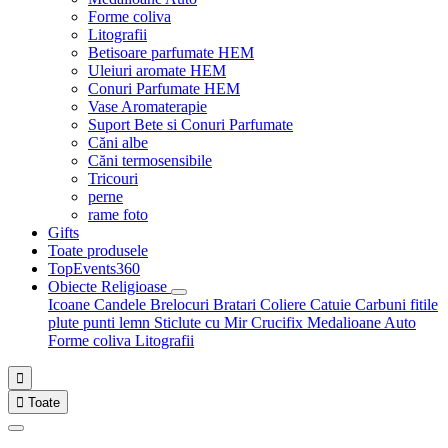
Forme coliva
Litografii
Betisoare parfumate HEM
Uleiuri aromate HEM
Conuri Parfumate HEM
Vase Aromaterapie
Suport Bete si Conuri Parfumate
Căni albe
Căni termosensibile
Tricouri
perne
rame foto
Gifts
Toate produsele
TopEvents360
Obiecte Religioase
Icoane
Candele
Brelocuri
Bratari
Coliere
Catuie
Carbuni fitile
plute punti
lemn
Sticlute cu Mir
Crucifix
Medalioane Auto
Forme coliva
Litografii


Toate