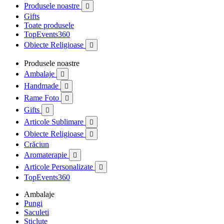
Produsele noastre

Gifts
Toate produsele
TopEvents360
Obiecte Religioase

Produsele noastre
Ambalaje

Handmade

Rame Foto

Gifts

Articole Sublimare

Obiecte Religioase

Crăciun
Aromaterapie

Articole Personalizate

TopEvents360
Ambalaje
Pungi
Saculeti
Sticlute