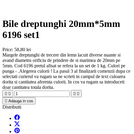
Bile dreptunghi 20mm*5mm
6196 set1
Price:
58,80 lei
Margele dreptunghi de trecere din lemn lacuit diverse nuante si
avand diametru orificiu de prindere de si marimea de 20mm pe
5mm. Cod 6196 pretul afisat se refera la un set de 1 kg. Culori pe
punga - .Alegerea culorii ! La pasul 3 al finalizarii comenzii dupa ce
selectati curierul va rugam sa ne scrieti in campul de text culoarea
dorita si cantitatea aferenta culorii. In cos va rugam sa introduceti
doar cantitatea totala dorita.





Adauga in cos
Distribuiti