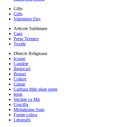
Gifts
Gifts
Valentines Day
Articole Sublimare
Cani
Prese Termice
Textile
Obiecte Religioase
Icoane
Candele
Brelocuri
Bratari
Coliere
Catuie
Carbuni fitile plute punti
lemn
Sticlute cu Mir
Crucifix
Medalioane Auto
Forme coliva
Litografii