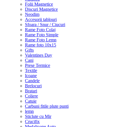
Folii Magnetice
Discuri Magnetice
Neodim
Accesorii tablouri
Sfoara / Snur / Ciucuri
Rame Foto Colaj
Rame Foto Simple
Rame Foto Lemn
Rame foto 10x15
Gifts
Valentines Day
Cani
Prese Termice
Textile
Icoane
Candele
Brelocuri
Bratari
Coliere
Catuie
Carbuni fitile plute punti
lemn
Sticlute cu Mir
Crucifix
Medalioane Auto