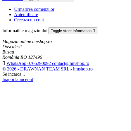
Urmarirea comenzilor
Autentificare
Creeaza un cont
Informatiile magazinului
Toggle store information

Magazin online hmshop.ro
Dascalesti
Buzau
România RO 127496

WhatsApp 0766290092 contact@hmshop.ro
© 2026 - DRAWNAN TEAM SRL - hmshop.ro
Se incarca...
Inapoi la inceput