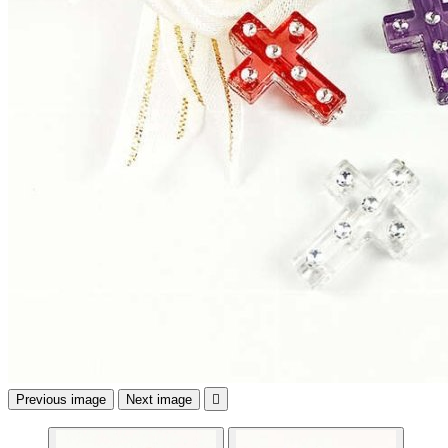
Previous image
Next image
