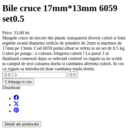
Bile cruce 17mm*13mm 6059
set0.5
Price:
33,00 lei
Margele cruce de trecere din plastic transparent diverse culori si foita
argintie avand diametru orificiu de prindere de 2mm si marimea de
17mm pe 13mm. Cod 6059 pretul afisat se refera la un set de 0.5 kg.
Culori pe punga - o culoare.Alegerea culorii ! La pasul 3 al
finalizarii comenzii dupa ce selectati curierul va rugam sa ne scrieti
in campul de text culoarea dorita si cantitatea aferenta culorii. In cos
va rugam sa introduceti doar cantitatea totala dorita.





Adauga in cos
Distribuiti
Detalii ale produsului