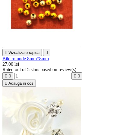

Vizualizare rapida

Bile rotunde 8mm*8mm
27,00 lei
Rated
out of 5 stars based on
review(s)





Adauga in cos