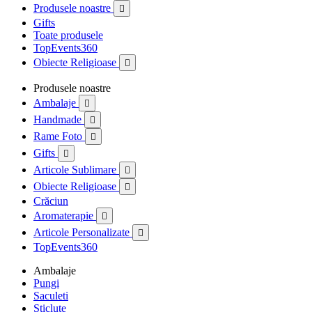
Produsele noastre

Gifts
Toate produsele
TopEvents360
Obiecte Religioase

Produsele noastre
Ambalaje

Handmade

Rame Foto

Gifts

Articole Sublimare

Obiecte Religioase

Crăciun
Aromaterapie

Articole Personalizate

TopEvents360
Ambalaje
Pungi
Saculeti
Sticlute