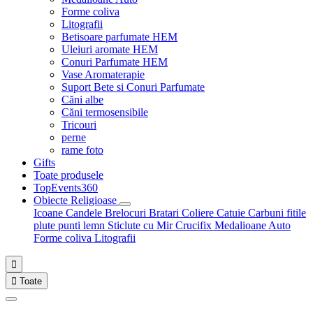
Forme coliva
Litografii
Betisoare parfumate HEM
Uleiuri aromate HEM
Conuri Parfumate HEM
Vase Aromaterapie
Suport Bete si Conuri Parfumate
Căni albe
Căni termosensibile
Tricouri
perne
rame foto
Gifts
Toate produsele
TopEvents360
Obiecte Religioase
Icoane
Candele
Brelocuri
Bratari
Coliere
Catuie
Carbuni fitile
plute punti
lemn
Sticlute cu Mir
Crucifix
Medalioane Auto
Forme coliva
Litografii


Toate