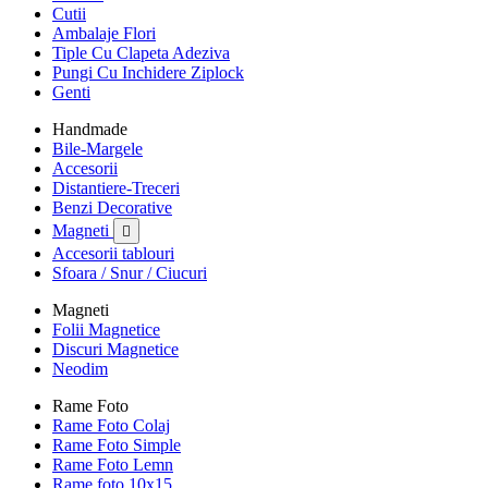
Cutii
Ambalaje Flori
Tiple Cu Clapeta Adeziva
Pungi Cu Inchidere Ziplock
Genti
Handmade
Bile-Margele
Accesorii
Distantiere-Treceri
Benzi Decorative
Magneti

Accesorii tablouri
Sfoara / Snur / Ciucuri
Magneti
Folii Magnetice
Discuri Magnetice
Neodim
Rame Foto
Rame Foto Colaj
Rame Foto Simple
Rame Foto Lemn
Rame foto 10x15