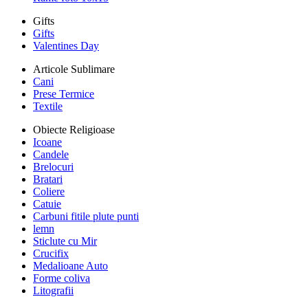
Gifts
Gifts
Valentines Day
Articole Sublimare
Cani
Prese Termice
Textile
Obiecte Religioase
Icoane
Candele
Brelocuri
Bratari
Coliere
Catuie
Carbuni fitile plute punti
lemn
Sticlute cu Mir
Crucifix
Medalioane Auto
Forme coliva
Litografii