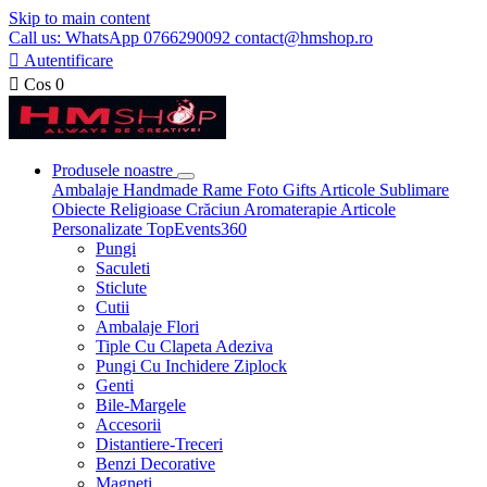
Skip to main content
Call us: WhatsApp 0766290092 contact@hmshop.ro

Autentificare

Cos
0
Produsele noastre
Ambalaje
Handmade
Rame Foto
Gifts
Articole Sublimare
Obiecte Religioase
Crăciun
Aromaterapie
Articole
Personalizate
TopEvents360
Pungi
Saculeti
Sticlute
Cutii
Ambalaje Flori
Tiple Cu Clapeta Adeziva
Pungi Cu Inchidere Ziplock
Genti
Bile-Margele
Accesorii
Distantiere-Treceri
Benzi Decorative
Magneti