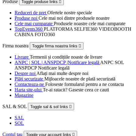
Produse
Toggle produse links

Reduceri de pret
Ofertele nostre speciale
Produse noi
Cele mai noi dintre produsele noastre
Cele mai cumparate
Produsele noastre cele mai cumparate
TopEvents360
PLATFORMA SELFIE360 VIDEOBOOTH
CABINA FOTO360
Firma noastra
Toggle firma noastra links

Livrare
Termenii și condițiile noaste de livrare
ANPC | SOL | ANSPDCP |Notificare legală
ANPC SOL
ANSPDCP Notificare legală
Despre noi
Aflați mai multe despre noi
Plăți securizate
Mijloacele noastre de plată securizată
Contacteaza-ne
Foloseste formularul pentru a ne contacta
Harta site-ului
Te-ai ratacit? Gaseste ceea ce cauti
Magazine
SAL & SOL
Toggle sal & sol links

SAL
SOL
Contul tau
Toggle your account links
