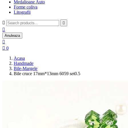
Medalioane Auto
Forme coliva
Litografii



Anuleaza


0
Acasa
Handmade
Bile-Margele
Bile cruce 17mm*13mm 6059 set0.5