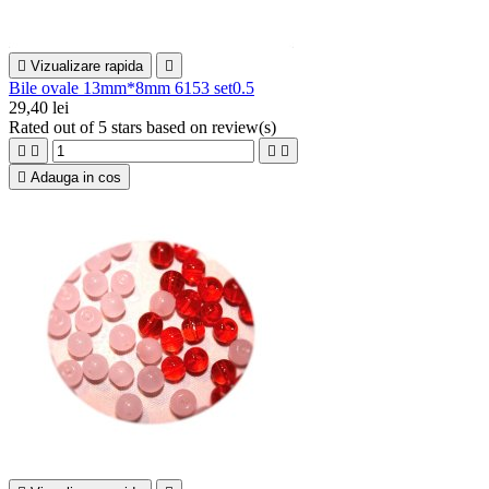

Vizualizare rapida

Bile ovale 13mm*8mm 6153 set0.5
29,40 lei
Rated
out of 5 stars based on
review(s)





Adauga in cos