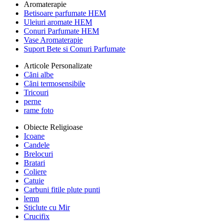
Aromaterapie
Betisoare parfumate HEM
Uleiuri aromate HEM
Conuri Parfumate HEM
Vase Aromaterapie
Suport Bete si Conuri Parfumate
Articole Personalizate
Căni albe
Căni termosensibile
Tricouri
perne
rame foto
Obiecte Religioase
Icoane
Candele
Brelocuri
Bratari
Coliere
Catuie
Carbuni fitile plute punti
lemn
Sticlute cu Mir
Crucifix