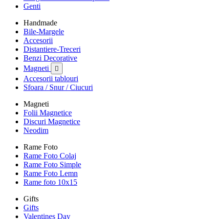
Genti
Handmade
Bile-Margele
Accesorii
Distantiere-Treceri
Benzi Decorative
Magneti

Accesorii tablouri
Sfoara / Snur / Ciucuri
Magneti
Folii Magnetice
Discuri Magnetice
Neodim
Rame Foto
Rame Foto Colaj
Rame Foto Simple
Rame Foto Lemn
Rame foto 10x15
Gifts
Gifts
Valentines Day