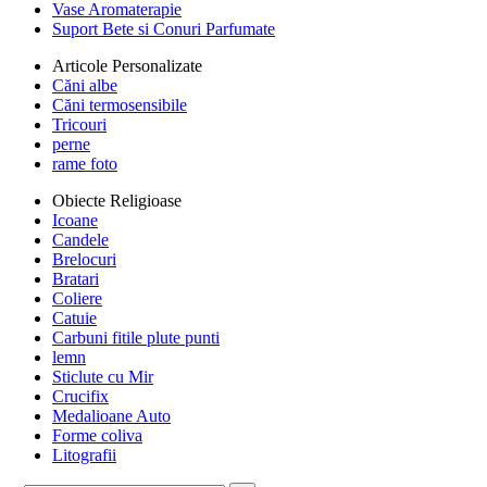
Vase Aromaterapie
Suport Bete si Conuri Parfumate
Articole Personalizate
Căni albe
Căni termosensibile
Tricouri
perne
rame foto
Obiecte Religioase
Icoane
Candele
Brelocuri
Bratari
Coliere
Catuie
Carbuni fitile plute punti
lemn
Sticlute cu Mir
Crucifix
Medalioane Auto
Forme coliva
Litografii