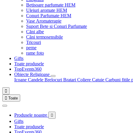
Betisoare parfumate HEM
Uleiuri aromate HEM
Conuri Parfumate HEM
Vase Aromaterapie
Suport Bete si Conuri Parfumate
Căni albe
Căni termosensibile
Tricouri
perne
rame foto
Gifts
Toate produsele
TopEvents360
Obiecte Religioase
Icoane
Candele
Brelocuri
Bratari
Coliere
Catuie
Carbuni fitile 


Toate
Produsele noastre

Gifts
Toate produsele
TopEvents360