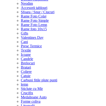
Neodim
Accesorii tablouri
Sfoara / Snur / Ciucuri
Rame Foto Colaj
Rame Foto Simple
Rame Foto Lemn
Rame foto 10x15
Gifts
Valentines Day
Cani
Prese Termice
Textile
Icoane
Candele
Brelocuri
Bratari
Coliere
Catuie
Carbuni fitile plute punti
lemn
Sticlute cu Mir
Crucifix
Medalioane Auto
Forme coliva
Litografii