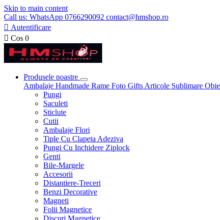
Skip to main content
Call us: WhatsApp 0766290092 contact@hmshop.ro

Autentificare

Cos
0
Produsele noastre
Ambalaje
Handmade
Rame Foto
Gifts
Articole Sublimare
Obie
Pungi
Saculeti
Sticlute
Cutii
Ambalaje Flori
Tiple Cu Clapeta Adeziva
Pungi Cu Inchidere Ziplock
Genti
Bile-Margele
Accesorii
Distantiere-Treceri
Benzi Decorative
Magneti
Folii Magnetice
Discuri Magnetice