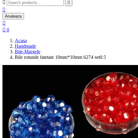



Anuleaza


0
Acasa
Handmade
Bile-Margele
Bile rotunde fatetate 10mm*10mm 6274 set0.5