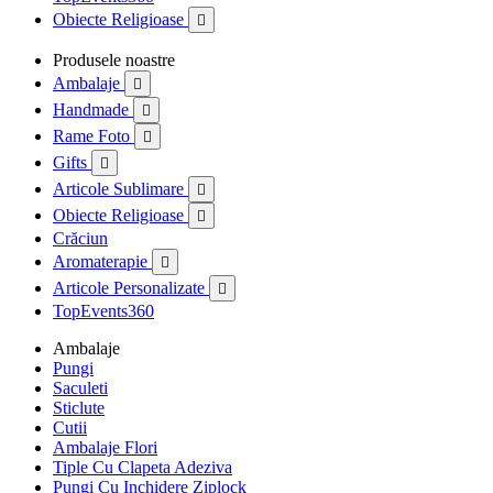
Obiecte Religioase

Produsele noastre
Ambalaje

Handmade

Rame Foto

Gifts

Articole Sublimare

Obiecte Religioase

Crăciun
Aromaterapie

Articole Personalizate

TopEvents360
Ambalaje
Pungi
Saculeti
Sticlute
Cutii
Ambalaje Flori
Tiple Cu Clapeta Adeziva
Pungi Cu Inchidere Ziplock