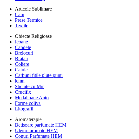
Articole Sublimare
Cani
Prese Termice
Textile
Obiecte Religioase
Icoane
Candele
Brelocuri
Bratari
Coliere
Catuie
Carbuni fitile plute punti
lemn
Sticlute cu Mir
Crucifix
Medalioane Auto
Forme coliva
Litografii
Aromaterapie
Betisoare parfumate HEM
Uleiuri aromate HEM
Conuri Parfumate HEM