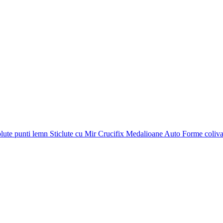
plute punti
lemn
Sticlute cu Mir
Crucifix
Medalioane Auto
Forme coliv